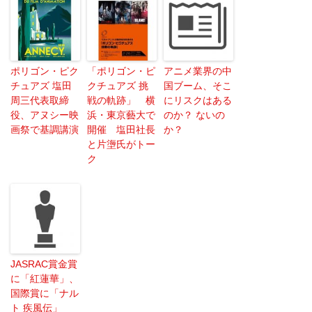
ポリゴン・ピク
「ポリゴン・ピ
アニメ業界の中
チュアズ 塩田
クチュアズ 挑
国ブーム、そこ
周三代表取締
戦の軌跡」 横
にリスクはある
役、アヌシー映
浜・東京藝大で
のか？ ないの
画祭で基調講演
開催 塩田社長
か？
と片塰氏がトー
ク
JASRAC賞金賞
に「紅蓮華」、
国際賞に「ナル
ト 疾風伝」