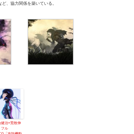
など、協力関係を築いている。
山健治×荒牧伸
 フル
CG「攻殻機動