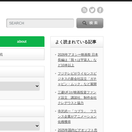
about
よく読まれている記事
戦
2026年アヌシー映画祭 日本
長編は「我々は宇宙人」な
ど10本以上
フジテレビがライセンスビ
ジネスの新会社設立「ガチ
ャピン・ムック」など展開
三菱UFJが映画投資ファン
ド設立 講談社、制作会社
クレデウスと協力
寺沢武一「コブラ」 フラ
ンス企業がアニメーション
化権獲得
2025年国内ビデオソフト売