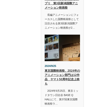
プリ 第3回新潟国際アニ
メーション映画祭
長編アニメーションにフォ
ーカスした国際映画祭として
注目される第3回新潟国際ア
ニメーション映画祭が2…
2024/9/25
東京国際映画祭、2024年の
アニメーション部門は12作
品 ヤマト50周年記念上映
も
2024年9月25日、東京ミッ
ドタウン日比谷 BASE Q
HALLにて、第37回東京国際
映画祭ラ…