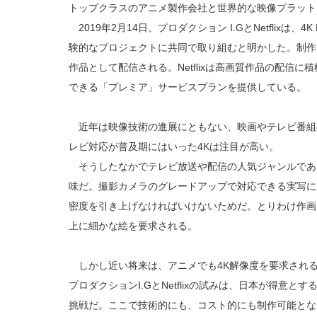
トップクラスのアニメ製作会社と世界的な映像プラット
2019年2月14日、プロダクション I.GとNetflixは
験的なプロジェクトに共同で取り組むと明かした。制作された
作品として配信される。Netflixは高画質作品の配信に
できる「プレミア」サービスプランを提供している。
近年は映像技術の進展にともない、映画やテレビ番組
レビ対応が普及期にはいった4Kは注目が高い。
そうしたなかでテレビ放送や配信の人気ジャンルである
味だ。撮影カメラのグレードアップで対応できる実写に
密度を引き上げなければいけないためだ。とりわけ作画
上に細かな絵を要求される。
しかし近い将来は、アニメでも4K解像度を要求され
プロダクションI.GとNetflixの試みは、日本が得意
挑戦だ。ここで技術的にも、コスト的にも制作可能とな