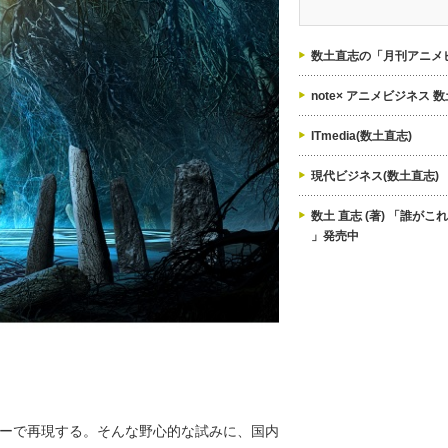
ゴ
リ
ー
数土直志の「月刊アニメビ
note× アニメビジネス 
ITmedia(数土直志)
現代ビジネス(数土直志)
数土 直志 (著) 「誰が
」発売中
ーで再現する。そんな野心的な試みに、国内