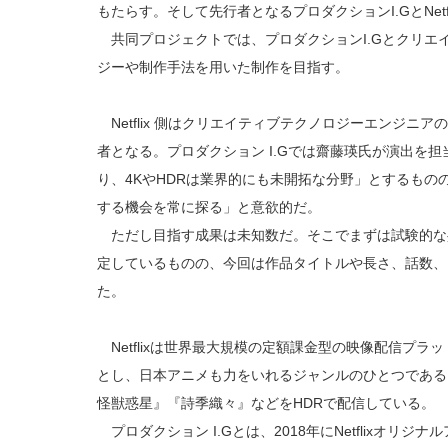
もたらす。そして先行者となるプロダクションI.GとNet
共同プロジェクトでは、プロダクションI.Gとクリエ
ジーや制作手法を用いた制作を目指す。
Netflix 側はクリエイティブテクノロジーエンジニ
者となる。プロダクション I.Gでは齋藤瑛氏が演出を
り、4KやHDRは業界的にも未開拓な分野」とするも
する機会を常に探る」と意欲的だ。
ただし目指す成果は未知数だ。そこでまずは試験的な
定しているものの、今回は作品タイトルや長さ、話数、
た。
Netflixは世界最大規模の定額課金型の映像配信プ
とし、日本アニメも力をいれるジャンルのひとつである。これ
怪獣惑星』『詩季織々』などをHDRで配信している。
プロダクション I.Gとは、2018年にNetflixオリジナルア