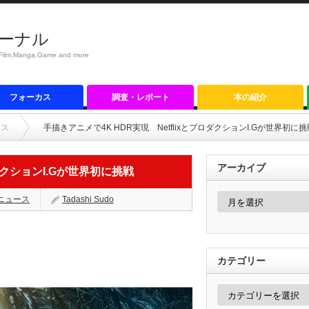
ーナル
anga,Game and more
フォーカス
調査・レポート
本の紹介
ース
手描きアニメで4K HDR実現 NetflixとプロダクションI.Gが世界初に挑
アーカイブ
ロダクションI.Gが世界初に挑戦
ア
ニュース
Tadashi Sudo
ー
カ
イ
ブ
カテゴリー
カ
テ