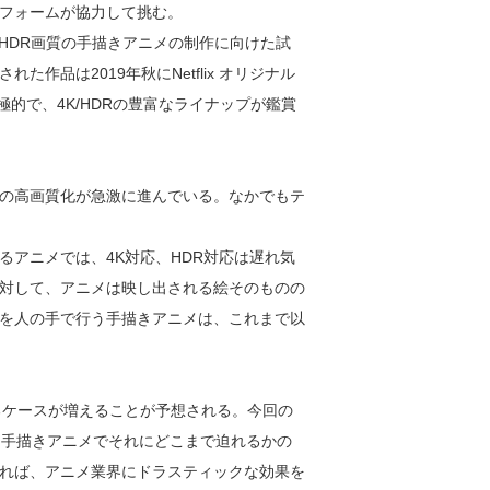
フォームが協力して挑む。
、4K HDR画質の手描きアニメの制作に向けた試
作品は2019年秋にNetflix オリジナル
積極的で、4K/HDRの豊富なライナップが鑑賞
の高画質化が急激に進んでいる。なかでもテ
アニメでは、4K対応、HDR対応は遅れ気
対して、アニメは映し出される絵そのものの
を人の手で行う手描きアニメは、これまで以
るケースが増えることが予想される。今回の
とする手描きアニメでそれにどこまで迫れるかの
れば、アニメ業界にドラスティックな効果を