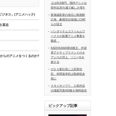
上は812億円、国内アニメは
前年比30％減で厳しさ増す
ジネス」(アニメハック)
新海誠監督の地元に映画館
計画 劇場空白地域にCWF
らが設立
数土直志
バンダイナムコフィルムワ
ークスが創通アニメ事業を
吸収
KADOKAWA筆頭株主、外資
系アクティブファンドのオ
これからのアニメをつくるのか?
アシスが浮上 ソニーGを
超える
ぴえろ新社長に上田憲伯
氏、本間道幸氏は取締役会
長に
スタジオジブリ、人気作品
の場面写真400枚を無料提供
ピックアップ記事