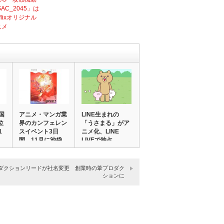
SAC_2045」は
tflixオリジナル
ニメ
国
アニメ・マンガ業
LINE生まれの
位
界のカンフェレン
「うさまる」がア
1
スイベント3日
ニメ化、LINE
間 11月に池袋
LIVEで独占…
で…
ダクションリードが社名変更 創業時の葦プロダク
ションに