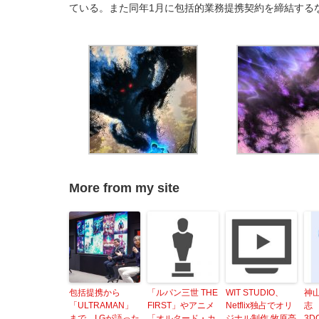
ている。また同年1月に包括的業務提携契約を締結する
More from my site
包括提携から
「ルパン三世 THE
WIT STUDIO、
神
「ULTRAMAN」
FIRST」やアニメ
Netflix独占でオリ
志
まで、I.Gが語った
「オルタード・カ
ジナル制作 牧原亮
3D