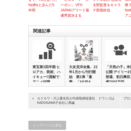
Netflixと歩んだ5
ーボン」 VFX-
太郎監督＆キャラ
隊 
年間
JAPANアワード最
デ西尾鉄也
Ne
優秀賞決まる
ア
関連記事
東宝第3四半期 ヒ
大友克洋全集、22
「天気の子」米
ロアカ、呪術、ハ
年1月から刊行開
公開 デイリー2
イキュー!!貢献で
始 第1弾「童
登場、初日興収
アニメ好調 …
夢」「AKIRA…
億7000万円…
カドカワ・川上量生氏が代表取締役退任 ドワンゴは
プロ
KADOKAWA子会社に再編
トップページに戻る