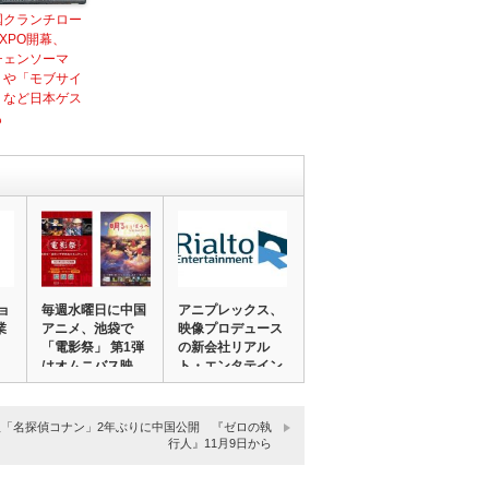
国クランチロー
XPO開幕、
チェンソーマ
」や「モブサイ
」など日本ゲス
も
ョ
毎週水曜日に中国
アニプレックス、
業
アニメ、池袋で
映像プロデュース
「電影祭」 第1弾
の新会社リアル
はオムニバス映
ト・エンタテイン
画…
メ…
版「名探偵コナン」2年ぶりに中国公開 『ゼロの執
行人』11月9日から