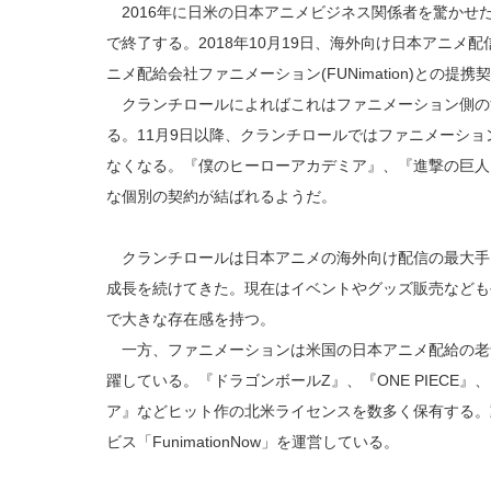
2016年に日米の日本アニメビジネス関係者を驚かせ
で終了する。2018年10月19日、海外向け日本アニメ配信の大
ニメ配給会社ファニメーション(FUNimation)との
クランチロールによればこれはファニメーション側の
る。11月9日以降、クランチロールではファニメーシ
なくなる。『僕のヒーローアカデミア』、『進撃の巨人
な個別の契約が結ばれるようだ。
クランチロールは日本アニメの海外向け配信の最大手。
成長を続けてきた。現在はイベントやグッズ販売なども
で大きな存在感を持つ。
一方、ファニメーションは米国の日本アニメ配給の老舗
躍している。『ドラゴンボールZ』、『ONE PIECE
ア』などヒット作の北米ライセンスを数多く保有する。
ビス「FunimationNow」を運営している。