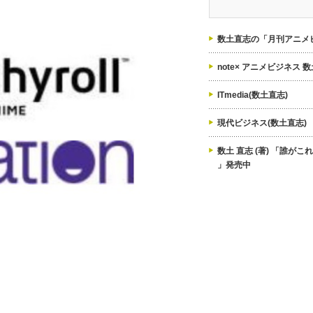
ゴ
リ
ー
数土直志の「月刊アニメビ
note× アニメビジネス 
ITmedia(数土直志)
現代ビジネス(数土直志)
数土 直志 (著) 「誰が
」発売中