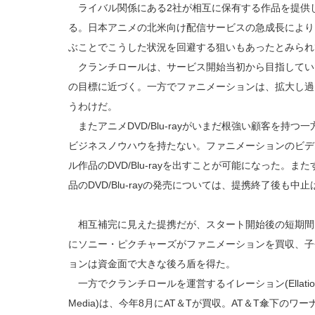
ライバル関係にある2社が相互に保有する作品を提供し
る。日本アニメの北米向け配信サービスの急成長により
ぶことでこうした状況を回避する狙いもあったとみられ
クランチロールは、サービス開始当初から目指してい
の目標に近づく。一方でファニメーションは、拡大し過
うわけだ。
またアニメDVD/Blu‐rayがいまだ根強い顧客を持
ビジネスノウハウを持たない。ファニメーションのビデ
ル作品のDVD/Blu‐rayを出すことが可能になった。
品のDVD/Blu-rayの発売については、提携終了後も中
相互補完に見えた提携だが、スタート開始後の短期間で
にソニー・ピクチャーズがファニメーションを買収、子
ョンは資金面で大きな後ろ盾を得た。
一方でクランチロールを運営するイレーション(Ellatio
Media)は、今年8月にAT＆Tが買収。AT＆T傘下の