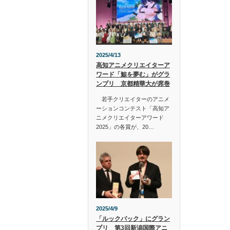
2025/4/13
高知アニメクリエイターア
ワード「鯨を夢む」がグラ
ンプリ 京都精華大が席巻
若手クリエイターのアニメ
ーションコンテスト「高知ア
ニメクリエイターアワード
2025」の各賞が、20…
2025/4/9
「ルックバック」にグラン
プリ 第3回新潟国際アニ