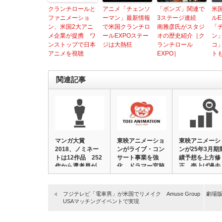
クランチロールと
アニメ「チェンソ
「ボンズ」関連で
米
ファニメーショ
ーマン」最新情報
3ステージ連続
ルE
ン、米国2大アニ
で米国クランチロ
南雅彦氏がスタジ
「
メ企業が提携 ワ
ールEXPOステー
オの歴史紹介［ク
ン
ンストップで日本
ジは大熱狂
ランチロール
コ
アニメを視聴
EXPO］
ト
関連記事
マンガ大賞
東映アニメーショ
東映アニメーシ
2018、ノミネー
ンがライブ・コン
ンが25年3月期
トは12作品 252
サート事業を強
績予想を上方修
作から選考員が
化、ドラマー宮脇
正、売上げ過去
&…
決…
最…
フジテレビ「電車男」が米国でリメイク Amuse Group
劇場
USAマッチングイベントで実現