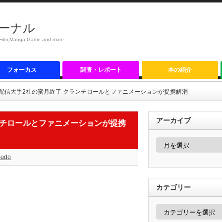
ーナル
anga,Game and more
フォーカス
調査・レポート
本の紹介
配信大手2社の蜜月終了 クランチロールとファニメーションが提携解消
アーカイブ
ンチロールとファニメーションが提携
ア
ー
カ
Sudo
イ
ブ
カテゴリー
カ
テ