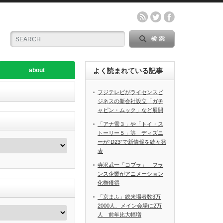
about
よく読まれている記事
フジテレビがライセンスビ
ジネスの新会社設立「ガチ
ャピン・ムック」など展開
「アナ雪３」や「トイ・ス
トーリー５」等 ディズニ
ーが“D23”で新情報を続々発
表
寺沢武一「コブラ」 フラ
ンス企業がアニメーション
化権獲得
「京まふ」総来場者数3万
2000人、メイン会場に2万
人 前年比大幅増