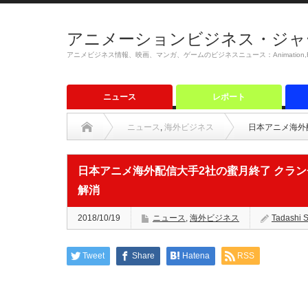
アニメーションビジネス・ジャ
アニメビジネス情報、映画、マンガ、ゲームのビジネスニュース：Animation,Film,M
ニュース
レポート
ニュース
,
海外ビジネス
日本アニメ海外
日本アニメ海外配信大手2社の蜜月終了 クラ
解消
2018/10/19
ニュース
,
海外ビジネス
Tadashi 
Tweet
Share
Hatena
RSS