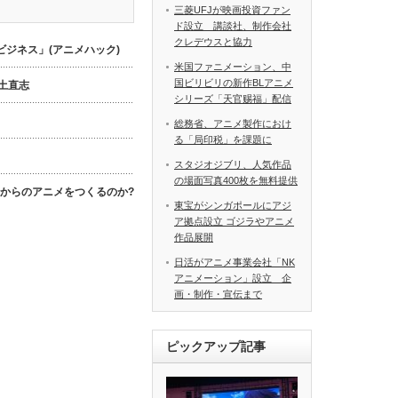
三菱UFJが映画投資ファン
ド設立 講談社、制作会社
クレデウスと協力
ジネス」(アニメハック)
米国ファニメーション、中
国ビリビリの新作BLアニメ
数土直志
シリーズ「天官赐福」配信
総務省、アニメ製作におけ
る「局印税」を課題に
スタジオジブリ、人気作品
の場面写真400枚を無料提供
これからのアニメをつくるのか?
東宝がシンガポールにアジ
ア拠点設立 ゴジラやアニメ
作品展開
日活がアニメ事業会社「NK
アニメーション」設立 企
画・制作・宣伝まで
ピックアップ記事