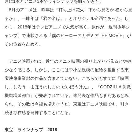
月に1本とアニメ3本でラインナップを組んできた。
8月のアニメは、昨年は『打ち上げ花火、下から見るか 横から見
るか』、一昨年は『君の名は。』とオリジナル企画であった。し
かし、2018年はテレビアニメで人気が高く、原作が「週刊少年ジ
ャンプ」で連載される『僕のヒーローアカデミアTHE MOVIE』が
その位置を占める。
アニメ映画7本は、近年のアニメ映画の盛り上がりが見るとやや
少なく感じる。しかし、ここには中小型規模の配給を担当する東
宝映像事業部の作品が含まれていない。こちらでもすでに『映画
しまじろう まほうのしまの だいぼうけん』、『GODZILLA 決戦
機動増殖都市』が発表されている。未発表な作品もまだあるとみ
られ、その数は今後も増えそうだ。東宝はアニメ映画でも、引き
続き存在感を発揮することになる。
東宝 ラインナップ 2018