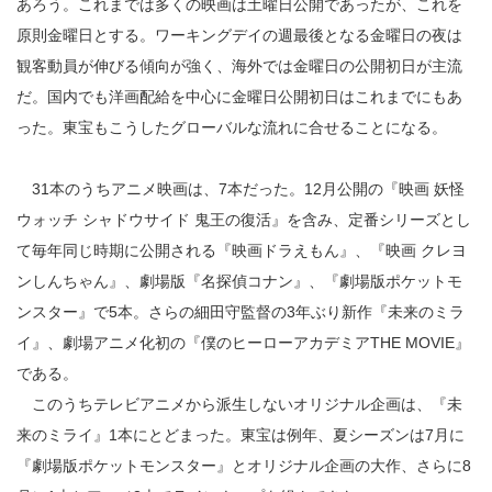
あろう。これまでは多くの映画は土曜日公開であったが、これを
原則金曜日とする。ワーキングデイの週最後となる金曜日の夜は
観客動員が伸びる傾向が強く、海外では金曜日の公開初日が主流
だ。国内でも洋画配給を中心に金曜日公開初日はこれまでにもあ
った。東宝もこうしたグローバルな流れに合せることになる。
31本のうちアニメ映画は、7本だった。12月公開の『映画 妖怪
ウォッチ シャドウサイド 鬼王の復活』を含み、定番シリーズとし
て毎年同じ時期に公開される『映画ドラえもん』、『映画 クレヨ
ンしんちゃん』、劇場版『名探偵コナン』、『劇場版ポケットモ
ンスター』で5本。さらの細田守監督の3年ぶり新作『未来のミラ
イ』、劇場アニメ化初の『僕のヒーローアカデミアTHE MOVIE』
である。
このうちテレビアニメから派生しないオリジナル企画は、『未
来のミライ』1本にとどまった。東宝は例年、夏シーズンは7月に
『劇場版ポケットモンスター』とオリジナル企画の大作、さらに8