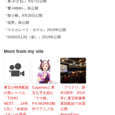
『累-かさね-』9月7日公開
『響-HIBIKI-』秋公開
『散り椿』9月28日公開
『億男』秋公開
『マスカレード・ホテル』2019年公開
『GODZILLA2（仮）』2019年公開
More from my site
東宝が映画配給
Cygamesと東
「フリクリ」新
の新レーベル
宝も手を組む
作2部作 2018
「TOHO
「ウマ娘」
年に東宝映像事
NEXT」、24年
P.A.WORKS制
業部配給で全国
1月に「名探偵
作でアニメ化
公開
コナンvs.怪盗
AnimeExpo