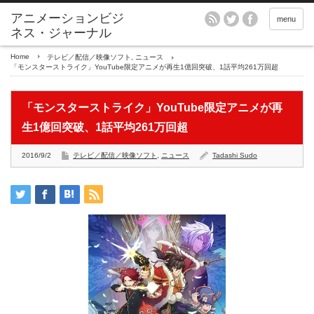
アニメーションビジ
menu
ネス・ジャーナル
Home
テレビ／配信／映像ソフト
,
ニュース
「モンスターストライク」YouTube限定アニメが再生1億回突破、1話平均261万回超
「モンスターストライク」YouTube限定アニメが再
生1億回突破、1話平均261万回超
2016/9/2
テレビ／配信／映像ソフト
,
ニュース
Tadashi Sudo