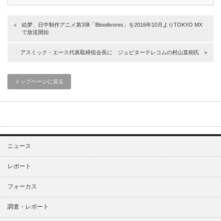
絵梦、日中制作アニメ第3弾「Bloodivores」を2016年10月よりTOKYO MX
で放送開始
アスミック・エース代表取締役会長に ジュピターテレコムの村山直樹氏
トップページに戻る
ニュース
レポート
フォーカス
調査・レポート