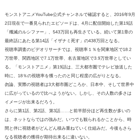
モンストアニメYouTube公式チャンネルで確認すると、2016年9月
2日現在で一番見られたエピソードは、4月に配信開始した第19話
「殲滅のルシファー」、543万回も再生さている。続いて第1章の
最終話にあたる第14話「イザナミ死す」の438万回となる。
視聴率調査のビデオリサーチでは、視聴率１％を関東地区で18.2
万世帯、関西地区で7.1万世帯、名古屋地区で3.9万世帯としてい
る。「モンストアニメ」第19話は、三大都市圏でテレビ放送した
時に、18％の視聴率を獲ったのと同じ程度の広がりとなる。
勿論、実際の視聴者は3大都市圏どころか、日本中、そして世界中
に広がっているので比べようがない。しかし、その人数の多さは
イメージが出来るだろう。
さらに第1話、第2話、第3話……と前半部分ほど再生数が多いの
は、ネットならではの強みだ。いつでも観られるかことから、時
間と伴に視聴者がどんどん積み重ねていく仕組みだ。今後もさら
なる視聴者の獲得が期待出来るに違いない。