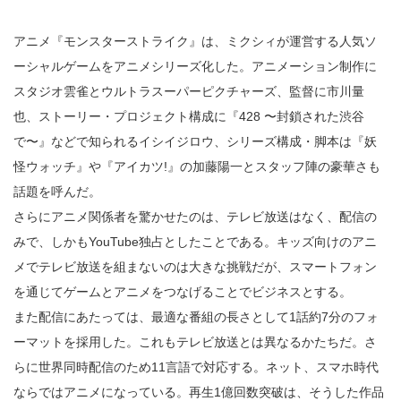
アニメ『モンスターストライク』は、ミクシィが運営する人気ソ
ーシャルゲームをアニメシリーズ化した。アニメーション制作に
スタジオ雲雀とウルトラスーパーピクチャーズ、監督に市川量
也、ストーリー・プロジェクト構成に『428 〜封鎖された渋谷
で〜』などで知られるイシイジロウ、シリーズ構成・脚本は『妖
怪ウォッチ』や『アイカツ!』の加藤陽一とスタッフ陣の豪華さも
話題を呼んだ。
さらにアニメ関係者を驚かせたのは、テレビ放送はなく、配信の
みで、しかもYouTube独占としたことである。キッズ向けのアニ
メでテレビ放送を組まないのは大きな挑戦だが、スマートフォン
を通じてゲームとアニメをつなげることでビジネスとする。
また配信にあたっては、最適な番組の長さとして1話約7分のフォ
ーマットを採用した。これもテレビ放送とは異なるかたちだ。さ
らに世界同時配信のため11言語で対応する。ネット、スマホ時代
ならではアニメになっている。再生1億回数突破は、そうした作品