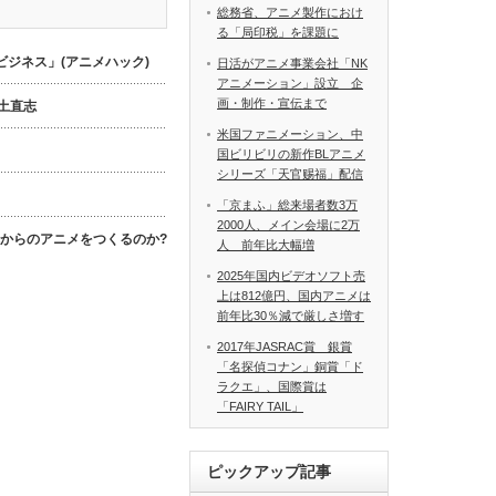
総務省、アニメ製作におけ
る「局印税」を課題に
ジネス」(アニメハック)
日活がアニメ事業会社「NK
アニメーション」設立 企
画・制作・宣伝まで
数土直志
米国ファニメーション、中
国ビリビリの新作BLアニメ
シリーズ「天官赐福」配信
「京まふ」総来場者数3万
2000人、メイン会場に2万
これからのアニメをつくるのか?
人 前年比大幅増
2025年国内ビデオソフト売
上は812億円、国内アニメは
前年比30％減で厳しさ増す
2017年JASRAC賞 銀賞
「名探偵コナン」銅賞「ド
ラクエ」、国際賞は
「FAIRY TAIL」
ピックアップ記事