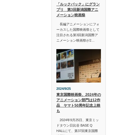
「ルックバック」にグラン
プリ 第3回新潟国際アニ
メーション映画祭
長編アニメーションにフォ
ーカスした国際映画祭として
注目される第3回新潟国際ア
ニメーション映画祭が2…
2024/9/25
東京国際映画祭、2024年の
アニメーション部門は12作
品 ヤマト50周年記念上映
も
2024年9月25日、東京ミッ
ドタウン日比谷 BASE Q
HALLにて、第37回東京国際