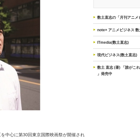
ゴ
リ
ー
数土直志の「月刊アニメビ
note× アニメビジネス 
ITmedia(数土直志)
現代ビジネス(数土直志)
数土 直志 (著) 「誰が
」発売中
地区を中心に第30回東京国際映画祭が開催され