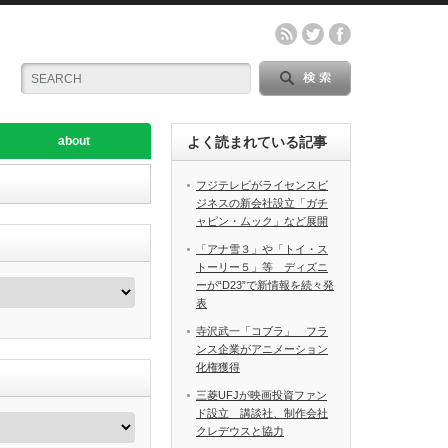
about
よく読まれている記事
フジテレビがライセンスビ
ジネスの新会社設立「ガチ
ャピン・ムック」など展開
「アナ雪３」や「トイ・ス
トーリー５」等 ディズニ
ーが“D23”で新情報を続々発
表
寺沢武一「コブラ」 フラ
ンス企業がアニメーション
化権獲得
三菱UFJが映画投資ファン
ド設立 講談社、制作会社
クレデウスと協力