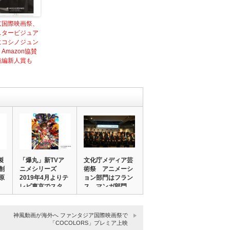
京国際映画祭、
スタービジュア
にコシノジュン
Amazon協賛
短編新人賞も
製
「爆丸」新TVア
文化庁メディア芸
創
ニメシリーズ
術祭 アニメーシ
原
2019年4月よりテ
ョン部門はフラン
…
レビ東京でスタ…
ス、マンガ部門
は…
神風動画が海外へ ファンタジア国際映画祭で
「COCOLORS」プレミア上映