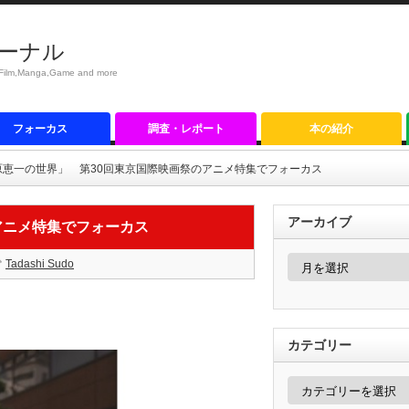
ーナル
anga,Game and more
フォーカス
調査・レポート
本の紹介
原恵一の世界」 第30回東京国際映画祭のアニメ特集でフォーカス
アーカイブ
アニメ特集でフォーカス
ア
Tadashi Sudo
ー
カ
イ
ブ
カテゴリー
カ
テ