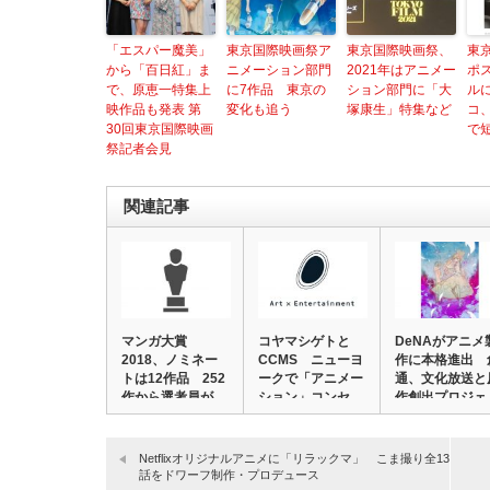
「エスパー魔美」
東京国際映画祭ア
東京国際映画祭、
東
から「百日紅」ま
ニメーション部門
2021年はアニメー
ポ
で、原恵一特集上
に7作品 東京の
ション部門に「大
ル
映作品も発表 第
変化も追う
塚康生」特集など
コ、
30回東京国際映画
で
祭記者会見
関連記事
マンガ大賞
コヤマシゲトと
DeNAがアニメ
2018、ノミネー
CCMS ニューヨ
作に本格進出 
トは12作品 252
ークで「アニメー
通、文化放送と
作から選考員が
ション」コンセ
作創出プロジェ
決…
プ…
Netflixオリジナルアニメに「リラックマ」 こま撮り全13
話をドワーフ制作・プロデュース