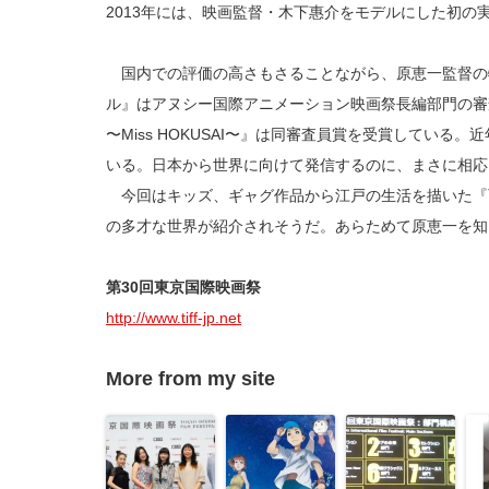
2013年には、映画監督・木下惠介をモデルにした初の
国内での評価の高さもさることながら、原恵一監督の
ル』はアヌシー国際アニメーション映画祭長編部門の審
〜Miss HOKUSAI〜』は同審査員賞を受賞してい
いる。日本から世界に向けて発信するのに、まさに相応
今回はキッズ、ギャグ作品から江戸の生活を描いた『百日紅
の多才な世界が紹介されそうだ。あらためて原恵一を知
第30回東京国際映画祭
http://www.tiff-jp.net
More from my site