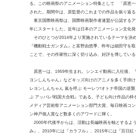
る。この映画祭のアニメーション特集として 「原恵一
された。期間中は、原監督のこれまでの作品を振り返る
東京国際映画祭は、国際映画製作者連盟が公認するアジ
年にスタートした。近年は日本のアニメーション文化発
そのひとつが2014年より実施されているテーマを決め
『機動戦士ガンダム』と富野由悠季、昨年は細田守を取
ことで、その作家性に深く切り込み、好評を博している
原恵一は、1959年生まれ。シンエイ動画に入社後、
ヨンしんちゃん』などキッズ向けのアニメを多く手掛けた
レヨンしんちゃん 嵐を呼ぶ モーレツ!オトナ帝国の逆襲
ぶ アッパレ!戦国大合戦』である。子ども向け作品の
メディア芸術祭アニメーション部門大賞、毎日映画コン
ン神戸個人賞など数多くのアワードに輝く。
2000年代後半からは、活動は長編映画を軸とするよう
み』、2010年には『カラフル』、2015年には『百日紅 〜