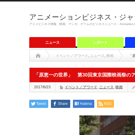
アニメーションビジネス・ジャ
アニメビジネス情報、映画、マンガ、ゲームのビジネスニュース：Animation,Film,M
ニュース
レポート
イベント／アワード
,
ニュース
,
映画
「
「原恵一の世界」 第30回東京国際映画祭の
2017/6/23
イベント／アワード
,
ニュース
,
映画
Tweet
Share
Hatena
RSS