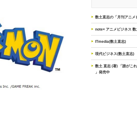
ゴ
リ
ー
数土直志の「月刊アニメビ
note× アニメビジネス 
ITmedia(数土直志)
現代ビジネス(数土直志)
数土 直志 (著) 「誰が
」発売中