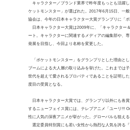
キャラクター／ブランド業界で昨年度もっとも活躍し
ケットモンスター」が選ばれた。2017年6月15日、
協会は、今年の日本キャラクター大賞グランプリに「ポ
日本キャラクター大賞は2009年に、「キャラクター
ート。キャラクターに関連するメディアの編集部や、専
発展を目指し、今回より名称を変更した。
「ポケットモンスター」をグランプリとした理由として
ブームによる大人層の取り込みを挙げた。これまでは子
世代を超えて愛されるプロパティであることを証明した。
度目の受賞となる。
日本キャラクター大賞では、グランプリ以外にも各賞
するニューフェイス賞には、テレブアニメ「ユーリ!!! On I
性に人気の深夜アニメが挙がった。グローバルも狙える
選定委員特別賞にも若い女性から熱烈な人気を誇る『刀剣