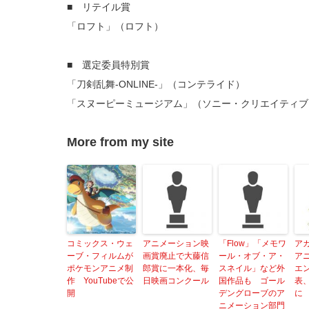
■ リテイル賞
「ロフト」（ロフト）
■ 選定委員特別賞
「刀剣乱舞-ONLINE-」（コンテライド）
「スヌーピーミュージアム」（ソニー・クリエイティブ
More from my site
コミックス・ウェ
アニメーション映
「Flow」「メモワ
ア
ーブ・フィルムが
画賞廃止で大藤信
ール・オブ・ア・
ア
ポケモンアニメ制
郎賞に一本化、毎
スネイル」など外
エ
作 YouTubeで公
日映画コンクール
国作品も ゴール
表
開
デングローブのア
に
ニメーション部門