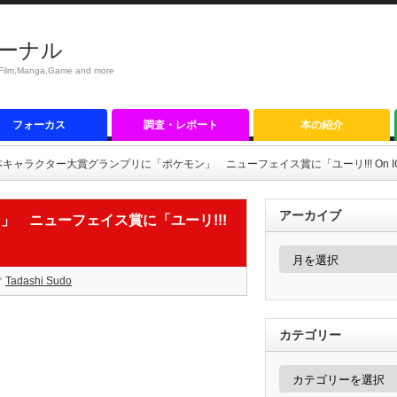
ーナル
anga,Game and more
フォーカス
調査・レポート
本の紹介
本キャラクター大賞グランプリに「ポケモン」 ニューフェイス賞に「ユーリ!!! On I
アーカイブ
 ニューフェイス賞に「ユーリ!!!
ア
ー
カ
Tadashi Sudo
イ
ブ
カテゴリー
カ
テ