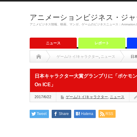
アニメーションビジネス・ジャ
アニメビジネス情報、映画、マンガ、ゲームのビジネスニュース：Animation,Film,M
ニュース
レポート
ゲーム/トイ/キャラクター
,
ニュース
日
日本キャラクター大賞グランプリに「ポケモン」
On ICE」
2017/6/22
ゲーム/トイ/キャラクター
,
ニュース
Tweet
Share
Hatena
RSS