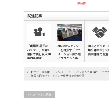
候補作
関連記事
「劇場版 黒子の
2020年仏アヌシ
DLEとギャガ、
バスケ」、公開9
ーを目指す「アニ
場公開目指してI
週目で興行収入10
メーション海外進
共同開発で合意
億円を突破
出プログラム募…
ピクサー最新作「リメンバー・ミー」はメキシコ舞台に
アニ
骸骨も踊りだす アヌシー映画祭で映像公開
トップページに戻る