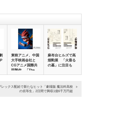
劇
東映アニメ、中国
麻布台ヒルズで高
P
大手映画会社と
畑勲展 「火垂る
CGアニメ国際共
の墓」に注目も
同製作 「The …
プレックス配給で新たなヒット「劇場版 魔法科高校
の劣等生」2日間で興収1億6千万円超