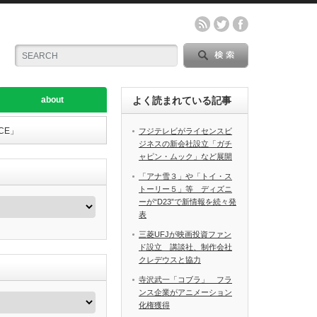
about
よく読まれている記事
CE」
フジテレビがライセンスビ
ジネスの新会社設立「ガチ
ャピン・ムック」など展開
「アナ雪３」や「トイ・ス
トーリー５」等 ディズニ
ーが“D23”で新情報を続々発
表
三菱UFJが映画投資ファン
ド設立 講談社、制作会社
クレデウスと協力
寺沢武一「コブラ」 フラ
ンス企業がアニメーション
化権獲得