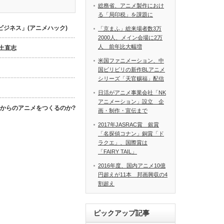
総務省、アニメ製作におけ
る「局印税」を課題に
ジネス」(アニメハック)
「京まふ」総来場者数3万
2000人、メイン会場に2万
人 前年比大幅増
数土直志
米国ファニメーション、中
国ビリビリの新作BLアニメ
シリーズ「天官赐福」配信
日活がアニメ事業会社「NK
アニメーション」設立 企
これからのアニメをつくるのか?
画・制作・宣伝まで
2017年JASRAC賞 銀賞
「名探偵コナン」銅賞「ド
ラクエ」、国際賞は
「FAIRY TAIL」
2016年度、国内アニメ10億
円超えが11本 邦画興収の4
割超え
ピックアップ記事