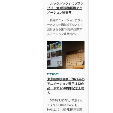
「ルックバック」にグラン
プリ 第3回新潟国際アニ
メーション映画祭
長編アニメーションにフォ
ーカスした国際映画祭として
注目される第3回新潟国際ア
ニメーション映画祭が2…
2024/9/25
東京国際映画祭、2024年の
アニメーション部門は12作
品 ヤマト50周年記念上映
も
2024年9月25日、東京ミッ
ドタウン日比谷 BASE Q
HALLにて、第37回東京国際