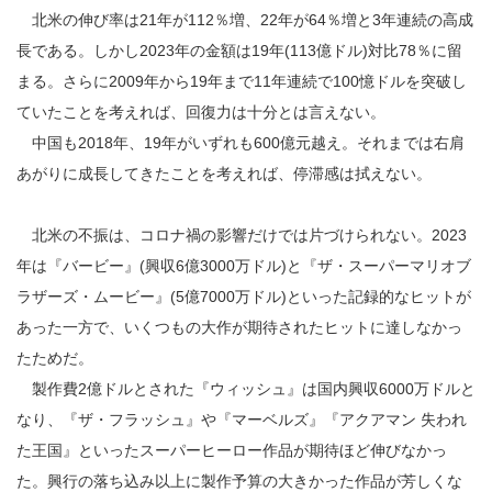
北米の伸び率は21年が112％増、22年が64％増と3年連続の高成
長である。しかし2023年の金額は19年(113億ドル)対比78％に留
まる。さらに2009年から19年まで11年連続で100憶ドルを突破し
ていたことを考えれば、回復力は十分とは言えない。
中国も2018年、19年がいずれも600億元越え。それまでは右肩
あがりに成長してきたことを考えれば、停滞感は拭えない。
北米の不振は、コロナ禍の影響だけでは片づけられない。2023
年は『バービー』(興収6億3000万ドル)と『ザ・スーパーマリオブ
ラザーズ・ムービー』(5億7000万ドル)といった記録的なヒットが
あった一方で、いくつもの大作が期待されたヒットに達しなかっ
たためだ。
製作費2億ドルとされた『ウィッシュ』は国内興収6000万ドルと
なり、『ザ・フラッシュ』や『マーベルズ』『アクアマン 失われ
た王国』といったスーパーヒーロー作品が期待ほど伸びなかっ
た。興行の落ち込み以上に製作予算の大きかった作品が芳しくな