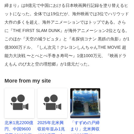
締まり』は8億元で中国における日本映画興行記録を塗り替えるヒ
ットになった。全体では19位だが、海外映画では3位でハリウッド
大作の多くを超え、海外アニメーションではトップである。さら
に『THE FIRST SLAM DUNK』が海外アニメーション2位となる。
このほか『天空の城ラピュタ』と『名探偵コナン 黒鉄の魚影』が1
億3000万ドル、『しん次元！クレヨンしんちゃんTHE MOVIE 超
能力大決戦 〜とべとべ手巻き寿司〜』1億1000万元、『映画ドラ
えもん のび太と空の理想郷』が1億元だった。
More from my site
北米1兆2200億
2025年北米興
「すずめの戸締
円、中国9600
収前年並み1兆
まり」北米興収