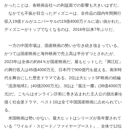
かったことは、各映画会社への利益面での影響も大きいはずだ。
なかでも不振が目立ったディズニーは、全作品の国内年間興行
収入19億ドルがユニバーサルの19億4000万ドルに追い抜かれた。
ディズニーがトップでなくなるのは、2016年以来7年ぶりだ。
一方の中国市場は、国産映画の勢いが引き続き強まっている。
かつては国産映画と海外映画で売上高は半分ずつとされたが、
2023年は全体の約84％が国産映画だ。最もヒットした『満江紅』
の興行収入は45億4000万元、日本円で900億円を超える。南宋時
代を舞台にした歴史ドラマである。2位は大ヒットSF映画の続編
『流浪地球2』(40億2000万元)、3位は『孤注一擲』(38億4000万
元)だ。こちらはオンライン詐欺に巻き込まれた主人公の脱出劇を
描く社会派ドラマ。ベスト10は全て中国国産映画に占められてい
る。
米国映画は勢いがない。最大ヒットはシリーズが長年愛されて
いる『ワイルド・スピード／ファイヤーブースト』、全体で12位