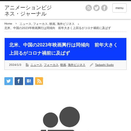
アニメーションビジ
menu
ネス・ジャーナル
Home
ニュース
,
フォーカス
,
映画
,
海外ビジネス
北米、中国の2023年映画興行は同傾向 前年大きく上回るがコロナ禍前に及ばず
北米、中国の2023年映画興行は同傾向 前年大きく
上回るがコロナ禍前に及ばず
2024/1/3
ニュース
,
フォーカス
,
映画
,
海外ビジネス
Tadashi Sudo