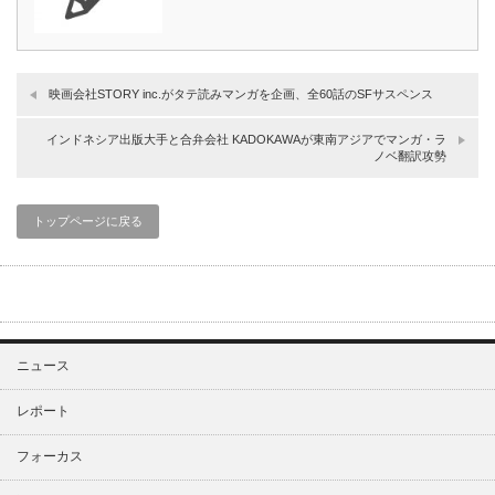
映画会社STORY inc.がタテ読みマンガを企画、全60話のSFサスペンス
インドネシア出版大手と合弁会社 KADOKAWAが東南アジアでマンガ・ラ
ノベ翻訳攻勢
トップページに戻る
ニュース
レポート
フォーカス