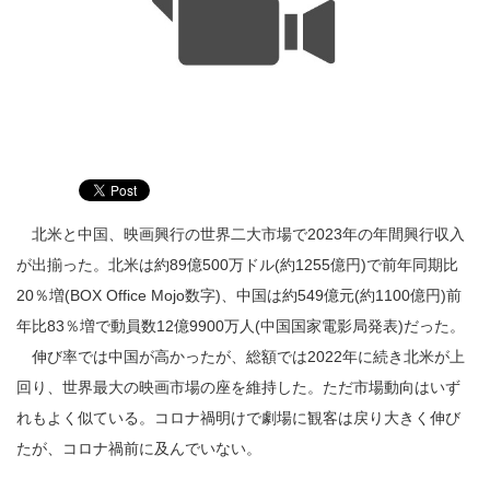
北米と中国、映画興行の世界二大市場で2023年の年間興行収入
が出揃った。北米は約89億500万ドル(約1255億円)で前年同期比
20％増(BOX Office Mojo数字)、中国は約549億元(約1100億円)前
年比83％増で動員数12億9900万人(中国国家電影局発表)だった。
伸び率では中国が高かったが、総額では2022年に続き北米が上
回り、世界最大の映画市場の座を維持した。ただ市場動向はいず
れもよく似ている。コロナ禍明けで劇場に観客は戻り大きく伸び
たが、コロナ禍前に及んでいない。