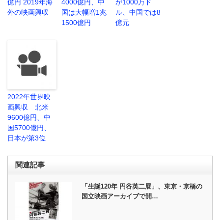
億円 2019年海
4000億円、中
が1000万ド
外の映画興収
国は大幅増1兆
ル、中国では8
1500億円
億元
2022年世界映
画興収 北米
9600億円、中
国5700億円、
日本が第3位
関連記事
「生誕120年 円谷英二展」、東京・京橋の
国立映画アーカイブで開…