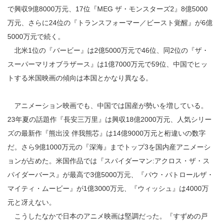
で興収9億8000万元、17位『MEG ザ・モンスターズ2』8億5000
万元、さらに24位の『トランスフォーマー／ビースト覚醒』が6億
5000万元で続く。
北米1位の『バービー』は2億5000万元で46位、同2位の『ザ・
スーパーマリオブラザース』は1億7000万元で59位、中国でヒッ
トする米国映画の傾向は本国とかなり異なる。
アニメーション映画でも、中国では国産が勢いを増している。
23年夏の話題作『長安三万里』は興収18億2000万元、人気シリー
ズの最新作『熊出没 伴我熊芯』は14億9000万元と桁違いの数字
だ。さら9億1000万元の『深海』までトップ3を国内産アニメーシ
ョンが占めた。米国作品では『スパイダーマン:アクロス・ザ・ス
パイダーバース』が最高で3億5000万元、『パウ・パトロールザ・
マイティ・ムービー』が1億3000万元、『ウィッシュ』は4000万
元と冴えない。
こうしたなかで日本のアニメ映画は堅調だった。『すずめの戸