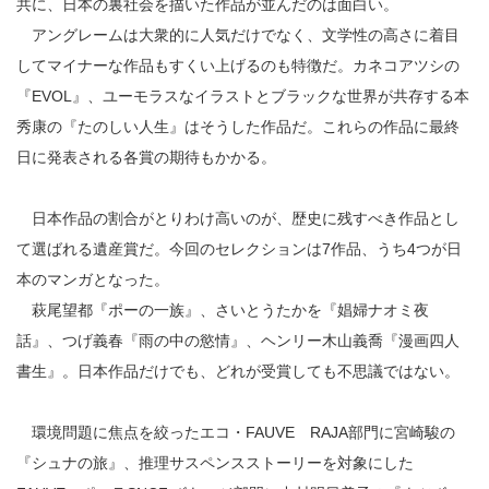
共に、日本の裏社会を描いた作品が並んだのは面白い。
アングレームは大衆的に人気だけでなく、文学性の高さに着目
してマイナーな作品もすくい上げるのも特徴だ。カネコアツシの
『EVOL』、ユーモラスなイラストとブラックな世界が共存する本
秀康の『たのしい人生』はそうした作品だ。これらの作品に最終
日に発表される各賞の期待もかかる。
日本作品の割合がとりわけ高いのが、歴史に残すべき作品とし
て選ばれる遺産賞だ。今回のセレクションは7作品、うち4つが日
本のマンガとなった。
萩尾望都『ポーの一族』、さいとうたかを『娼婦ナオミ夜
話』、つげ義春『雨の中の慾情』、ヘンリー木山義喬『漫画四人
書生』。日本作品だけでも、どれが受賞しても不思議ではない。
環境問題に焦点を絞ったエコ・FAUVE RAJA部門に宮崎駿の
『シュナの旅』、推理サスペンスストーリーを対象にした