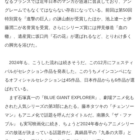
なるフランスでは近年日本のマンガが急速に普及しており、アン
グレームでもなくてはならない存在になっている。前回は第50回
特別賞を『進撃の巨人』の諫山創が受賞したほか、池上遼一と伊
藤潤二が名誉賞を受賞。さらにシリーズ賞には押見修造『血の
轍』、遺産賞に坂口尚『石の花』が選ばれるなど、とりわけ多く
の脚光を浴びた。
2024年も、こうした流れは続きそうだ。この12月にフェスティ
バルがセレクション作品を発表した。このうちメインコンペにな
るオフィシャルセレクションは45作品、日本作品からも6作品が選
ばれている。
まず石塚真一の『BLUE GIANT EXPLORER』、劇場アニメ化も
された人気シリーズの第3部にあたる。藤本タツキの『チェンソー
マン』もアニメ化で話題を呼んだタイトルだ。南勝久『ザ・ファ
ブル』 も実写映画化に続き、ちょうど2024年春からアニメシリー
ズの放送が決まっている話題作だ。真鍋昌平の『九条の大罪』と