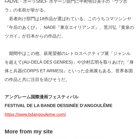
FAUVE・ポーラSNCF ボヤージ部門に中村明日美子の『ウツボ
ラ』の名前が挙がる。
若者向け部門は18作品が選ばれている。このうちコマツシンヤ
『午后のあくび』、NAOE『東京エイリアンズ』、荒川弘『黄泉の
ツガイ』が日本からの作品だ。
期間中はこの他、萩尾望都のレトロスペクティブ展「ジャンル
を超えて(AU-DELÀ DES GENRES)」や沙村広明を取りあげた『身
体と兵器(CORPS ET ARMES)』といった企画展もある。世界各国
の作品と共に注目を浴びそうだ。
アングレーム国際漫画フェスティバル
FESTIVAL DE LA BANDE DESSINÉE D’ANGOULÊME
https://www.bdangouleme.com/
More from my site