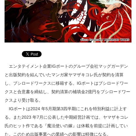
エンタテイメント企業IGポートのグループ会社マッグガーデン
と出版契約を結んでいたマンガ家ヤマザキコレ氏が契約を清算
し、ブシロードワークスに移籍する。IGポートはブシロードワー
クスと合意書を締結し、契約清算の補填金2億円をブシロードワー
クスより受け取る。
IGポートは2024 年5月期第3四半期にこれを特別利益に計上す
る。また2023 年7月に公表した中期経営計画では、ヤマザキコレ
氏のヒット作である『魔法使いの嫁』は休載を前提に計画してい
た。このため出版事業への業績への影響は軽微になる。