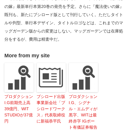
の嫁』最新単行本第20巻の発売を予定。さらに『魔法使いの嫁』
既刊も、新たにブシロード版として刊行していく。ただしタイト
ルや判型、単行本デザイン、タイトルロゴなどは、これまでのマ
ッグガーデン版からの変更はしない。マッグガーデンでは在庫処
分をするが、費用は精査中だ。
More from my site
プロダクション
ブシロード出版
プロダクション
I.G前期売上高
事業新会社「ブ
I.G、シグナ
39億円、WIT
シロードワーク
ル・エムディが
STUDIOが37億
ス」代表取締役
黒字、WITは最
円
に新福恭平氏
終赤字 IGポー
ト有価証券報告