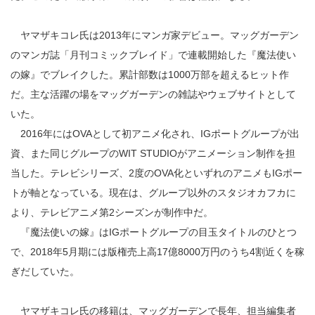
ヤマザキコレ氏は2013年にマンガ家デビュー。マッグガーデン
のマンガ誌「月刊コミックブレイド」で連載開始した『魔法使い
の嫁』でブレイクした。累計部数は1000万部を超えるヒット作
だ。主な活躍の場をマッグガーデンの雑誌やウェブサイトとして
いた。
2016年にはOVAとして初アニメ化され、IGポートグループが出
資、また同じグループのWIT STUDIOがアニメーション制作を担
当した。テレビシリーズ、2度のOVA化といずれのアニメもIGポー
トが軸となっている。現在は、グループ以外のスタジオカフカに
より、テレビアニメ第2シーズンが制作中だ。
『魔法使いの嫁』はIGポートグループの目玉タイトルのひとつ
で、2018年5月期には版権売上高17億8000万円のうち4割近くを稼
ぎだしていた。
ヤマザキコレ氏の移籍は、マッグガーデンで長年、担当編集者