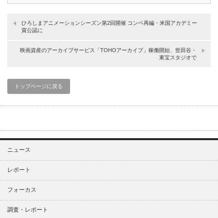
ひろしまアニメーションシーズン第2回開催 コンペ再編・米国アカデミー
賞公認に
映画資産のアーカイブサービス「TOHOアーカイブ」稼働開始、世田谷・
東宝スタジオで
トップページに戻る
ニュース
レポート
フォーカス
調査・レポート