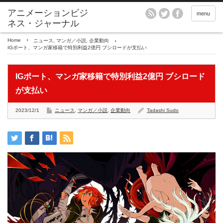
アニメーションビジ
menu
ネス・ジャーナル
Home
ニュース
,
マンガ／小説
,
企業動向
IGポート、マンガ家移籍で特別利益2億円 ブシロードが支払い
IGポート、マンガ家移籍で特別利益2億円 ブシロード
が支払い
2023/12/1
ニュース
,
マンガ／小説
,
企業動向
Tadashi Sudo