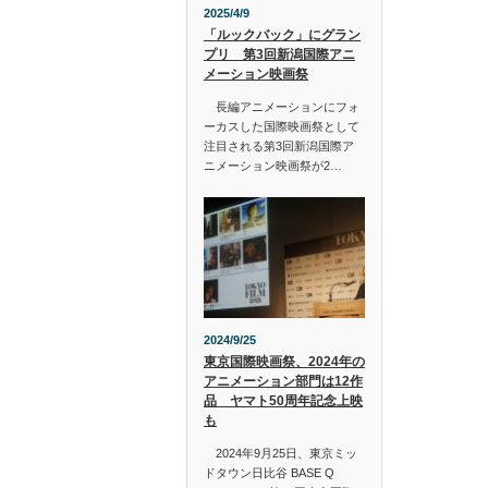
2025/4/9
「ルックバック」にグラン
プリ 第3回新潟国際アニ
メーション映画祭
長編アニメーションにフォ
ーカスした国際映画祭として
注目される第3回新潟国際ア
ニメーション映画祭が2…
2024/9/25
東京国際映画祭、2024年の
アニメーション部門は12作
品 ヤマト50周年記念上映
も
2024年9月25日、東京ミッ
ドタウン日比谷 BASE Q