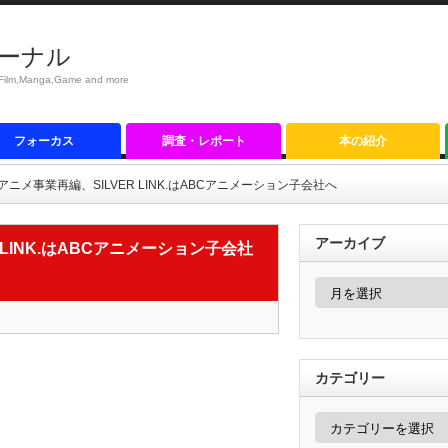
ーナル
anga,Game and more
フォーカス
調査・レポート
本の紹介
ニメ事業再編、SILVER LINK.はABCアニメーション子会社へ
アーカイブ
LINK.はABCアニメーション子会社
ア
ー
カ
イ
ブ
カテゴリー
カ
テ