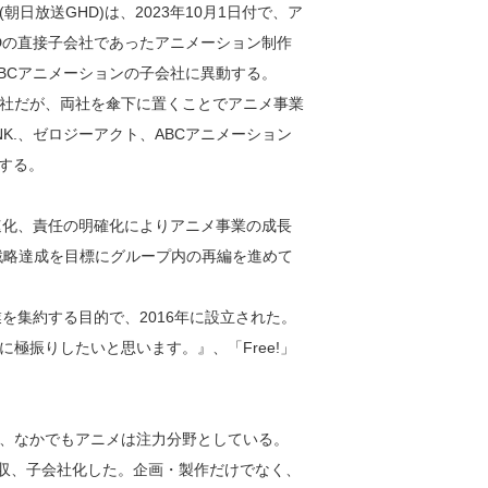
放送GHD)は、2023年10月1日付で、ア
Dの直接子会社であったアニメーション制作
、ABCアニメーションの子会社に異動する。
社だが、両社を傘下に置くことでアニメ事業
INK.、ゼロジーアクト、ABCアニメーション
有する。
速化、責任の明確化によりアニメ事業の成長
戦略達成を目標にグループ内の再編を進めて
を集約する目的で、2016年に設立された。
極振りしたいと思います。』、「Free!」
、なかでもアニメは注力分野としている。
クトを買収、子会社化した。企画・製作だけでなく、