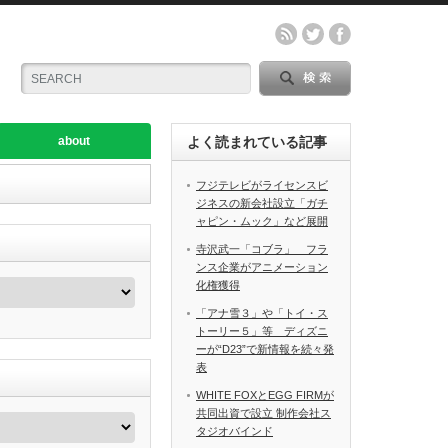
about
よく読まれている記事
フジテレビがライセンスビ
ジネスの新会社設立「ガチ
ャピン・ムック」など展開
寺沢武一「コブラ」 フラ
ンス企業がアニメーション
化権獲得
「アナ雪３」や「トイ・ス
トーリー５」等 ディズニ
ーが“D23”で新情報を続々発
表
WHITE FOXとEGG FIRMが
共同出資で設立 制作会社ス
タジオバインド