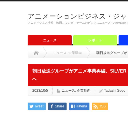
アニメーションビジネス・ジャ
アニメビジネス情報、映画、マンガ、ゲームのビジネスニュース：Animation,Film,M
ニュース
レポート
ニュース
,
企業動向
朝日放送グループがア
朝日放送グループがアニメ事業再編、SILVER 
へ
2023/10/5
ニュース
,
企業動向
Tadashi Sudo
Tweet
Share
Hatena
RSS