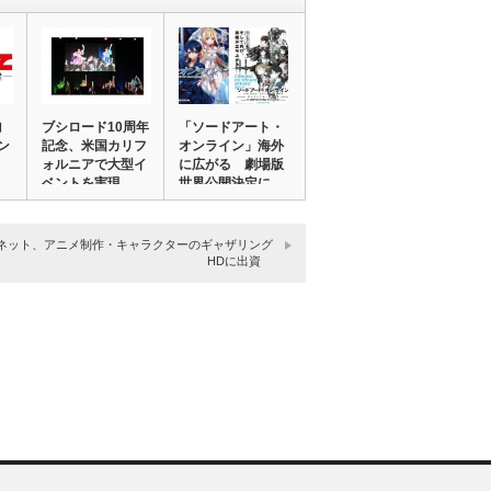
ヨ
ブシロード10周年
「ソードアート・
ン
記念、米国カリフ
オンライン」海外
ォルニアで大型イ
に広がる 劇場版
…
ベントを実現
世界公開決定に、
…
ネット、アニメ制作・キャラクターのギャザリング
HDに出資