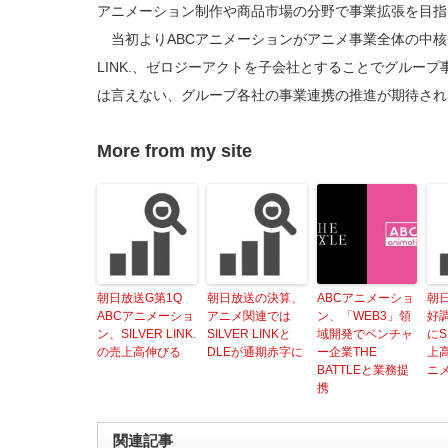
アニメーション制作や商品市場の分野で事業拡張を目指
当初よりABCアニメーションがアニメ事業全体の中核会
LINK.、ゼロジーアクトを子会社とすることでグルー
は言えない、グループ各社の事業連携の推進が期待され
More from my site
朝日放送G第1Q
朝日放送の決算、
ABCアニメーショ
朝
ABCアニメーショ
アニメ関連では
ン、「WEB3」領
好
ン、SILVER LINK.
SILVER LINKと
域開発でベンチャ
にS
の売上高伸びる
DLEが通期赤字に
ー企業THE
上高
BATTLEと業務提
ニ
携
関連記事