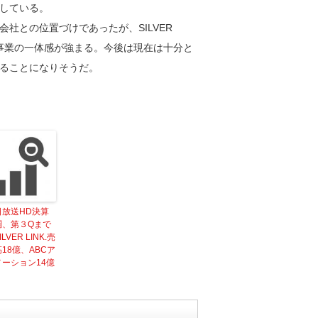
している。
社との位置づけであったが、SILVER
プ事業の一体感が強まる。今後は現在は十分と
ることになりそうだ。
日放送HD決算
調、第３Qまで
ILVER LINK.売
18億、ABCア
メーション14億