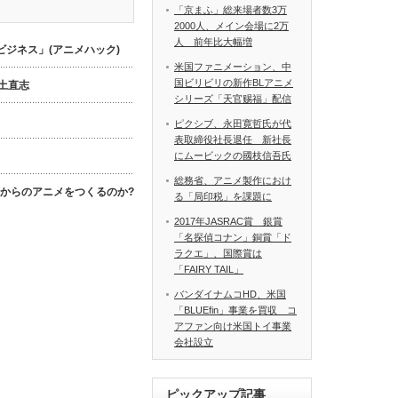
「京まふ」総来場者数3万
2000人、メイン会場に2万
人 前年比大幅増
ジネス」(アニメハック)
米国ファニメーション、中
国ビリビリの新作BLアニメ
数土直志
シリーズ「天官赐福」配信
ピクシブ、永田寛哲氏が代
表取締役社長退任 新社長
にムービックの國枝信吾氏
総務省、アニメ製作におけ
これからのアニメをつくるのか?
る「局印税」を課題に
2017年JASRAC賞 銀賞
「名探偵コナン」銅賞「ド
ラクエ」、国際賞は
「FAIRY TAIL」
バンダイナムコHD、米国
「BLUEfin」事業を買収 コ
アファン向け米国トイ事業
会社設立
ピックアップ記事