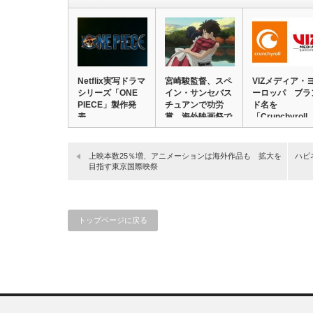
Netflix実写ドラマ
宮崎駿監督、スペ
VIZメディア・
シリーズ「ONE
イン・サンセバス
ーロッパ ブラ
PIECE」製作発
チュアンで功労
ド名を
表、…
賞 海外映画祭で
「Crunchyroll
上…
上映本数25％増、アニメーションは海外作品も 拡大を
ハピ
目指す東京国際映祭
トップページに戻る