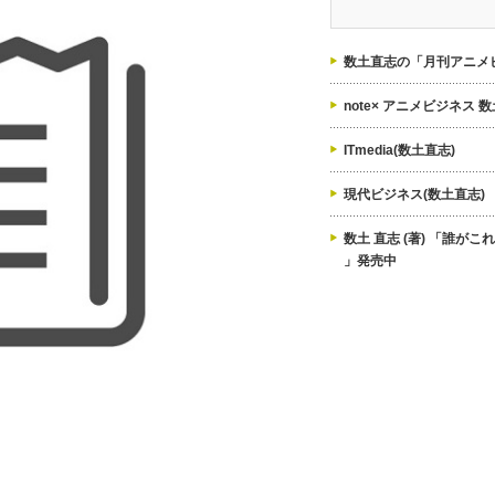
ゴ
リ
ー
数土直志の「月刊アニメビ
note× アニメビジネス 
ITmedia(数土直志)
現代ビジネス(数土直志)
数土 直志 (著) 「誰が
」発売中