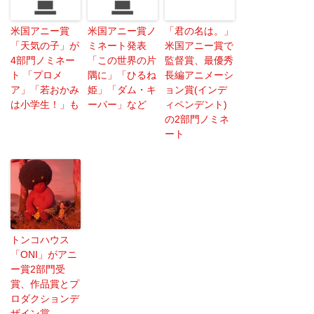
米国アニー賞
米国アニー賞ノ
「君の名は。」
「天気の子」が
ミネート発表
米国アニー賞で
4部門ノミネー
「この世界の片
監督賞、最優秀
ト 「プロメ
隅に」「ひるね
長編アニメーシ
ア」「若おかみ
姫」「ダム・キ
ョン賞(インデ
は小学生！」も
ーパー」など
ィペンデント)
の2部門ノミネ
ート
トンコハウス
「ONI」がアニ
ー賞2部門受
賞、作品賞とプ
ロダクションデ
ザイン賞