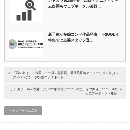
カドカワ第2四半期 出版・アニメ・ゲー
ム好調もウェブポータル苦戦…
新千歳が短編コンペ作品発表、TRIGGER
特集では主要スタッフ登…
「君の名は。」米国アニー賞で監督賞、最優秀長編アニメーション賞(イン
ディペンデント)の2部門ノミネート
シンガポール＆香港 アジア2都市でアニソン大型ライブ開催 ソニーMの
人気アーティスト集結
トップページに戻る