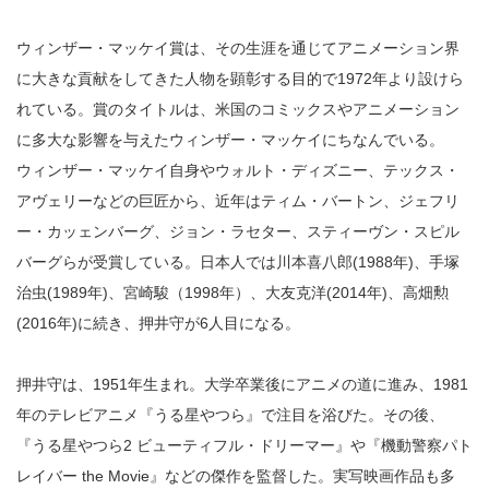
ウィンザー・マッケイ賞は、その生涯を通じてアニメーション界
に大きな貢献をしてきた人物を顕彰する目的で1972年より設けら
れている。賞のタイトルは、米国のコミックスやアニメーション
に多大な影響を与えたウィンザー・マッケイにちなんでいる。
ウィンザー・マッケイ自身やウォルト・ディズニー、テックス・
アヴェリーなどの巨匠から、近年はティム・バートン、ジェフリ
ー・カッェンバーグ、ジョン・ラセター、スティーヴン・スピル
バーグらが受賞している。日本人では川本喜八郎(1988年)、手塚
治虫(1989年)、宮崎駿（1998年）、大友克洋(2014年)、高畑勲
(2016年)に続き、押井守が6人目になる。
押井守は、1951年生まれ。大学卒業後にアニメの道に進み、1981
年のテレビアニメ『うる星やつら』で注目を浴びた。その後、
『うる星やつら2 ビューティフル・ドリーマー』や『機動警察パト
レイバー the Movie』などの傑作を監督した。実写映画作品も多