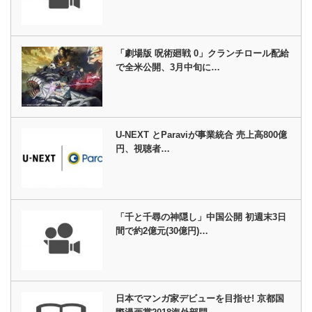
「劇場版 呪術廻戦 0」クランチロール配給
で全米公開、3月中旬に…
U-NEXT とParaviが事業統合 売上高800億
円、視聴者…
「千と千尋の神隠し」中国公開 初週末3日
間で約2億元(30億円)…
日本でマンガ家デビューを目指せ! 京都国