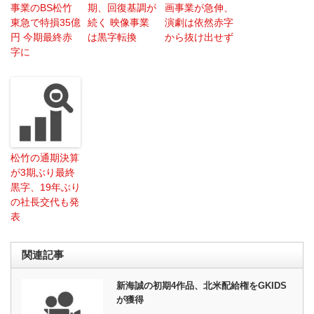
事業のBS松竹
期、回復基調が
画事業が急伸、
東急で特損35億
続く 映像事業
演劇は依然赤字
円 今期最終赤
は黒字転換
から抜け出せず
字に
松竹の通期決算
が3期ぶり最終
黒字、19年ぶり
の社長交代も発
表
関連記事
新海誠の初期4作品、北米配給権をGKIDS
が獲得