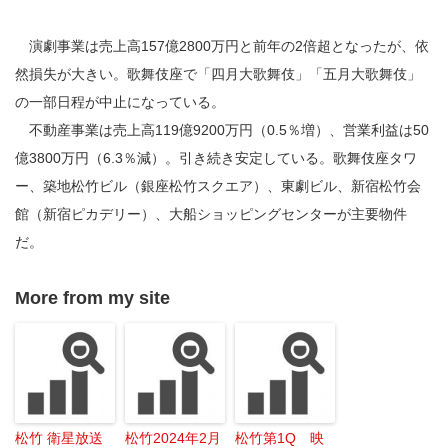
演劇事業は売上高157億2800万円と前年の2倍超となったが、依
然損失が大きい。歌舞伎座で「四月大歌舞伎」「五月大歌舞伎」
の一部日程が中止になっている。
不動産事業は売上高119億9200万円（0.5％増）、営業利益は50
億3800万円（6.3％減）。引き続き安定している。歌舞伎座タワ
ー、築地松竹ビル（銀座松竹スクエア）、東劇ビル、新宿松竹会
館（新宿ピカデリー）、大船ショッピングセンターが主要物件
だ。
More from my site
松竹 衛星放送
松竹2024年2月
松竹第1Q 映