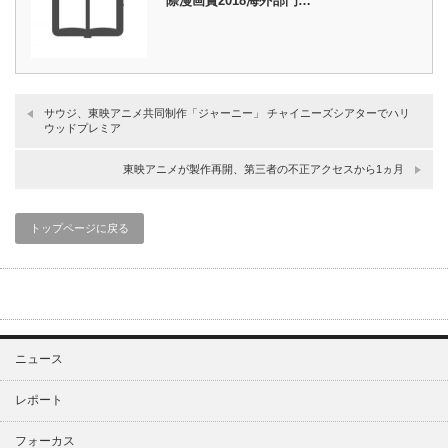
際漫画賞2018海外部門…
サウジ、東映アニメ共同制作「ジャーニー」 チャイニーズシアターでハリ
ウッドプレミア
東映アニメが製作再開、第三者の不正アクセスから1ヵ月
トップページに戻る
ニュース
レポート
フォーカス