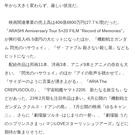
年から大きく変わらず、厳しい状況だ。
映画関連事業の売上高は406億4800万円(27.7％増)だった。
『ARASHI Anniversary Tour 5×20 FILM “Record of Memories”』
が興行収入45.5億円の大ヒットになったほか、『機動戦士ガンダ
ム 閃光のハサウェイ』、『ザ・ファブル 殺さない殺し屋』なども
ヒットになった。
配給作品は邦画11本、洋画3本、アニメ9本とアニメの存在も大
きい。『閃光のハサウェイ』のほか『アイの歌声を聴かせて』、
『サイダーのように言葉が湧き上がる』、『ARIA The
CREPUSCOLO』、『宇宙戦艦ヤマト2205 新たなる旅立ち』な
どがあった。23年2月期も注目作品は多い。6月公開の『機動戦士
ガンダム ククルス・ドアンの島』、7月公開の映画『ゆるキャン
△』、さらに『劇場版ツルネ ‐はじまりの一射‐』、『劇場版 うた
の☆プリンスさまっ♪ マジLOVEスターリッシュツアーズ』などに
期待が集まりそうだ。