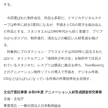
する。
今回選ばれた制作会社、作品も多彩だ。イマジカデジタルスケ
ープは昨年に続き2度目になるが、手描きとCGの双方を組み込ん
だ作品とする。スタジオエルは1960年代から続く老舗で、プリプ
ロからポスプロ、制作進行、演出などの幅広い人材育成を掲げ
る。
対象的にプロダクション・プラスエイチは2020年に設立された
ばかり、オリジナルアニメ『地球外少年少女』を制作中で注目さ
れているスタジオだ。レスプリは横浜に拠点を持ち、ToonBoomな
どのアニメーション制作ソフトの導入で手描き、デジタル作画、
CGなどばらばらになっている作画の作業効率化を目指す。
文化庁委託事業 令和3年度 アニメーション人材育成調査研究事業
主催：文化庁
事業受託：一般社団法人日本動画協会