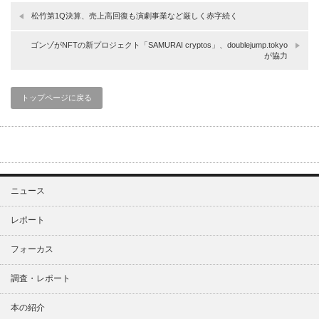
松竹第1Q決算、売上高回復も演劇事業など厳しく赤字続く
ゴンゾがNFTの新プロジェクト「SAMURAI cryptos」、doublejump.tokyo
が協力
トップページに戻る
ニュース
レポート
フォーカス
調査・レポート
本の紹介