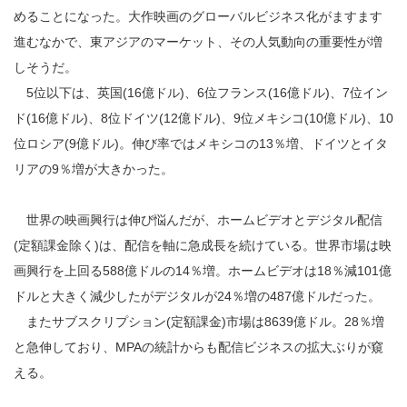
めることになった。大作映画のグローバルビジネス化がますます
進むなかで、東アジアのマーケット、その人気動向の重要性が増
しそうだ。
5位以下は、英国(16億ドル)、6位フランス(16億ドル)、7位イン
ド(16億ドル)、8位ドイツ(12億ドル)、9位メキシコ(10億ドル)、10
位ロシア(9億ドル)。伸び率ではメキシコの13％増、ドイツとイタ
リアの9％増が大きかった。
世界の映画興行は伸び悩んだが、ホームビデオとデジタル配信
(定額課金除く)は、配信を軸に急成長を続けている。世界市場は映
画興行を上回る588億ドルの14％増。ホームビデオは18％減101億
ドルと大きく減少したがデジタルが24％増の487億ドルだった。
またサブスクリプション(定額課金)市場は8639億ドル。28％増
と急伸しており、MPAの統計からも配信ビジネスの拡大ぶりが窺
える。