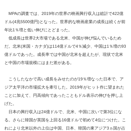
MPAの調査では、2019年の世界の映画興行収入は総計で422億
ドル(4兆5500億円)となった。世界的な映画産業の成長は続くが前
年比1％増と低い伸びにとどまった。
低成長は世界2大市場である北米、中国が伸び悩んでいるため
だ。北米(米国・カナダ)は114億ドルで4％減少、中国は1％増の93
億ドルであった。成長率では中国が北米を超えたが、現状で北米
と中国の市場規模にはまだ差がある。
こうしたなかで高い成長をみせたのが19％増なった日本で、ア
ジア太平洋の市場拡大を牽引した。2019年がヒット作に望まれた
ことに加えて、円高傾向であったこともドル表示の伸びを押し上
げた。
日本の興行収入は24億ドルで、北米、中国に次いで第3位にな
る。さらに韓国が英国を上回る16億ドルで初めて4位につけた。こ
れにより北米以外の上位は中国、日本、韓国の東アジア3ヵ国が占