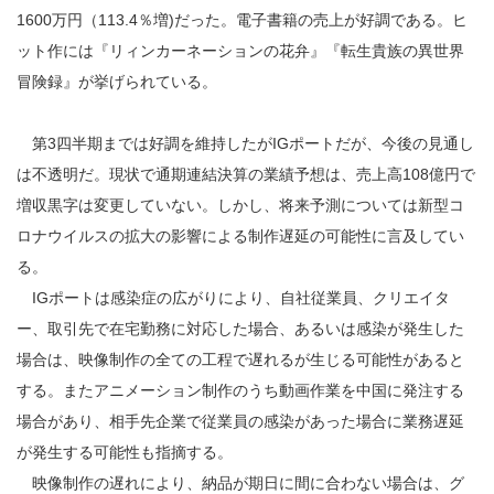
1600万円（113.4％増)だった。電子書籍の売上が好調である。ヒ
ット作には『リィンカーネーションの花弁』『転生貴族の異世界
冒険録』が挙げられている。
第3四半期までは好調を維持したがIGポートだが、今後の見通し
は不透明だ。現状で通期連結決算の業績予想は、売上高108億円で
増収黒字は変更していない。しかし、将来予測については新型コ
ロナウイルスの拡大の影響による制作遅延の可能性に言及してい
る。
IGポートは感染症の広がりにより、自社従業員、クリエイタ
ー、取引先で在宅勤務に対応した場合、あるいは感染が発生した
場合は、映像制作の全ての工程で遅れるが生じる可能性があると
する。またアニメーション制作のうち動画作業を中国に発注する
場合があり、相手先企業で従業員の感染があった場合に業務遅延
が発生する可能性も指摘する。
映像制作の遅れにより、納品が期日に間に合わない場合は、グ