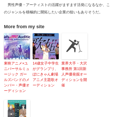
男性声優・アーティストの活躍がますます活発になるなか、こ
のジャンルを積極的に開拓したい企業の狙いもありそうだ。
More from my site
東映アニメ×ユ
14歳女子中学生
業界大手・大沢
ニバーサルミュ
がグランプリ、
事務所 第1回新
ージック ガー
ぽにきゃん劇場
人声優発掘オー
ルズバンドのメ
アニメ主題歌オ
ディションを開
ンバー・声優オ
ーディション
催
ーディション