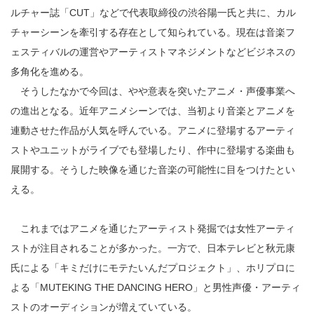
ルチャー誌「CUT」などで代表取締役の渋谷陽一氏と共に、カル
チャーシーンを牽引する存在として知られている。現在は音楽フ
ェスティバルの運営やアーティストマネジメントなどビジネスの
多角化を進める。
そうしたなかで今回は、やや意表を突いたアニメ・声優事業へ
の進出となる。近年アニメシーンでは、当初より音楽とアニメを
連動させた作品が人気を呼んでいる。アニメに登場するアーティ
ストやユニットがライブでも登場したり、作中に登場する楽曲も
展開する。そうした映像を通じた音楽の可能性に目をつけたとい
える。
これまではアニメを通じたアーティスト発掘では女性アーティ
ストが注目されることが多かった。一方で、日本テレビと秋元康
氏による「キミだけにモテたいんだプロジェクト」、ホリプロに
よる「MUTEKING THE DANCING HERO」と男性声優・アーティ
ストのオーディションが増えていている。