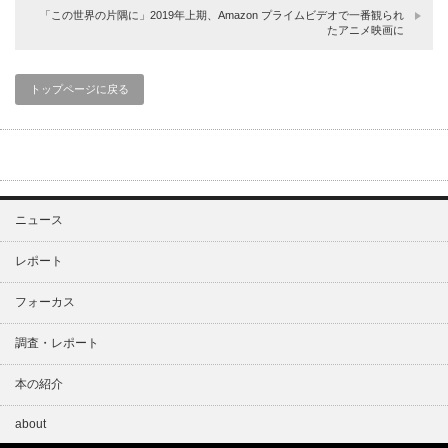
「この世界の片隅に」2019年上期、Amazon プライムビデオで一番観られ
たアニメ映画に
トップページに戻る
ニュース
レポート
フォーカス
調査・レポート
本の紹介
about