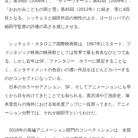
女』第39回（2006年）、『サマーウォーズ』第42回（2009年）、
『おおかみこどもの雨と雪』第45回（2012年）に続き、実に4回
目となる。シッチェスと細田作品の相性のよさ、ヨーロッパでの
細田守監督の評価の高さを感じさせる。
シッチェス・カタロニア国際映画祭は、1967年にスタート。フ
ァンタジック映画の映画祭としては世界で最も有名なひとつであ
る。しかし近年はSF、ファンタジー、ホラーに限定することな
く、エンタテイメントの色合いの濃い作品をほとんどカバーする
のがコンセプトになっている。
日本のホラーやアクション、SF、そしてアニメーションにも早
くから目を向けてきたことでも知られる。黒沢清や三池崇史、塚
本晋也らの海外における知名度アップに一役買ってきた。アニメ
ーション分野では、それが細田守というわけだ。
2018年の長編アニメーション部門のコンペティションは、全部