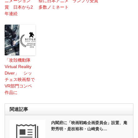
ニメーション
祭に日本アニメ
ランプリ受賞
賞 日本から2
多数ノミネート
年連続
「攻殻機動隊
Virtual Reality
Diver」 シッ
チェス映画祭で
VR部門コンペ
作品に
関連記事
内閣府に「映画戦略企画委員会」設置、庵
野秀明・是枝裕和・山崎貴ら…