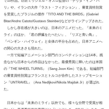
で10作品。巨匠ミッシェル・オスロ監督の『デリダ・イン・パ
リ』や、イランの大作『ラスト・フィクション』、審査員特別賞
を受賞したブラジルの傑作『TITO AND THE BIRDS』(Gabriel
Bitar/Andre Catoto/Gustavo Steinber)などがラインアップされた。
しかし存在感が大きいのは、日本のアニメだった。『未来のミ
ライ』のほか、『君の膵臓をたべたい』、『リズと青い鳥』、
『ペンギン・ハイウェイ』と全体の半分を占めた。日本アニメへ
の関心の大きさも現れた。
一方で短編アニメーション部門のコンペティションは14本。残
念ながら日本からの作品はなかった。最優秀賞に輝いたのは米国
の『THE WHEEL TURNS』（Sang Joon Kim）である。短編部門
の審査員特別賞はフランスとトルコが合作したストップモーショ
ン『UNTRAVEL』（Ana Nedljkovi/Nikola Majdak Jr）が選ばれ
た。
日本からは『未来のミライ』以外でも、様々な分野で受賞が相