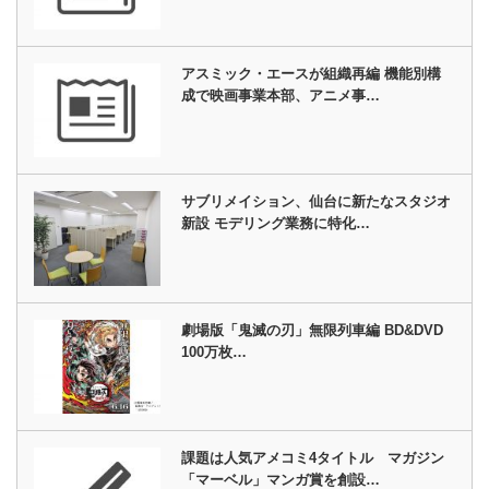
アスミック・エースが組織再編 機能別構
成で映画事業本部、アニメ事…
サブリメイション、仙台に新たなスタジオ
新設 モデリング業務に特化…
劇場版「鬼滅の刃」無限列車編 BD&DVD
100万枚…
課題は人気アメコミ4タイトル マガジン
「マーベル」マンガ賞を創設…