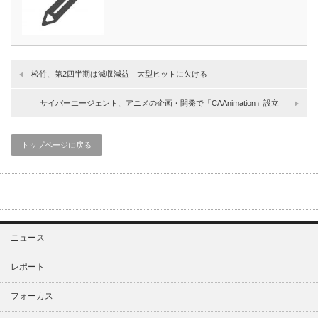
松竹、第2四半期は減収減益 大型ヒットに欠ける
サイバーエージェント、アニメの企画・開発で「CAAnimation」設立
トップページに戻る
ニュース
レポート
フォーカス