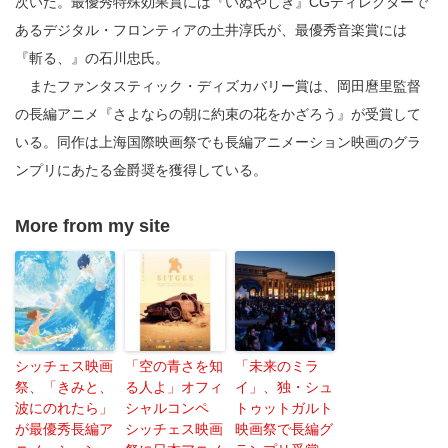
次いだ。最優秀特殊効果賞には『いぬやしき』CGディレクターで
あるデジタル・フロンティアの土井淳氏が、最優秀音楽賞には
『斬る、』の石川忠氏。
またファンタスティック・ディズカバリー賞は、岡田麿里監督
の長編アニメ『さよならの朝に約束の花をかざろう』が受賞して
いる。同作は上海国際映画祭でも長編アニメーション映画のグラ
ンプリにあたる金爵奨を獲得している。
More from my site
シッチェス映画
「空の青さを知
「未来のミラ
祭、「きみと、
る人よ」オフィ
イ」、独・シュ
波にのれたら」
シャルコンペ
トゥットガルト
が最優秀長編ア
シッチェス映画
映画祭で長編グ