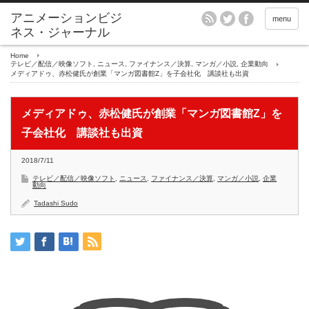
アニメーションビジ
menu
ネス・ジャーナル
Home
テレビ／配信／映像ソフト
,
ニュース
,
ファイナンス／決算
,
マンガ／小説
,
企業動向
メディアドゥ、赤松健氏が創業「マンガ図書館Z」を子会社化 講談社も出資
メディアドゥ、赤松健氏が創業「マンガ図書館Z」を
子会社化 講談社も出資
2018/7/11
テレビ／配信／映像ソフト
,
ニュース
,
ファイナンス／決算
,
マンガ／小説
,
企業
動向
Tadashi Sudo