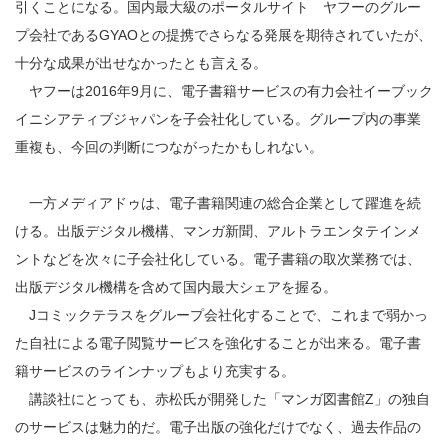
引くことになる。国内最大級のポータルサイト ヤフーのグルー
プ会社であるGYAOとの提携でさらなる発展を期待されていたが、
十分な成果が出せなかったとも言える。
ヤフーは2016年9月に、電子書籍サービスの有力会社イーブック
イニシアティブジャパンを子会社化している。グループ内の事業
重複も、今回の判断につながったかもしれない。
一方メディアドゥは、電子書籍関連の総合企業として躍進を続
ける。出版デジタル機構、マンガ新聞、アルトラエンタテインメ
ントなどを次々に子会社化している。電子書籍の取次業務では、
出版デジタル機構を含めて国内最大シェアを握る。
Jコミックテラスをグループ会社化することで、これまで弱かっ
た自社による電子閲覧サービスを強化することが出来る。電子書
籍サービスのラインナップもより充実する。
講談社にとっても、赤松氏が開発した「マンガ図書館Z」の独自
のサービスは魅力的だ。電子出版の強化だけでなく、過去作品の