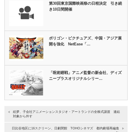
第30回東京国際映画祭の日程決定 引き続
き10日間開催
ポリゴン・ピクチュアズ、中国・アジア展
開を強化 NetEase「…
「呪術廻戦」アニメ監督の新会社、ディズ
ニープラスオリジナルシリー…
絵梦、子会社アニメーションスタジオ・アートランドの全株式譲渡 連結
対象から外す
日比谷地区に16スクリーン、日劇閉館 TOHOシネマズ 都内劇場再編進