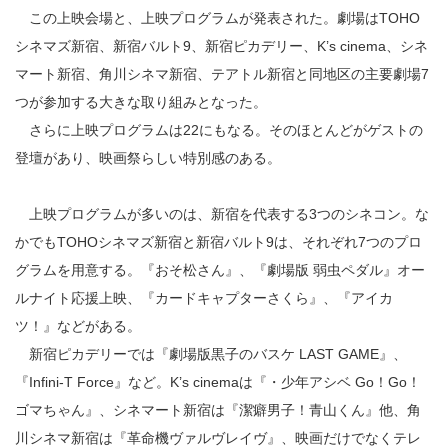
この上映会場と、上映プログラムが発表された。劇場はTOHO
シネマズ新宿、新宿バルト9、新宿ピカデリー、K’s cinema、シネ
マート新宿、角川シネマ新宿、テアトル新宿と同地区の主要劇場7
つが参加する大きな取り組みとなった。
さらに上映プログラムは22にもなる。そのほとんどがゲストの
登壇があり、映画祭らしい特別感のある。
上映プログラムが多いのは、新宿を代表する3つのシネコン。な
かでもTOHOシネマズ新宿と新宿バルト9は、それぞれ7つのプロ
グラムを用意する。『おそ松さん』、『劇場版 弱虫ペダル』オー
ルナイト応援上映、『カードキャプターさくら』、『アイカ
ツ！』などがある。
新宿ピカデリーでは『劇場版黒子のバスケ LAST GAME』、
『Infini-T Force』など。K’s cinemaは『・少年アシベ Go！Go！
ゴマちゃん』、シネマート新宿は『潔癖男子！青山くん』他、角
川シネマ新宿は『革命機ヴァルヴレイヴ』、映画だけでなくテレ