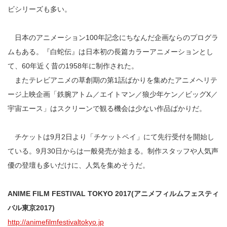
ビシリーズも多い。
日本のアニメーション100年記念にちなんだ企画ならのプログラ
ムもある。『白蛇伝』は日本初の長篇カラーアニメーションとし
て、60年近く昔の1958年に制作された。
またテレビアニメの草創期の第1話ばかりを集めたアニメヘリテ
ージ上映企画「鉄腕アトム／エイトマン／狼少年ケン／ビッグX／
宇宙エース」はスクリーンで観る機会は少ない作品ばかりだ。
チケットは9月2日より「チケットペイ」にて先行受付を開始し
ている。9月30日からは一般発売が始まる。制作スタッフや人気声
優の登壇も多いだけに、人気を集めそうだ。
ANIME FILM FESTIVAL TOKYO 2017(アニメフィルムフェスティ
バル東京2017)
http://animefilmfestivaltokyo.jp