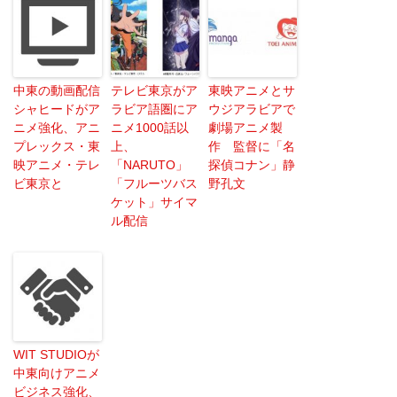
中東の動画配信
テレビ東京がア
東映アニメとサ
シャヒードがア
ラビア語圏にア
ウジアラビアで
ニメ強化、アニ
ニメ1000話以
劇場アニメ製
プレックス・東
上、
作 監督に「名
映アニメ・テレ
「NARUTO」
探偵コナン」静
ビ東京と
「フルーツバス
野孔文
ケット」サイマ
ル配信
WIT STUDIOが
中東向けアニメ
ビジネス強化、