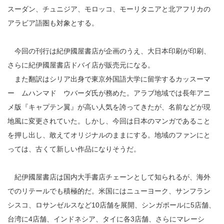
スーダン、チュニジア、モロッコ、モーリタニアと北アフリカの
アラビア語圏も対象とする。
今回の刊行は紀伊國屋書店が企画のうえ、大日本印刷が印刷、
さらに紀伊國屋書店ドバイ店が販売元になる。
また翻訳はシリア出身で東京外国語大学に留学するカッスーマ
ー ムハンマド ウバーダ氏が務めた。アラブ地域では長年アニ
メ版『キャプテン翼』が高い人気を誇ってきたが、名前などが現
地風に変更されていた。しかし、今回は日本のマンガであること
を押し出し、敢えてオリジナルのままにする。地域のファンにと
っては、古くて新しい作品になりそうだ。
紀伊國屋書店は国内大手書店チェーンとして知られるが、海外
でのリテールでも積極的だ。米国にはニューヨーク、サンフラン
シスコ、ロサンゼルスなど10店舗を展開、シンガポールに5店舗、
台湾に4店舗、インドネシア、タイに各3店舗、さらにマレーシ