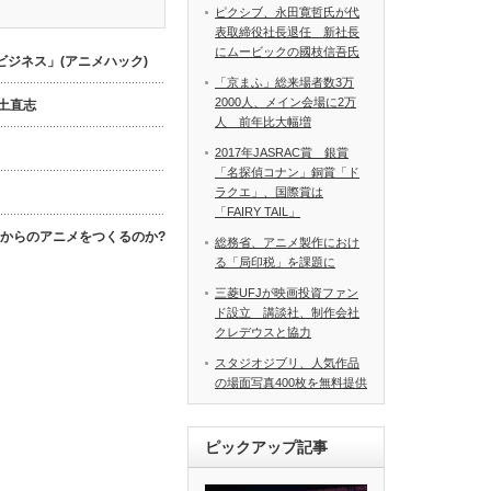
ピクシブ、永田寛哲氏が代
表取締役社長退任 新社長
にムービックの國枝信吾氏
ジネス」(アニメハック)
「京まふ」総来場者数3万
2000人、メイン会場に2万
数土直志
人 前年比大幅増
2017年JASRAC賞 銀賞
「名探偵コナン」銅賞「ド
ラクエ」、国際賞は
「FAIRY TAIL」
これからのアニメをつくるのか?
総務省、アニメ製作におけ
る「局印税」を課題に
三菱UFJが映画投資ファン
ド設立 講談社、制作会社
クレデウスと協力
スタジオジブリ、人気作品
の場面写真400枚を無料提供
ピックアップ記事