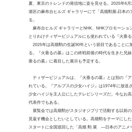
夏、東京のトレンドの発信地に姿を見せる。2025年6月
港区の麻布台ヒルズ ギャラリーにて「高畑勲展 ̶日本
る。
麻布台ヒルズ ギャラリーとNHK、NHKプロモーシ
とりわけティザービジュアルにも使われている『火垂る
2025年は高畑勲の生誕90年という節目であることに
る。『火垂るの墓』はこの終戦前後の時代を生きた兄妹
垂るの墓』に着目した展示も予定する。
ティザービジュアルは、『火垂るの墓』とは別の『ア
れている。『アルプスの少女ハイジ』は1974年に放送
少女ハイジを主人公にしたテレビシリーズだ。今なお高
代表作でもある。
展覧会では高畑勲がスタジオジブリで活動する以前の
見返す機会としたいとしている。高畑勲をテーマにした展
スタートに全国巡回した「高畑 勲 展 ―日本のアニ