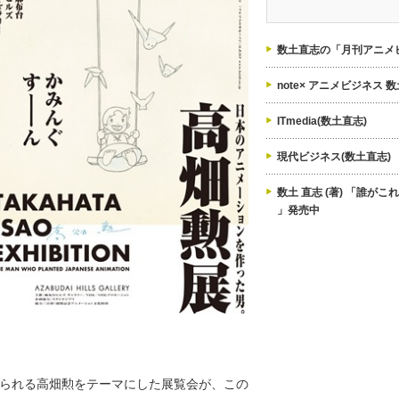
ゴ
リ
ー
数土直志の「月刊アニメビ
note× アニメビジネス 
ITmedia(数土直志)
現代ビジネス(数土直志)
数土 直志 (著) 「誰が
」発売中
られる高畑勲をテーマにした展覧会が、この