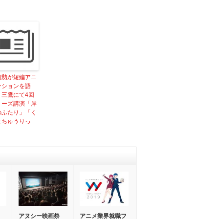
畑勲が短編アニ
ーションを語
 三鷹にて4回
リーズ講演「岸
のふたり」「く
とちゅうりっ
」
アヌシー映画祭
アニメ業界就職フ