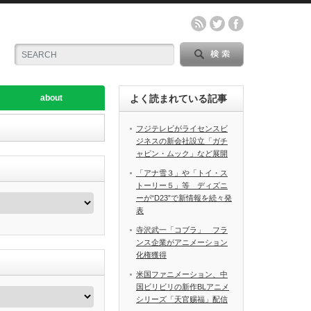
about
よく読まれている記事
フジテレビがライセンスビ
ジネスの新会社設立「ガチ
ャピン・ムック」など展開
「アナ雪３」や「トイ・ス
トーリー５」等 ディズニ
ーが“D23”で新情報を続々発
表
寺沢武一「コブラ」 フラ
ンス企業がアニメーション
化権獲得
米国ファニメーション、中
国ビリビリの新作BLアニメ
シリーズ「天官赐福」配信