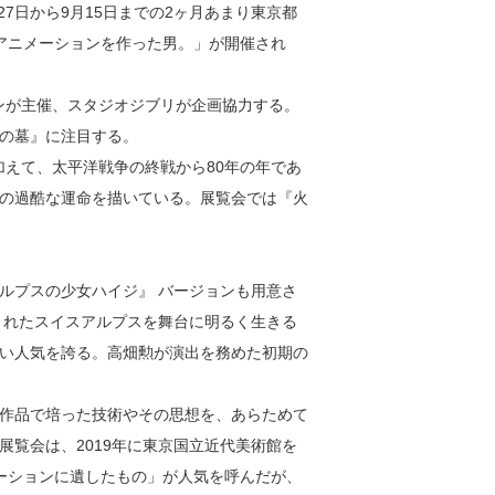
27日から9月15日までの2ヶ月あまり東京都
のアニメーションを作った男。」が開催され
ョンが主催、スタジオジブリが企画協力する。
の墓』に注目する。
加えて、太平洋戦争の終戦から80年の年であ
の過酷な運命を描いている。展覧会では『火
ルプスの少女ハイジ』 バージョンも用意さ
されたスイスアルプスを舞台に明るく生きる
い人気を誇る。高畑勲が演出を務めた初期の
作品で培った技術やその思想を、あらためて
覧会は、2019年に東京国立近代美術館を
メーションに遺したもの」が人気を呼んだが、