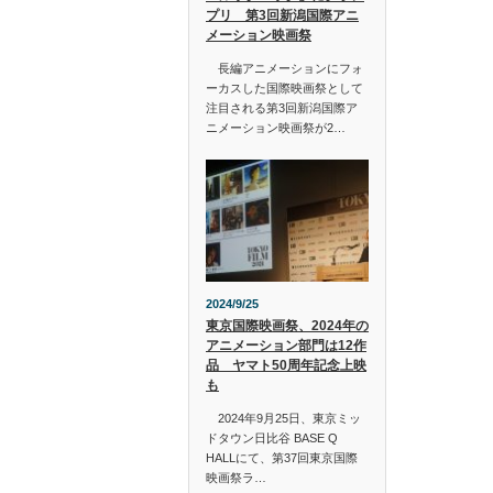
プリ 第3回新潟国際アニ
メーション映画祭
長編アニメーションにフォ
ーカスした国際映画祭として
注目される第3回新潟国際ア
ニメーション映画祭が2…
2024/9/25
東京国際映画祭、2024年の
アニメーション部門は12作
品 ヤマト50周年記念上映
も
2024年9月25日、東京ミッ
ドタウン日比谷 BASE Q
HALLにて、第37回東京国際
映画祭ラ…