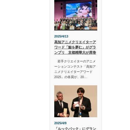
2025/4/13
高知アニメクリエイターア
ワード「鯨を夢む」がグラ
ンプリ 京都精華大が席巻
若手クリエイターのアニメ
ーションコンテスト「高知ア
ニメクリエイターアワード
2025」の各賞が、20…
2025/4/9
「ルックバック」にグラン