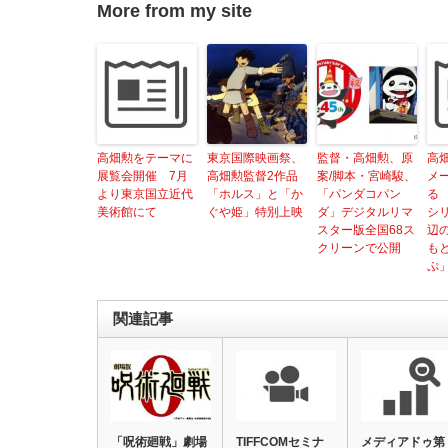
More from my site
高畑勲をテーマに
東京国際映画祭、
監督・高畑勲、原
高
展覧会開催 7月
高畑勲監督2作品
案/脚本・宮崎駿、
メ
より東京国立近代
「ホルス」と「か
「パンダコパン
る
美術館にて
ぐや姫」特別上映
ダ」デジタルリマ
シ
スター版全国68ス
辺
クリーンで公開
も
ぷ
関連記事
「呪術廻戦」劇場
TIFFCOMセミナ
メディアドゥ第