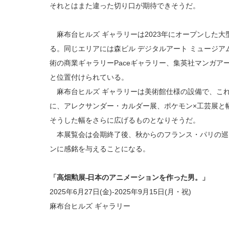
それとはまた違った切り口が期待できそうだ。
麻布台ヒルズ ギャラリーは2023年にオープンした
る。同じエリアには森ビル デジタルアート ミュージア
術の商業ギャラリーPaceギャラリー、集英社マンガア
と位置付けられている。
麻布台ヒルズ ギャラリーは美術館仕様の設備で、こ
に、アレクサンダー・カルダー展、ポケモン×工芸展と
そうした幅をさらに広げるものとなりそうだ。
本展覧会は会期終了後、秋からのフランス・パリの巡
ンに感銘を与えることになる。
「高畑勲展 ̶日本のアニメーションを作った男。」
2025年6月27日(金)-2025年9月15日(月・祝)
麻布台ヒルズ ギャラリー