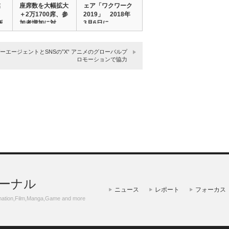
業
座席数を大幅拡大
ェア「ワクワーク
＋2万1700席、参
2019」 2018年
版
加者増加に対…
3月6日に…
ーエージェントとSNSの”X“ アニメのグローバルプ
ロモーションで協力
ーナル
ニュース
レポート
フォーカス
m,Manga,Game and more