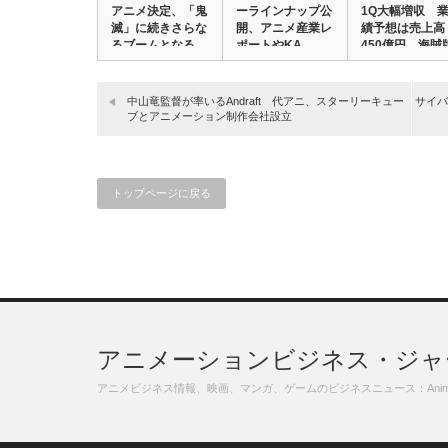
アニメ決定、「鬼
ーラインナップ公
1Q大幅増収 
滅」に続きさらな
開、アニメ産業レ
績予想は売上高
るブームとなる
ポートやKA…
450億円、海賊
か…
サ…
中山竜監督が率いるAndraft 代アニ、スターリーキュー
サイバ
ブとアニメーション制作会社設立
トップページに戻る
アニメーションビジネス・ジャ
アニメビジネス情報、映画、マンガ、ゲームのビジネスニュース：Animation,Fil