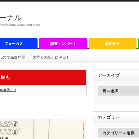
ーナル
anga,Game and more
フォーカス
調査・レポート
本の紹介
ルズで高畑勲展 「火垂るの墓」に注目も
アーカイブ
注目も
ア
ashi Sudo
ー
カ
イ
ブ
カテゴリー
カ
テ