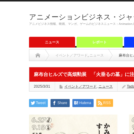
アニメーションビジネス・ジャ
アニメビジネス情報、映画、マンガ、ゲームのビジネスニュース：Animation,Film,M
ニュース
レポート
イベント／アワード
,
ニュース
麻布台ヒ
麻布台ヒルズで高畑勲展 「火垂るの墓」に
2025/3/31
イベント／アワード
,
ニュース
Tad
Tweet
Share
Hatena
RSS