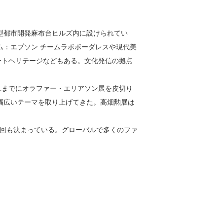
大型都市開発麻布台ヒルズ内に設けられてい
ム：エプソン チームラボボーダレスや現代美
ートヘリテージなどもある。文化発信の拠点
れまでにオラファー・エリアソン展を皮切り
幅広いテーマを取り上げてきた。高畑勲展は
回も決まっている。グローバルで多くのファ