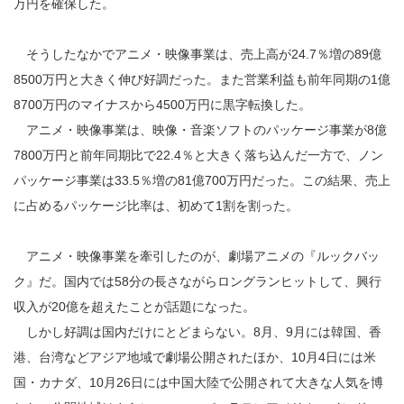
万円を確保した。
そうしたなかでアニメ・映像事業は、売上高が24.7％増の89億
8500万円と大きく伸び好調だった。また営業利益も前年同期の1億
8700万円のマイナスから4500万円に黒字転換した。
アニメ・映像事業は、映像・音楽ソフトのパッケージ事業が8億
7800万円と前年同期比で22.4％と大きく落ち込んだ一方で、ノン
パッケージ事業は33.5％増の81億700万円だった。この結果、売上
に占めるパッケージ比率は、初めて1割を割った。
アニメ・映像事業を牽引したのが、劇場アニメの『ルックバッ
ク』だ。国内では58分の長さながらロングランヒットして、興行
収入が20億を超えたことが話題になった。
しかし好調は国内だけにとどまらない。8月、9月には韓国、香
港、台湾などアジア地域で劇場公開されたほか、10月4日には米
国・カナダ、10月26日には中国大陸で公開されて大きな人気を博