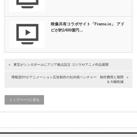
映像共有コラボサイト「Frame.io」 アド
ビが約1400億円…
東宝がシンガポールにアジア拠点設立 ゴジラやアニメ作品展開
博報堂DYがアニメーション広告制作の社内発ベンチャー 制作費用と期間
を大幅削減
トップページに戻る