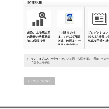
関連記事
創通、上場廃止前
「小説 君の名
プロダクション
の最後の決算発表
は。」が100万部
I.G USA社長に
第1Q増収増益
突破、映画より一
島真樹子氏が就
足早く大台乗せ
サンリオ第1Q、米中ライセンス好調で大幅増収益 業績
セガサ
予想を上方修正
トップページに戻る