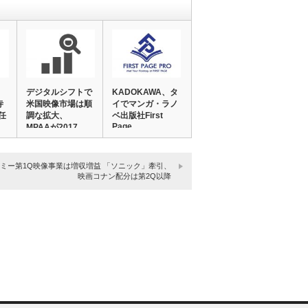
デジタルシフトで
KADOKAWA、タ
寺
米国映像市場は順
イでマンガ・ラノ
任
調な拡大、
ベ出版社First
Page…
MPAAが2017
年…
ミー第1Q映像事業は増収増益 「ソニック」牽引、
映画コナン配分は第2Q以降