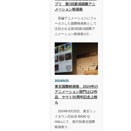
プリ 第3回新潟国際アニ
メーション映画祭
長編アニメーションにフォ
ーカスした国際映画祭として
注目される第3回新潟国際ア
ニメーション映画祭が2…
2024/9/25
東京国際映画祭、2024年の
アニメーション部門は12作
品 ヤマト50周年記念上映
も
2024年9月25日、東京ミッ
ドタウン日比谷 BASE Q
HALLにて、第37回東京国際
映画祭ラ…