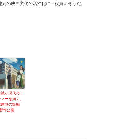
地元の映画文化の活性化に一役買いそうだ。
海誠が現代のミ
ンマーを描く、
成建設の短編
M新作公開