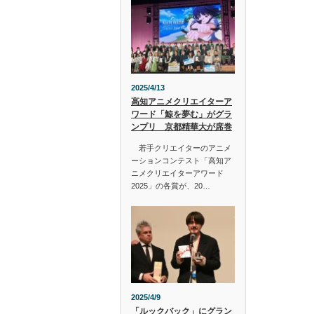
2025/4/13
高知アニメクリエイターア
ワード「鯨を夢む」がグラ
ンプリ 京都精華大が席巻
若手クリエイターのアニメ
ーションコンテスト「高知ア
ニメクリエイターアワード
2025」の各賞が、20…
2025/4/9
「ルックバック」にグラン