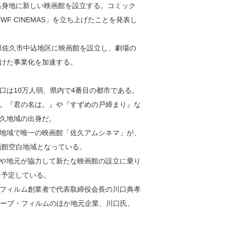
出身地に新しい映画館を設立する。コミック
WF CINEMAS」を立ち上げたことを発表し
長野県佐久市中込地区に映画館を設立し、劇場の
けた事業化を加速する。
は10万人弱、県内で4番目の都市である。
。『君の名は。』や『すずめの戸締まり』な
久地域の出身だ。
地域で唯一の映画館「佐久アムシネマ」が、
画館空白地域となっている。
や地元が協力して新たな映画館の設立に乗り
を予定している。
フィルム創業者で代表取締役会長の川口典孝
ウェーブ・フィルムのほか地元企業、川口氏、