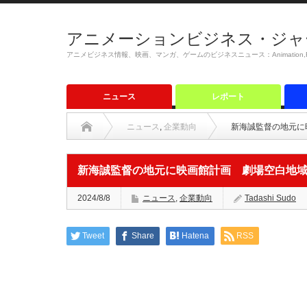
アニメーションビジネス・ジャ
アニメビジネス情報、映画、マンガ、ゲームのビジネスニュース：Animation,Film,M
ニュース
レポート
ニュース
,
企業動向
新海誠監督の地元に
新海誠監督の地元に映画館計画 劇場空白地域
2024/8/8
ニュース
,
企業動向
Tadashi Sudo
Tweet
Share
Hatena
RSS