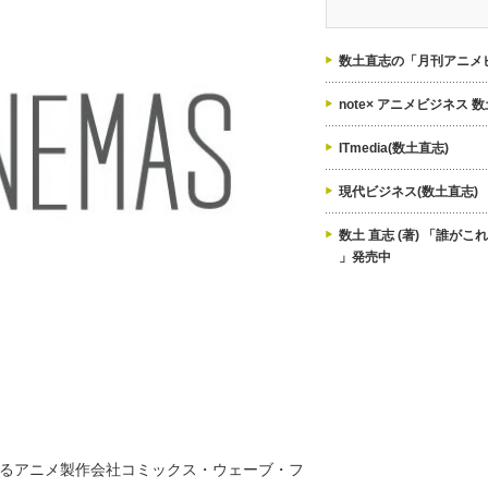
ゴ
リ
ー
数土直志の「月刊アニメビ
note× アニメビジネス 
ITmedia(数土直志)
現代ビジネス(数土直志)
数土 直志 (著) 「誰が
」発売中
るアニメ製作会社コミックス・ウェーブ・フ