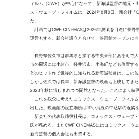
ィルム（CWF）が中心になって、新海誠監督の地元・
ス・ウェーブ・フィルムは、2024年8月8日、新会社「C
た。
計画ではCWF CINEMASは2026年夏頃を目途に
運営もする。新会社設立と合せて、映画館オープンに向
長野県佐久市は群馬県と接する中央東部にある町で人口
市の周辺には小諸市、軽井沢市、小海町なども位置する
どのヒット作で世界的に知られる新海誠監督は、この佐
しかし佐久では長年、新海誠監督の映画も上映してきた
2023年秋に惜しまれつつ閉館となった。これにより映
これを残念に考えたコミックス・ウェーブ・フィルム
出した。映画館の設立場所はJR小海線の中込駅の近隣
新会社の代表取締役社長は、コミックス・ウェーブ・
氏が務める。またCWF CINEMASにはコミックス・
新海監督の個人会社も出資する。