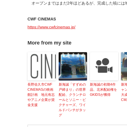
オープンまではまだ2年ほどあるが、完成した暁には
CWF CINEMAS
https://www.cwfcinemas.jp/
More from my site
長野佐久市CWF
新海誠「すずめの
新海誠の初期4作
新
CINEMASの映画
戸締まり」の世界
品、北米配給権を
ャ
館計画 地元有志
配給、クランチロ
GKIDSが獲得
大
やアニメ企業が資
ールとソニー・ピ
C
金支援
クチャーズ、ワイ
ルドバンチがタッ
グ