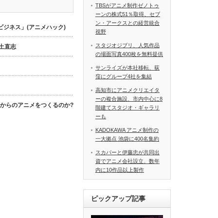
TBSがアニメ制作ゼノトゥ
ーンの株式51％取得、セブ
ン・アークスとの経営統合
ジネス」(アニメハック)
視野
スタジオジブリ、人気作品
数土直志
の場面写真400枚を無料提供
サンライズが本社移転、荻
窪にグループ4社を集結
高知市にアニメクリエイタ
ーの複合施設、市内中心に8
これからのアニメをつくるのか?
階建てスタジオ・ギャラリ
ーも
KADOKAWA アニメ制作の
一大拠点 池袋に400名集約
スカパーと伊藤忠が共同出
資でアニメ会社設立、数年
内に10作品以上製作
ピックアップ記事