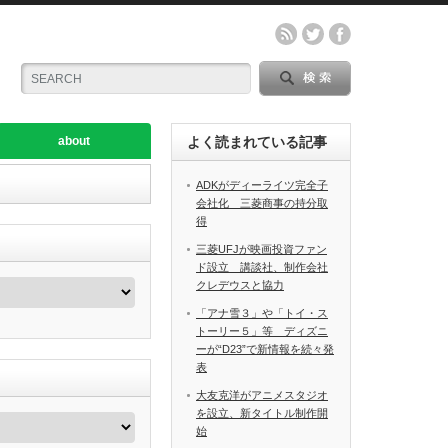
about
よく読まれている記事
ADKがディーライツ完全子
会社化 三菱商事の持分取
得
三菱UFJが映画投資ファン
ド設立 講談社、制作会社
クレデウスと協力
「アナ雪３」や「トイ・ス
トーリー５」等 ディズニ
ーが“D23”で新情報を続々発
表
大友克洋がアニメスタジオ
を設立、新タイトル制作開
始