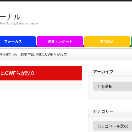
ーナル
anga,Game and more
フォーカス
調査・レポート
本の紹介
映画館計画 劇場空白地域にCWFらが設立
アーカイブ
にCWFらが設立
ア
ー
カ
イ
ブ
カテゴリー
カ
テ