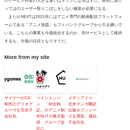
のサービス料金の大きな違いはネックになるはずだ。統合にあた
ってはのユーザー取りこぼしをしない施策が必要になる。
またU-NEXTは2021年にはアニメ専門の動画配信プラットフォ
ームである「アニメ放題」もフトバンクグループから引き継いで
いる。こちらの事業も今後統合するのか、別サービスとして維持
するも、今後の注目となりそうだ。
More from my site
サイゲーがCG
ツインエンジ
メディアドゥ
制作のグリオグ
ン 「幼女戦
北米マンガ翻訳
ルーヴを完全子
記」のアニメ制
出版セブンシー
会社化
作NUTの株式取
ズを買収、連結
得 グループ会
子会社化
社に