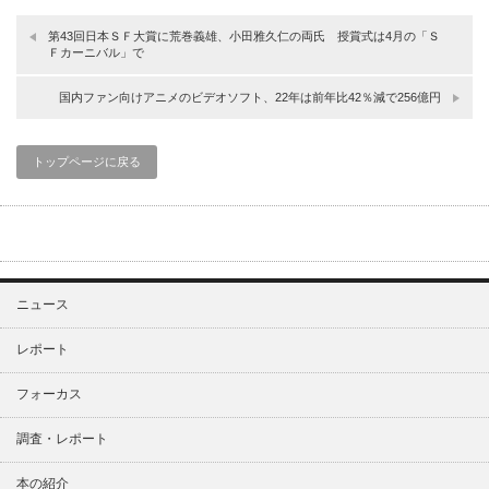
第43回日本ＳＦ大賞に荒巻義雄、小田雅久仁の両氏 授賞式は4月の「Ｓ
Ｆカーニバル」で
国内ファン向けアニメのビデオソフト、22年は前年比42％減で256億円
トップページに戻る
ニュース
レポート
フォーカス
調査・レポート
本の紹介