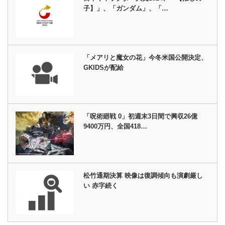
子】」、「ガンダム」、「…
「メアリと魔女の花」今冬米国公開決定、
GKIDSが配給
「呪術廻戦 0」初週末3日間で興収26億
9400万円、全国418…
松竹通期決算 映像は復調傾向も演劇厳し
い 赤字続く