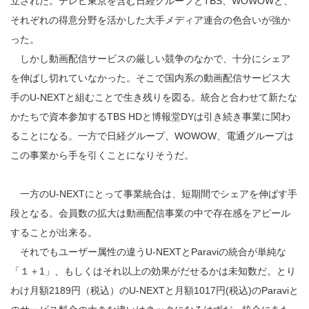
立された。テレビ東京を含む日経グループとTBS、WOWOWと、
それぞれの得意分野を活かした大手メディア連合の色合いが強か
った。
しかし動画配信サービスの厳しい競争のなかで、十分にシェア
を伸ばし切れていなかった。そこで国内系の動画配信サービス大
手のU-NEXTと組むことで生き残りを図る。統合と合わせて新たな
かたちで資本参加するTBS HDと博報堂DYは引き続き事業に関わ
ることになる。一方で日経グループ、WOWOW、電通グループは
この事業から手を引くことになりそうだ。
一方のU-NEXTにとって事業統合は、短期間でシェアを伸ばす手
段となる。会員数の拡大は動画配信事業の中で存在感をアピール
することが出来る。
それでもユーザー属性の違うU-NEXTとParaviの統合が単純な
「１＋1」、もしくはそれ以上の効果がだせるかは未知数だ。とり
わけ月額2189円（税込）のU-NEXTと月額1017円(税込)のParaviと