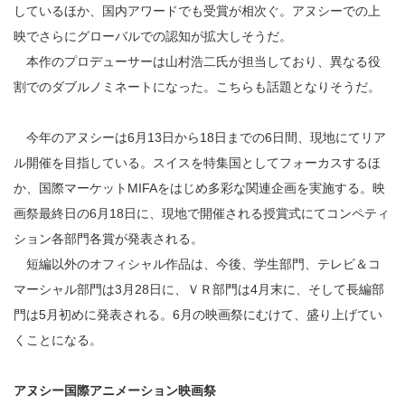
しているほか、国内アワードでも受賞が相次ぐ。アヌシーでの上
映でさらにグローバルでの認知が拡大しそうだ。
本作のプロデューサーは山村浩二氏が担当しており、異なる役
割でのダブルノミネートになった。こちらも話題となりそうだ。
今年のアヌシーは6月13日から18日までの6日間、現地にてリア
ル開催を目指している。スイスを特集国としてフォーカスするほ
か、国際マーケットMIFAをはじめ多彩な関連企画を実施する。映
画祭最終日の6月18日に、現地で開催される授賞式にてコンペティ
ション各部門各賞が発表される。
短編以外のオフィシャル作品は、今後、学生部門、テレビ＆コ
マーシャル部門は3月28日に、ＶＲ部門は4月末に、そして長編部
門は5月初めに発表される。6月の映画祭にむけて、盛り上げてい
くことになる。
アヌシー国際アニメーション映画祭