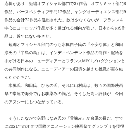
応募があり、短編オフィシャル部門で37作品、オフリミット部門8
作品、パースペクティブ部門17作品、ヤングオーディエンス部門9
作品の合計72作品を選出された。数は少なくないが、フランスを
中心にヨーロッパ作品が多く選ばれる傾向が強い。日本からの5作
品は、近年にない多さだ。
短編オフィシャル部門のうち水尻自子氏の『不安な体』と和田
淳氏の『半島の鳥』は、インディペンデント作品の制作・配給を
手がける日本のニューディアーとフランスMIYUプロダクションと
の共同制作になる。ニューディアーの国境を越えた挑戦が実を結
んだかたちだ。
水尻氏、和田氏、ひらの氏、それに山村氏は、数々の国際映画
祭の常連で海外ではお馴染みの顔だ。そうした高い評価が、今回
のアヌシーにもつながっている。
そうしたなかで矢野ほなみ氏の『骨噛み』が台風の目だ。すで
に2021年のオタワ国際アニメーション映画祭でグランプリを獲得