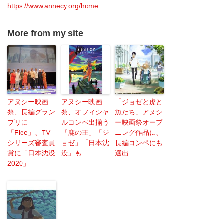
https://www.annecy.org/home
More from my site
アヌシー映画
アヌシー映画
「ジョゼと虎と
祭、長編グラン
祭、オフィシャ
魚たち」アヌシ
プリに
ルコンペ出揃う
ー映画祭オープ
「Flee」、TV
「鹿の王」「ジ
ニング作品に、
シリーズ審査員
ョゼ」「日本沈
長編コンペにも
賞に「日本沈没
没」も
選出
2020」