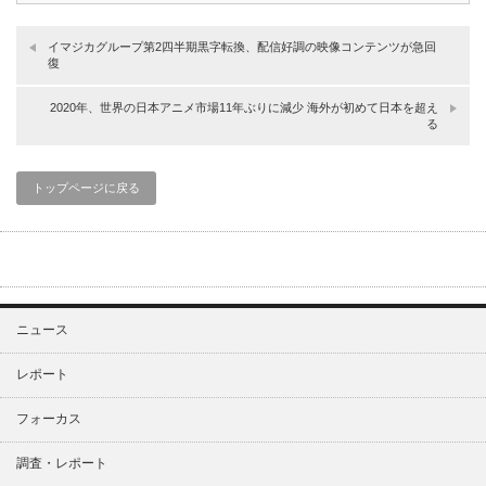
イマジカグループ第2四半期黒字転換、配信好調の映像コンテンツが急回
復
2020年、世界の日本アニメ市場11年ぶりに減少 海外が初めて日本を超え
る
トップページに戻る
ニュース
レポート
フォーカス
調査・レポート