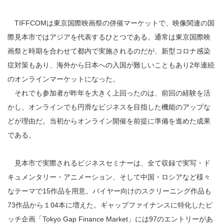
TIFFCOMは東京国際映画祭の併催マーケットで、映像関連の国
際見本市ではアジアを代表するひとつである。通常は東京国際映
画祭と時期を合わせて都内で実施されるのだが、新型コロナ感染
症対策もあり、海外から日本への入国が難しいこともあり2年連続
のオンラインマーケットになった。
それでも参加者が昨年を大きく上回ったのは、前回の経験を活
かし、オンラインでも円滑なビジネスを目指した機能のアップな
どが理由だ。当初からオンライン開催を前提に準備を進めた成果
である。
見本市で実際されるビジネスセミナーは、全て収録で実写・ド
キュメンタリー・アニメーション、そして中国・ロシアなど様々
なテーマで15作品を用意。バイヤー向けのスクリーニング作品も
73作品から１04本に増えた。ギャップファイナンスに特化したピ
ッチ企画「Tokyo Gap Finance Market」には97のエントリーがあ