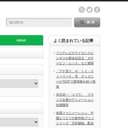
about
よく読まれている記事
フジテレビがライセンスビ
ジネスの新会社設立「ガチ
ャピン・ムック」など展開
「アナ雪３」や「トイ・ス
トーリー５」等 ディズニ
ーが“D23”で新情報を続々発
表
寺沢武一「コブラ」 フラ
ンス企業がアニメーション
化権獲得
米国ファニメーション、中
国ビリビリの新作BLアニメ
シリーズ「天官赐福」配信