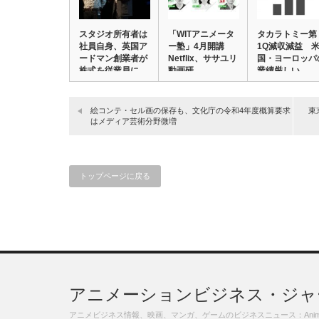
スタジオ所有者は
「WITアニメータ
タカラトミー第
社員自身、英国ア
ー塾」4月開講
1Q減収減益 
ードマン創業者が
Netflix、ササユリ
国・ヨーロッパ
株式を従業員に
動画研…
業績厳しい
移…
絵コンテ・セル画の保存も、文化庁の令和4年度概算要求
東
はメディア芸術分野微増
トップページに戻る
アニメーションビジネス・ジャ
アニメビジネス情報、映画、マンガ、ゲームのビジネスニュース：Animation,Fil