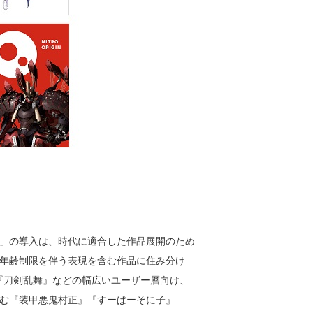
」の導入は、時代に適合した作品展開のため
年齢制限を伴う表現を含む作品に住み分け
sy』や『刀剣乱舞』などの幅広いユーザー層向け、
む『装甲悪鬼村正』『すーぱーそに子』