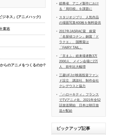
総務省、アニメ製作におけ
る「局印税」を課題に
ジネス」(アニメハック)
スタジオジブリ、人気作品
の場面写真400枚を無料提供
数土直志
2017年JASRAC賞 銀賞
「名探偵コナン」銅賞「ド
ラクエ」、国際賞は
「FAIRY TAIL」
「京まふ」総来場者数3万
2000人、メイン会場に2万
これからのアニメをつくるのか?
人 前年比大幅増
三菱UFJが映画投資ファン
ド設立 講談社、制作会社
クレデウスと協力
「ハローキティ」フランス
でTVアニメ化、2021年全52
話放送開始 日本は朝日放
送が配給
ピックアップ記事