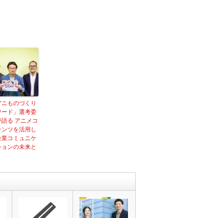
アニものづくり
ワード」選考委
が語る アニメコ
テンツを活用し
企業コミュニケ
ションの未来と
？