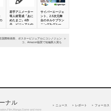
若手アニメーター
サイバーエージェ
米
等人材育成「あに
ント、2.5次元舞
の
めたまご」4作
台のネルケプラン
品 ビジュアルや
ニングをグルー…
ス…
京国際映画祭、ポスタービジュアルにコシノジュン
コ、Amazon協賛で短編新人賞も
ーナル
ニュース
レポート
フォーカス
m,Manga,Game and more