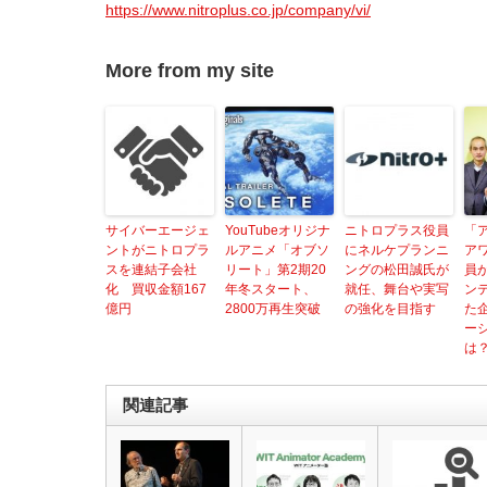
https://www.nitroplus.co.jp/company/vi/
More from my site
サイバーエージェ
YouTubeオリジナ
ニトロプラス役員
「
ントがニトロプラ
ルアニメ「オブソ
にネルケプランニ
ア
スを連結子会社
リート」第2期20
ングの松田誠氏が
員
化 買収金額167
年冬スタート、
就任、舞台や実写
ン
億円
2800万再生突破
の強化を目指す
た
ー
は
関連記事