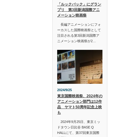
「ルックバック」にグラン
プリ 第3回新潟国際アニ
メーション映画祭
長編アニメーションにフォ
ーカスした国際映画祭として
注目される第3回新潟国際ア
ニメーション映画祭が2…
2024/9/25
東京国際映画祭、2024年の
アニメーション部門は12作
品 ヤマト50周年記念上映
も
2024年9月25日、東京ミッ
ドタウン日比谷 BASE Q
HALLにて、第37回東京国際