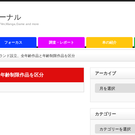
ーナル
anga,Game and more
フォーカス
調査・レポート
本の紹介
ランド設立、全年齢作品と年齢制限作品を区分
アーカイブ
と年齢制限作品を区分
ア
ー
カ
イ
ブ
カテゴリー
カ
テ