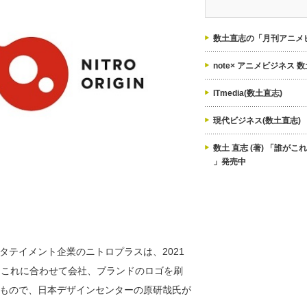
ゴ
リ
ー
数土直志の「月刊アニメビ
note× アニメビジネス 
ITmedia(数土直志)
現代ビジネス(数土直志)
数土 直志 (著) 「誰が
」発売中
テイメント企業のニトロプラスは、2021
。これに合わせて会社、ブランドのロゴを刷
もので、日本デザインセンターの原研哉氏が