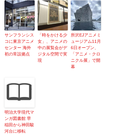
サンフランシス
「時をかける少
所沢EJアニメミ
コに東京アニメ
女」、アニメの
ュージアム11月
センター 海外
中の展覧会がデ
6日オープン、
初の常設拠点
ジタル空間で実
「アニメ・クロ
現
ニクル展」で開
幕
明治大学現代マ
ンガ図書館 早
稲田から神田駿
河台に移転