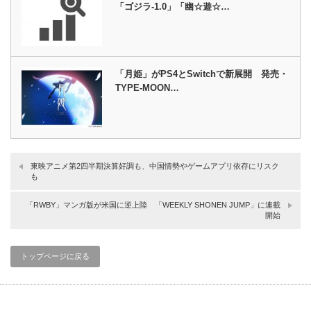
「ゴジラ-1.0」「幽☆遊☆…
「月姫」がPS4とSwitchで新展開 発売・
TYPE-MOON…
東映アニメ第2四半期決算好調も、中国情勢やゲームアプリ依存にリスク
も
「RWBY」マンガ版が米国に逆上陸 「WEEKLY SHONEN JUMP」に連載
開始
トップページに戻る