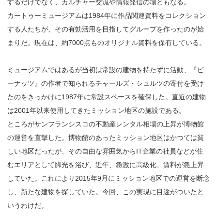
するだけでなく、カルチャー交流や情報発信の場ともなる。
カートゥーミュージアムは1984年に作品関連資料をコレクション
する人たちが、その有効活用を目指してグループを作ったのが始
まりだ。現在は、約7000点ものオリジナル資料を保有している。
ミュージアムではあるが当初は常設の建物を持たずに活動、『ピ
ーナッツ』の作者で知られるチャールズ・シュルツの寄付を受け
たのをきっかけに1987年に常設スペースを確保した。直近の建物
は2001年以来使用してきたミッション地区の施設である。
ところがサンフランシスコの不動産レンタル相場の上昇が博物館
の運営を直撃した。博物館のあったミッション地区はかつては貧
しい地区だったが、その自由な雰囲気からIT企業の社員などが住
むエリアとして脚光を浴び、近年、急激に高級化、賃料が急上昇
していた。これにより2015年9月にミッション地区での運営を断念
し、新たな建物を探していた。今回、この実現に目途がついたと
いうわけだ。