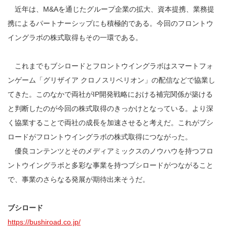
近年は、M&Aを通じたグループ企業の拡大、資本提携、業務提
携によるパートナーシップにも積極的である。今回のフロントウ
イングラボの株式取得もその一環である。
これまでもブシロードとフロントウイングラボはスマートフォ
ンゲーム「グリザイア クロノスリベリオン」の配信などで協業し
てきた。このなかで両社がIP開発戦略における補完関係が築ける
と判断したのが今回の株式取得のきっかけとなっている。より深
く協業することで両社の成長を加速させると考えだ。これがブシ
ロードがフロントウイングラボの株式取得につながった。
優良コンテンツとそのメディアミックスのノウハウを持つフロ
ントウイングラボと多彩な事業を持つブシロードがつながること
で、事業のさらなる発展が期待出来そうだ。
ブシロード
https://bushiroad.co.jp/