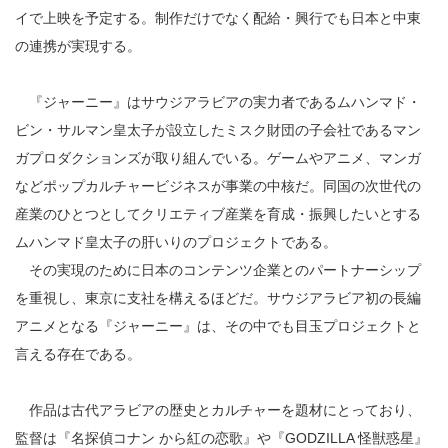
イで上映を予定する。制作だけでなく配給・興行でも日本と中東
の連携が実現する。
『ジャーニー』はサウジアラビアの実力者であるムハンマド・
ビン・サルマン皇太子が設立したミスク財団の子会社であるマン
ガプロダクションズが取り組んでいる。ゲームやアニメ、マンガ
などポップカルチャービジネスが事業の中核だ。同国の次世代の
産業のひとつとしてクリエティブ産業を育成・振興したいとする
ムハンマド皇太子の肝いりのプロジェクトである。
その実現のために日本のコンテンツ企業とのパートナーシップ
を重視し、東京に支社を構えるほどだ。サウジアラビア初の長編
アニメとなる『ジャーニー』は、その中でも目玉プロジェクトと
言える存在である。
作品は古代アラビアの歴史とカルチャーを題材にとっており、
監督は『名探偵コナン から紅の恋歌』や『GODZILLA 怪獣惑星』