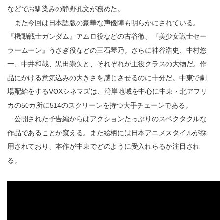
などでお馴染みの静野孔文が務めた。
また今回は日本語版の豪華な声優陣も明らかにされている。
『機動戦士ガンダム』アムロ役などの古谷徹、『美少女戦士セー
ラームーン』うさぎ役などの三石琴乃。さらに神谷浩史、中村悠
一、中井和哉、黒田崇矢と、それぞれが主役クラスの大物だ。作
品にかける意気込みの大きさを感じさせるのに十分だ。中東で劇
場配給をするVOXシネマズは、湾岸地域を中心に中東・北アフリ
カの50カ所に514のスクリーンを持つ大手チェーンである。
公開された予告編からはアクションたっぷりのスペクタクルな
作品であることが窺える。また絵柄には日本アニメスタイルが採
用されており、本作が中東でどのように受入れらるか注目され
る。