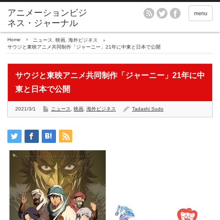
アニメーションビジ
menu
ネス・ジャーナル
Home
ニュース
,
映画
,
海外ビジネス
サウジと東映アニメ共同制作「ジャーニー」21年に中東と日本で公開
サウジと東映アニメ共同制作「ジャーニー」21年に中
東と日本で公開
2021/3/1
ニュース
,
映画
,
海外ビジネス
Tadashi Sudo