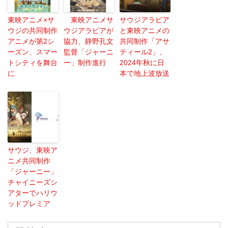
東映アニメ×サ
東映アニメサ
サウジアラビア
ウジの共同制作
ウジアラビアが
と東映アニメの
アニメが第2シ
協力、静野孔文
共同制作「アサ
ーズン、スマー
監督「ジャーニ
ティール2」、
トシティを舞台
ー」制作進行
2024年秋に日
に
本で地上波放送
サウジ、東映ア
ニメ共同制作
「ジャーニー」
チャイニーズシ
アターでハリウ
ッドプレミア