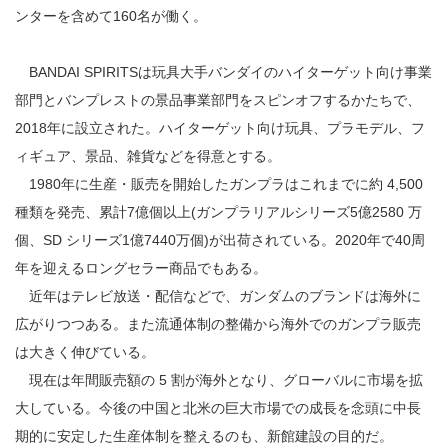
ンターを含めて160名が働く。
BANDAI SPIRITSは玩具大手バンダイのハイターゲット向け事業
部門とバンプレストの景品事業部門をスピンオフするかたちで、
2018年に設立された。ハイターゲット向け玩具、プラモデル、フ
ィギュア、景品、雑貨などを得意とする。
1980年に生産・販売を開始したガンプラはこれまでに約 4,500
種類を発売、累計7億個以上(ガンプラリアルシリーズ5億2580 万
個、SD シリーズ1億7440万個)が出荷されている。2020年で40周
年を迎えるロングセラー商品でもある。
近年はテレビ放送・配信などで、ガンダムのブランドは海外に
広がりつつある。また流通体制の整備から海外でのガンプラ販売
は大きく伸びている。
現在は年間販売額の 5 割が海外となり、グローバルに市場を拡
大している。今後の中国と北米の巨大市場での成長を念頭に中長
期的に安定した生産体制を整えるのも、新館建設の目的だ。