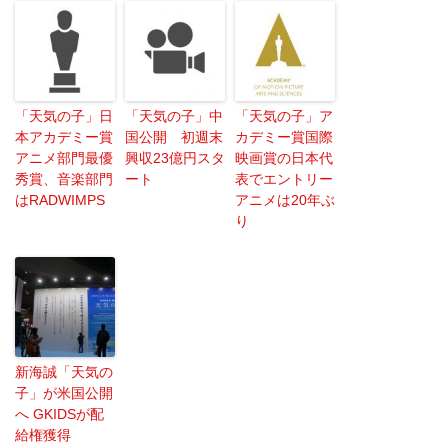
「天気の子」日
「天気の子」中
「天気の子」ア
本アカデミー賞
国公開 初週末
カデミー賞国際
アニメ部門最優
興収23億円スタ
映画賞の日本代
秀賞、音楽部門
ート
表でエントリー
はRADWIMPS
アニメは20年ぶ
り
新海誠「天気の
子」が米国公開
へ GKIDSが配
給権獲得