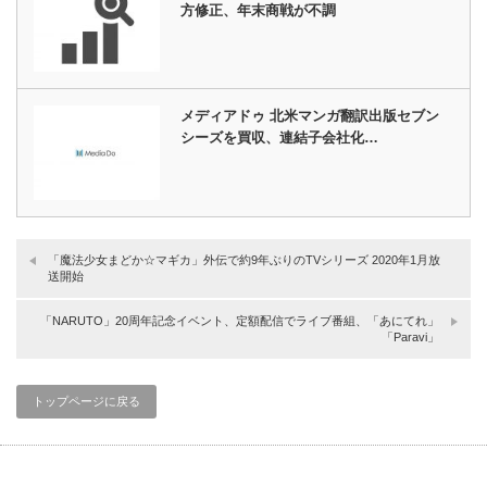
方修正、年末商戦が不調
メディアドゥ 北米マンガ翻訳出版セブン
シーズを買収、連結子会社化…
「魔法少女まどか☆マギカ」外伝で約9年ぶりのTVシリーズ 2020年1月放
送開始
「NARUTO」20周年記念イベント、定額配信でライブ番組、「あにてれ」
「Paravi」
トップページに戻る