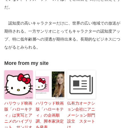
だ。
認知度の高いキャラクターだけに、世界の広い地域での放送が
期待される。一方サンリオにとってもキャラクターの認知度アッ
プ、特に低年齢層への浸透が期待出来る。長期的なビジネスにつ
ながるとみられる。
More from my site
ハリウッド映画
ハリウッド映画
仏有力オークシ
版「ハローキテ
版「ハローキテ
ョン会社にアニ
ィ」は実写とア
ィ」の企画順
メーション部門
ニメのハイブリ
調、脚本家決定
設立 スタート
ット、サンリオ
を発表
は