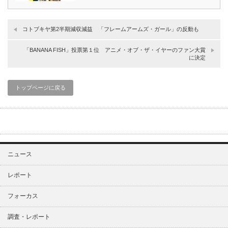
コトブキヤ第2半期減収減益 「フレームアームズ・ガール」の反動も
「BANANA FISH」投票第１位 アニメ・オブ・ザ・イヤーのファン大賞
に決定
トップページに戻る
ニュース
レポート
フォーカス
調査・レポート