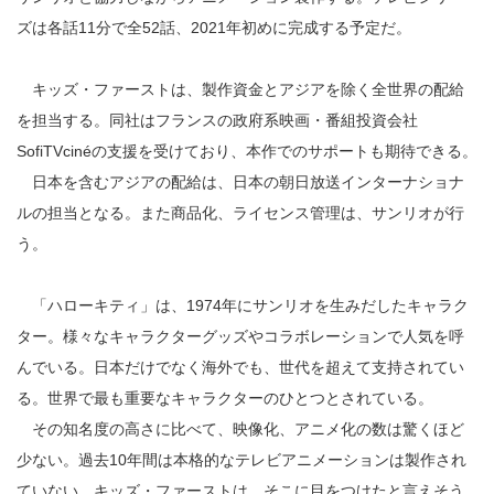
ズは各話11分で全52話、2021年初めに完成する予定だ。
キッズ・ファーストは、製作資金とアジアを除く全世界の配給
を担当する。同社はフランスの政府系映画・番組投資会社
SofiTVcinéの支援を受けており、本作でのサポートも期待できる。
日本を含むアジアの配給は、日本の朝日放送インターナショナ
ルの担当となる。また商品化、ライセンス管理は、サンリオが行
う。
「ハローキティ」は、1974年にサンリオを生みだしたキャラク
ター。様々なキャラクターグッズやコラボレーションで人気を呼
んでいる。日本だけでなく海外でも、世代を超えて支持されてい
る。世界で最も重要なキャラクターのひとつとされている。
その知名度の高さに比べて、映像化、アニメ化の数は驚くほど
少ない。過去10年間は本格的なテレビアニメーションは製作され
ていない。キッズ・ファーストは、そこに目をつけたと言えそう