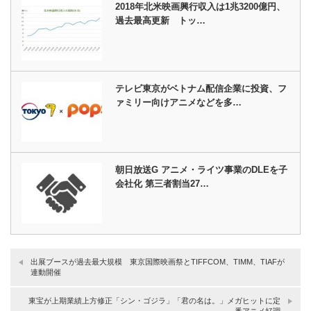
2018年北米映画興行収入は1兆3200億円、
過去最高更新 トッ…
テレビ東京がベトナム配信企業に投資、フ
ァミリー向けアニメなどを多…
朝日放送G アニメ・ライツ事業のDLEを子
会社化 第三者割当27…
出展ブースが過去最大規模 東京国際映画祭とTIFFCOM、TIMM、TIAFが
連動開催
東宝が上期業績上方修正「シン・ゴジラ」「君の名は。」メガヒットに定
番アニメ好調