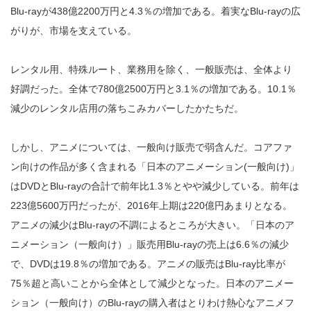
Blu‐rayが438億2200万円と4.3％の増加である。着実なBlu-rayの広
がりが、市場を支えている。
レンタル用、特殊ルート、業務用を除く、一般販売は、全体より
好調だった。全体で780億2500万円と3.1％の増加である。10.1％
減少のレンタル店用の落ちこみカバーしたかたちだ。
しかし、アニメについては、一般向け販売で弱含んだ。コアファ
ン向けの作品が多く含まれる「日本のアニメーション(一般向け)」
はDVDとBlu‐rayの合計で前年比1.3％とやや減少している。前年は
223億5600万円だったが、2016年上期は220億円あまりとなる。
アニメの減少はBlu‐rayの不調によるところが大きい。「日本のア
ニメーション（一般向け）」販売用Blu‐rayの売上は6.6％の減少
で、DVDは19.8％の増加である。アニメの販売はBlu‐ray比率が
75％超と高いことから全体として減少となった。日本のアニメー
ション（一般向け）のBlu‐rayの購入者はとりわけ熱心なアニメフ