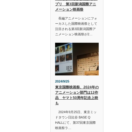
プリ 第3回新潟国際アニ
メーション映画祭
長編アニメーションにフォ
ーカスした国際映画祭として
注目される第3回新潟国際ア
ニメーション映画祭が2…
2024/9/25
東京国際映画祭、2024年の
アニメーション部門は12作
品 ヤマト50周年記念上映
も
2024年9月25日、東京ミッ
ドタウン日比谷 BASE Q
HALLにて、第37回東京国際
映画祭ラ…