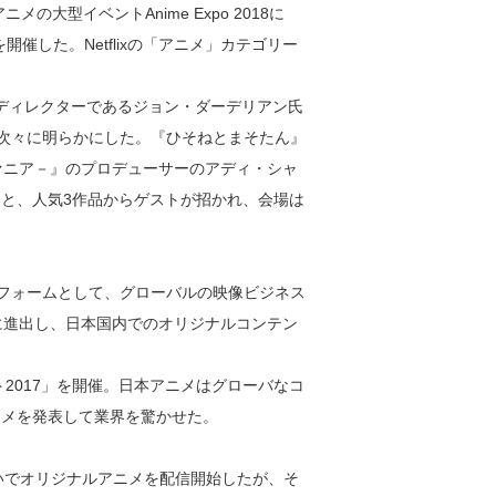
大型イベントAnime Expo 2018に
ントを開催した。Netflixの「アニメ」カテゴリー
ディレクターであるジョン・ダーデリアン氏
プを次々に明らかにした。『ひそねとまそたん』
ァニア－』のプロデューサーのアディ・シャ
ス監督と、人気3作品からゲストが招かれ、会場は
ットフォームとして、グローバルの映像ビジネス
に進出し、日本国内でのオリジナルコンテン
レート2017」を開催。日本アニメはグローバなコ
ニメを発表して業界を驚かせた。
相次いでオリジナルアニメを配信開始したが、そ