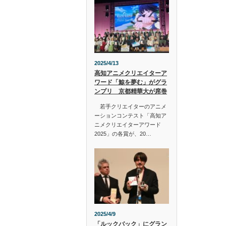
2025/4/13
高知アニメクリエイターア
ワード「鯨を夢む」がグラ
ンプリ 京都精華大が席巻
若手クリエイターのアニメ
ーションコンテスト「高知ア
ニメクリエイターアワード
2025」の各賞が、20…
2025/4/9
「ルックバック」にグラン