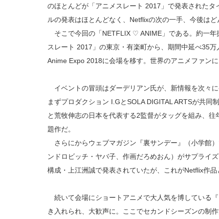
のほとんどが「アニメスレート 2017」で発表された
ルの発表はほとんどなく、Netflixの次の一手、今後
そこで今回の「NETFLIX ♡ ANIME」である。約
スレート 2017」の東京・有楽町から、期間中延べ35
Anime Expo 2018に会場を移す。世界のアニメフ
イベントの冒頭はダーデリアン氏が、新情報を次々に
まずプロダクション I.GとSOLA DIGITAL ARTSが
と荒牧伸志の日本を代表する2監督がタッグを組み、往
題作だ。
さらにからウェブマガジン『裏サンデー』（小学館）
ンドロビッチ・ヤバ子、作画だろめおん）がサプライズ
構成・上江洲誠で発表されていたが、これがNetflix
続いて会場にショートアニメで大人気を博している『
き入れられ、大歓声に。ここでセカンドシーズンの制作決