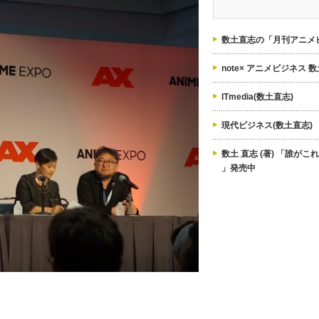
ゴ
リ
ー
数土直志の「月刊アニメビ
note× アニメビジネス 
ITmedia(数土直志)
現代ビジネス(数土直志)
数土 直志 (著) 「誰が
」発売中