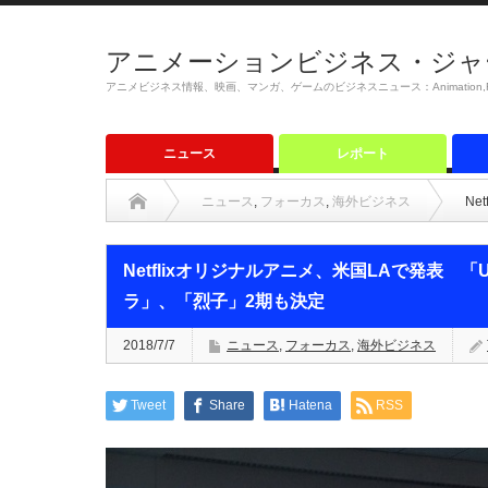
アニメーションビジネス・ジャ
アニメビジネス情報、映画、マンガ、ゲームのビジネスニュース：Animation,Film,M
ニュース
レポート
ニュース
,
フォーカス
,
海外ビジネス
Ne
Netflixオリジナルアニメ、米国LAで発表 「
ラ」、「烈子」2期も決定
2018/7/7
ニュース
,
フォーカス
,
海外ビジネス
Tweet
Share
Hatena
RSS