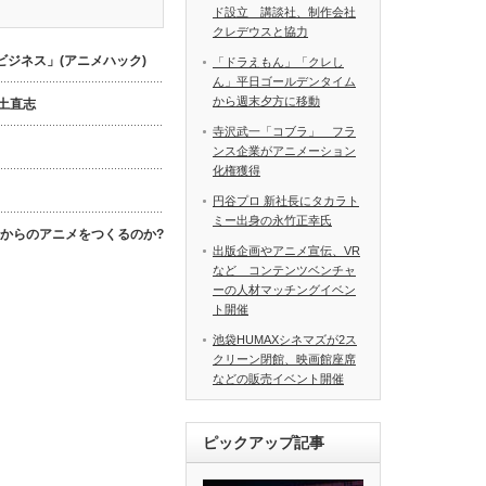
ド設立 講談社、制作会社
クレデウスと協力
ジネス」(アニメハック)
「ドラえもん」「クレし
ん」平日ゴールデンタイム
から週末夕方に移動
数土直志
寺沢武一「コブラ」 フラ
ンス企業がアニメーション
化権獲得
円谷プロ 新社長にタカラト
ミー出身の永竹正幸氏
これからのアニメをつくるのか?
出版企画やアニメ宣伝、VR
など コンテンツベンチャ
ーの人材マッチングイベン
ト開催
池袋HUMAXシネマズが2ス
クリーン閉館、映画館座席
などの販売イベント開催
ピックアップ記事