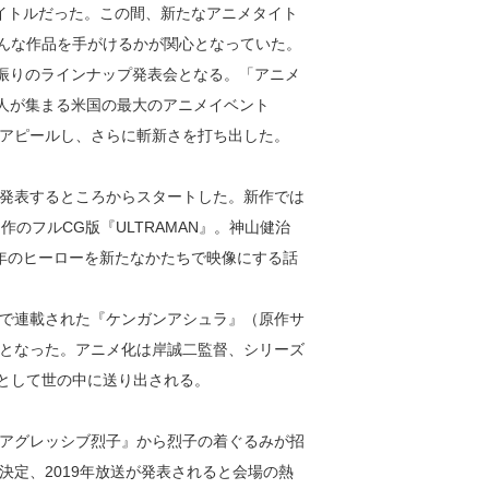
タイトルだった。この間、新たなアニメタイト
はどんな作品を手がけるかが関心となっていた。
一年振りのラインナップ発表会となる。「アニメ
万人が集まる米国の最大のアニメイベント
ァンにアピールし、さらに斬新さを打ち出した。
発表するところからスタートした。新作では
共同制作のフルCG版『ULTRAMAN』。神山健治
年のヒーローを新たなかたちで映像にする話
で連載された『ケンガンアシュラ』（原作サ
となった。アニメ化は岸誠二監督、シリーズ
作品として世の中に送り出される。
アグレッシブ烈子』から烈子の着ぐるみが招
定、2019年放送が発表されると会場の熱