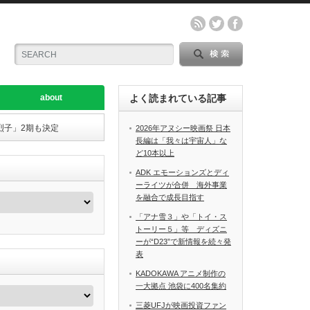
about
よく読まれている記事
「烈子」2期も決定
2026年アヌシー映画祭 日本
長編は「我々は宇宙人」な
ど10本以上
ADK エモーションズとディ
ーライツが合併 海外事業
を融合で成長目指す
「アナ雪３」や「トイ・ス
トーリー５」等 ディズニ
ーが“D23”で新情報を続々発
表
KADOKAWA アニメ制作の
一大拠点 池袋に400名集約
三菱UFJが映画投資ファン