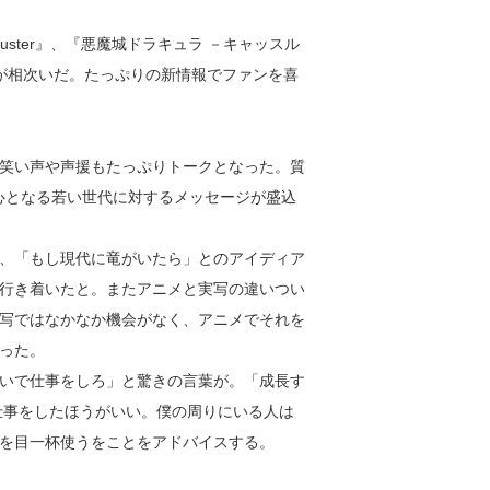
buster』、『悪魔城ドラキュラ －キャッスル
が相次いだ。たっぷりの新情報でファンを喜
笑い声や声援もたっぷりトークとなった。質
の中心となる若い世代に対するメッセージが盛込
、「もし現代に竜がいたら」とのアイディア
行き着いたと。またアニメと実写の違いつい
写ではなかなか機会がなく、アニメでそれを
った。
いで仕事をしろ」と驚きの言葉が。「成長す
仕事をしたほうがいい。僕の周りにいる人は
を目一杯使うをことをアドバイスする。