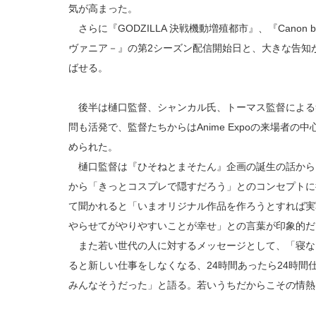
気が高まった。
さらに『GODZILLA 決戦機動増殖都市』、『Canon 
ヴァニア－』の第2シーズン配信開始日と、大きな告知
ばせる。
後半は樋口監督、シャンカル氏、トーマス監督による
問も活発で、監督たちからはAnime Expoの来場者
められた。
樋口監督は『ひそねとまそたん』企画の誕生の話から
から「きっとコスプレで隠すだろう」とのコンセプトに
て聞かれると「いまオリジナル作品を作ろうとすれば実
やらせてがやりやすいことが幸せ」との言葉が印象的だ
また若い世代の人に対するメッセージとして、「寝な
ると新しい仕事をしなくなる、24時間あったら24時間
みんなそうだった」と語る。若いうちだからこその情熱