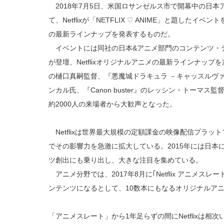
2018年7月5日、米国ロサンゼルス市で開幕中の日本アニメの
て、Netflixが「NETFLIX ♡ ANIME」と題したイベ
の最新ラインナップを発表するものだ。
イベントには同社の日本&アニメ部門のコンテンツ・
が登壇、Netflixオリジナルアニメの最新ラインナッ
の樋口真嗣監督、『悪魔城ドラキュラ －キャッスルヴ
ンカル氏、『Canon buster』のレッシン・トーマ
約2000人の来場者から大歓声となった。
Netflixは世界最大規模の定額課金の映像配信プラ
でその影響力を急激に拡大している。2015年には日本
ツ創出にも乗り出し、大きな注目を集めている。
アニメ分野では、2017年8月に｢Netflix アニメス
ンテンツになるとして、10数本にもなるオリジナルア
「アニメスレート」から1年足らずの間にNetflixは