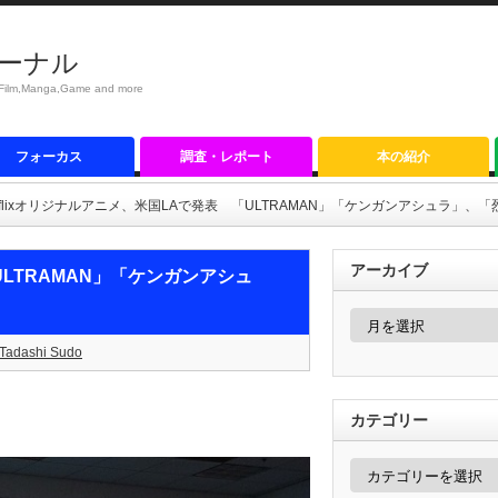
ーナル
anga,Game and more
フォーカス
調査・レポート
本の紹介
tflixオリジナルアニメ、米国LAで発表 「ULTRAMAN」「ケンガンアシュラ」、
アーカイブ
ULTRAMAN」「ケンガンアシュ
ア
ー
カ
Tadashi Sudo
イ
ブ
カテゴリー
カ
テ