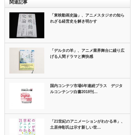
関連記事
「東映動画史論」、アニメスタジオの知ら
れざる経営史を解き明かす
「デルタの羊」、アニメ業界舞台に繰り広
げる人間ドラマと爽快感
国内コンテツ市場6年連続プラス デジタ
ルコンテンツ白書2018刊…
「21世紀のアニメーションがわかる本」、
土居伸彰氏は示す新しい世…