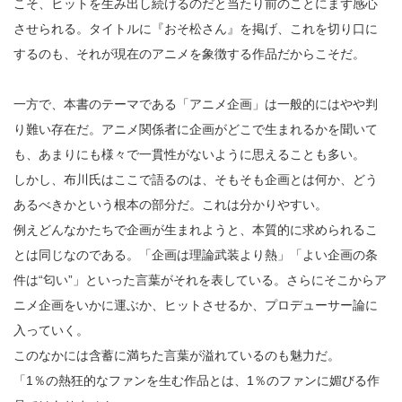
こそ、ヒットを生み出し続けるのだと当たり前のことにまず感心
させられる。タイトルに『おそ松さん』を掲げ、これを切り口に
するのも、それが現在のアニメを象徴する作品だからこそだ。
一方で、本書のテーマである「アニメ企画」は一般的にはやや判
り難い存在だ。アニメ関係者に企画がどこで生まれるかを聞いて
も、あまりにも様々で一貫性がないように思えることも多い。
しかし、布川氏はここで語るのは、そもそも企画とは何か、どう
あるべきかという根本の部分だ。これは分かりやすい。
例えどんなかたちで企画が生まれようと、本質的に求められるこ
とは同じなのである。「企画は理論武装より熱」「よい企画の条
件は“匂い”」といった言葉がそれを表している。さらにそこからア
ニメ企画をいかに運ぶか、ヒットさせるか、プロデューサー論に
入っていく。
このなかには含蓄に満ちた言葉が溢れているのも魅力だ。
「1％の熱狂的なファンを生む作品とは、1％のファンに媚びる作