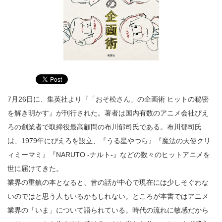
7月26日に、集英社より『「おそ松さん」の企画術 ヒットの秘密
を解き明かす』が刊行された。著者は国内有数のアニメ会社ぴえ
ろの創業者で取締役最高顧問の布川郁司氏である。布川郁司氏
は、1979年にぴえろを設立、『うる星やつら』『魔法の天使クリ
ィミーマミ』『NARUTO -ナルト-』などの数々のヒットアニメを
世に届けてきた。
業界の重鎮の本となると、昔の話が中心で現在には少しそぐわな
いのではと思う人もいるかもしれない。ところが本書ではアニメ
業界の「いま」について語られている。時代の流れに敏感だから