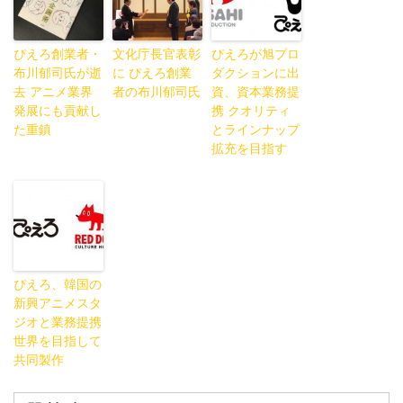
ぴえろ創業者・
文化庁長官表彰
ぴえろが旭プロ
布川郁司氏が逝
に ぴえろ創業
ダクションに出
去 アニメ業界
者の布川郁司氏
資、資本業務提
発展にも貢献し
携 クオリティ
た重鎮
とラインナップ
拡充を目指す
ぴえろ、韓国の
新興アニメスタ
ジオと業務提携
世界を目指して
共同製作