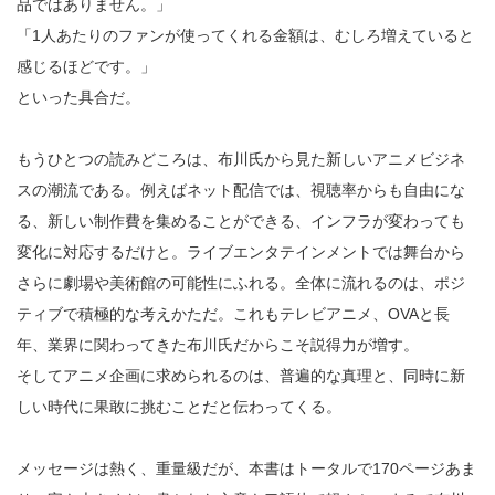
品ではありません。」
「1人あたりのファンが使ってくれる金額は、むしろ増えていると
感じるほどです。」
といった具合だ。
もうひとつの読みどころは、布川氏から見た新しいアニメビジネ
スの潮流である。例えばネット配信では、視聴率からも自由にな
る、新しい制作費を集めることができる、インフラが変わっても
変化に対応するだけと。ライブエンタテインメントでは舞台から
さらに劇場や美術館の可能性にふれる。全体に流れるのは、ポジ
ティブで積極的な考えかただ。これもテレビアニメ、OVAと長
年、業界に関わってきた布川氏だからこそ説得力が増す。
そしてアニメ企画に求められるのは、普遍的な真理と、同時に新
しい時代に果敢に挑むことだと伝わってくる。
メッセージは熱く、重量級だが、本書はトータルで170ページあま