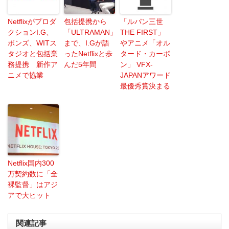
Netflixがプロダ
包括提携から
「ルパン三世
クションI.G、
「ULTRAMAN」
THE FIRST」
ボンズ、WITス
まで、I.Gが語
やアニメ「オル
タジオと包括業
ったNetflixと歩
タード・カーボ
務提携 新作ア
んだ5年間
ン」 VFX-
ニメで協業
JAPANアワード
最優秀賞決まる
Netflix国内300
万契約数に「全
裸監督」はアジ
アで大ヒット
関連記事