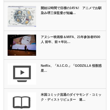
開始12時間で目標の145％! アニメでお馴
染み堺三保監督が短編…
アヌシー映画祭＆MIFA、21年参加者8500
人 前年、前々年比…
Netflix、「A.I.C.O.」「GODZILLA 怪獣惑
星…
米国コミック流通のダイヤモンド・コミッ
ク・ディストリビュター 連…