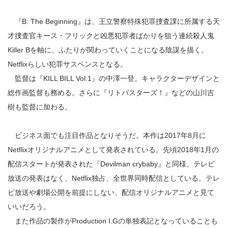
『B: The Beginning』は、王立警察特殊犯罪捜査課に所属する天
才捜査官キース・フリックと凶悪犯罪者ばかりを狙う連続殺人鬼
Killer Bを軸に、ふたりが関わっていくことになる陰謀を描く。
Netflixらしい犯罪サスペンスとなる。
監督は『KILL BILL Vol.1』の中澤一登。キャラクターデザインと
総作画監督も務める。さらに『リトバスターズ！』などの山川吉
樹も監督に加わる。
ビジネス面でも注目作品となりそうだ。本作は2017年8月に
Netflixオリジナルアニメとして発表されている。先頃2018年1月の
配信スタートが発表された『Devilman crybaby』と同様、テレビ
放送の発表はなく、Netflix独占、全世界同時配信としている。テレ
ビ放送や劇場公開を前提にしない、配信オリジナルアニメと見て
いいだろう。
また作品の製作がProduction I.Gの単独表記となっていることも