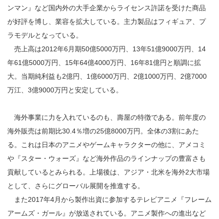
ンマン』など国内外の大手企業からライセンス許諾を受けた商品
が好評を博し、業容を拡大している。主力製品はフィギュア、プ
ラモデルとなっている。
売上高は2012年6月期50億5000万円、13年51億9000万円、14
年61億5000万円、15年64億4000万円、16年81億円と順調に拡
大。当期純利益も2億円、1億6000万円、2億1000万円、2億7000
万江、3億9000万円と安定している。
海外事業に力を入れているのも、壽屋の特徴である。前年度の
海外販売は前期比30.4％増の25億8000万円。全体の3割にあた
る。これは日本のアニメやゲームキャラクターの他に、アメコミ
や『スター・ウォーズ』など海外作品のラインナップの豊富さも
貢献しているとみられる。上場後は、アジア・北米を海外2大市場
として、さらにグローバル展開を推進する。
また2017年4月から製作出資に参加するテレビアニメ『フレーム
アームズ・ガール』が放送されている。アニメ製作への進出など