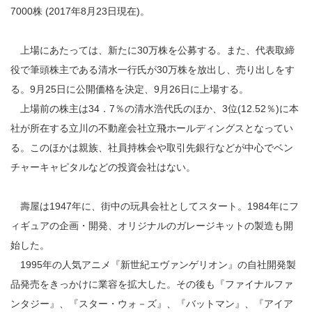
7000株 (2017年8月23日現在)。
上場にあたっては、新たに30万株を公募する。また、代表取締
役で筆頭株主である清水一行氏が30万株を放出し、売り出しをす
る。9月25日に公開価格を決定、9月26日に上場する。
上場前の株主は34．7％の清水浩代氏のほか、3位(12.52％)に本
社が所在する立川の不動産会社立飛ホールディングスとなってい
る。このほかは親族、社員持株会や取引先銀行などが中心でベン
チャーキャピタルなどの投資会社はない。
壽屋は1947年に、街中の玩具会社としてスタート。1984年にフ
ィギュアの企画・開発、オリジナルのガレージキットの製造も開
始した。
1995年の人気アニメ『新世紀エヴァンゲリオン』の自社開発製
品発売をきっかけに業容を拡大した。その後も『ファイナルファ
ンタジー』、『スター・ウォ－ズ』、『バットマン』、『アイア