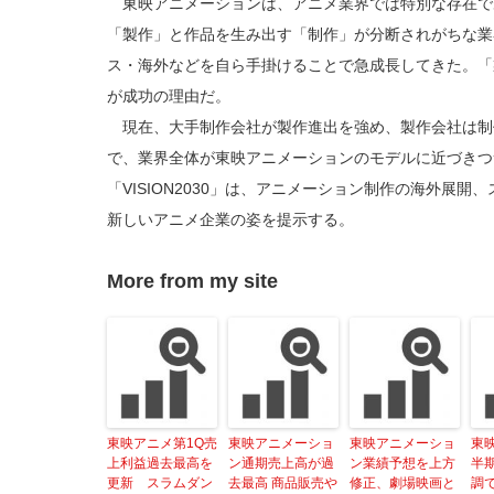
東映アニメーションは、アニメ業界では特別な存在で
「製作」と作品を生み出す「制作」が分断されがちな業
ス・海外などを自ら手掛けることで急成長してきた。「
が成功の理由だ。
現在、大手制作会社が製作進出を強め、製作会社は制
で、業界全体が東映アニメーションのモデルに近づきつ
「VISION2030」は、アニメーション制作の海外展
新しいアニメ企業の姿を提示する。
More from my site
東映アニメ第1Q売
東映アニメーショ
東映アニメーショ
東
上利益過去最高を
ン通期売上高が過
ン業績予想を上方
半
更新 スラムダン
去最高 商品販売や
修正、劇場映画と
調