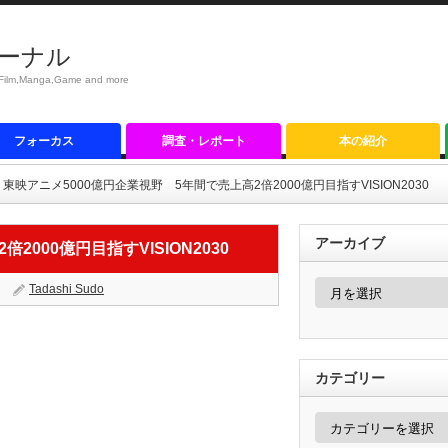
ーナル
anga,Game and more
フォーカス
調査・レポート
本の紹介
東映アニメ5000億円企業視野 5年間で売上高2倍2000億円目指すVISION2030
アーカイブ
000億円目指すVISION2030
ア
Tadashi Sudo
ー
カ
イ
ブ
カテゴリー
カ
テ