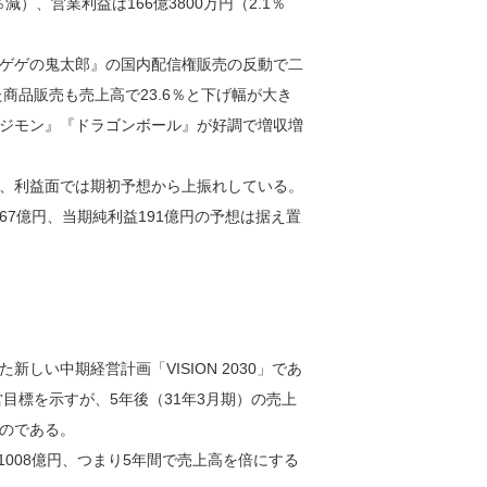
減）、営業利益は166億3800万円（2.1％
ゲゲの鬼太郎』の国内配信権販売の反動で二
あった商品販売も売上高で23.6％と下げ幅が大き
ジモン』『ドラゴンボール』が好調で増収増
、利益面では期初予想から上振れしている。
267億円、当期純利益191億円の予想は据え置
い中期経営計画「VISION 2030」であ
経営目標を示すが、5年後（31年3月期）の売上
ものである。
1008億円、つまり5年間で売上高を倍にする