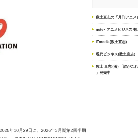
ゴ
リ
ー
数土直志の「月刊アニメビ
note× アニメビジネス 
ITmedia(数土直志)
現代ビジネス(数土直志)
数土 直志 (著) 「誰が
」発売中
5年10月29日に、2026年3月期第2四半期