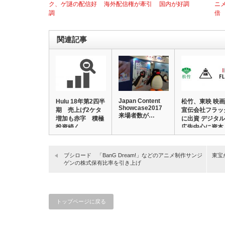
ク、ゲ謎の配信好
海外配信権が牽引
国内が好調
ニ
調
倍
関連記事
Japan Content
Hulu 18年第2四半
松竹、東映 映画
Showcase2017
期 売上げ2ケタ
宣伝会社フラッ
来場者数が…
増加も赤字 積極
に出資 デジタル
投資続く…
広告中心に資本
業…
ブシロード 「BanG Dream!」などのアニメ制作サンジ
東宝
ゲンの株式保有比率を引き上げ
トップページに戻る