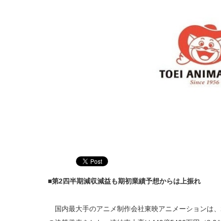
■第2四半期減収減益も期初業績予想からは上振れ
国内最大手のアニメ制作会社東映アニメーションは、202