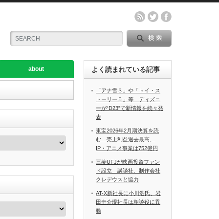
about
よく読まれている記事
「アナ雪３」や「トイ・ス
トーリー５」等 ディズニ
ーが“D23”で新情報を続々発
表
東宝2026年2月期決算を読
む 売上利益過去最高、
IP・アニメ事業は752億円
三菱UFJが映画投資ファン
ド設立 講談社、制作会社
クレデウスと協力
AT-X新社長に小川浩氏、岩
田圭介現社長は相談役に異
動