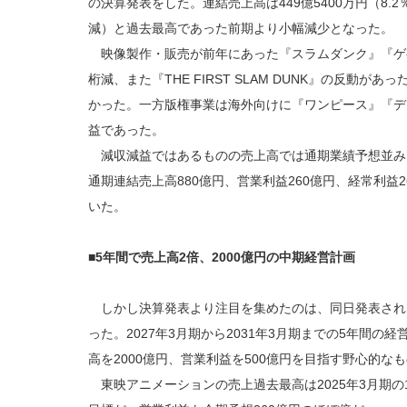
の決算発表をした。連結売上高は449億5400万円（8.2％
減）と過去最高であった前期より小幅減少となった。
映像製作・販売が前年にあった『スラムダンク』『ゲ
桁減、また『THE FIRST SLAM DUNK』の反動が
かった。一方版権事業は海外向けに『ワンピース』『デ
益であった。
減収減益ではあるものの売上高では通期業績予想並み
通期連結売上高880億円、営業利益260億円、経常利益
いた。
■5年間で売上高2倍、2000億円の中期経営計画
しかし決算発表より注目を集めたのは、同日発表された新し
った。2027年3月期から2031年3月期までの5年間の
高を2000億円、営業利益を500億円を目指す野心的な
東映アニメーションの売上過去最高は2025年3月期の