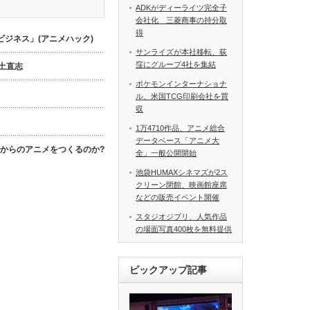
ADKがディーライツ完全子
会社化 三菱商事の持分取
得
ジネス」(アニメハック)
サンライズが本社移転、荻
窪にグループ4社を集結
数土直志
ポケモンインターナショナ
ル、米国TCG印刷会社を買
収
1万4710作品、アニメ総合
データベース「アニメ大
これからのアニメをつくるのか?
全」一般公開開始
池袋HUMAXシネマズが2ス
クリーン閉館、映画館座席
などの販売イベント開催
スタジオジブリ、人気作品
の場面写真400枚を無料提供
ピックアップ記事