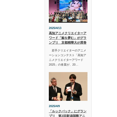
2025/4/13
高知アニメクリエイターア
ワード「鯨を夢む」がグラ
ンプリ 京都精華大が席巻
若手クリエイターのアニメ
ーションコンテスト「高知ア
ニメクリエイターアワード
2025」の各賞が、20…
2025/4/9
「ルックバック」にグラン
プリ 第3回新潟国際アニ