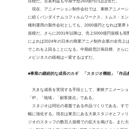
目標だ。営業利益も今期予想260億円のほぼ倍だ。
現在、アニメーション制作会社では、東映アニメーシ
に続くバンダイナムコフィルムワークス、トムス・エン
権利運用の製作会社としても、2000億円となれば業界
規模だ。さらに2031年以降は、売上5000億円規模も
によれば2024年の日本の商業アニメ制作企業の全売上は
でこれを上回ることになる。中期経営計画目標、さらに
メビジネスの様相は一変するはずだ。
■事業の継続的な成長のカギ 「スタジオ機能」「作品
大きな成長を実現する手段として、東映アニメーショ
「IP」「地域」「顧客接点」である。
スタジオは同社の基盤である作品づくりである。すで
幅に強化する。現在は東京にある大泉スタジオとフィリ
ジオのスタッフの数百人規模での拡大を掲げる。また大