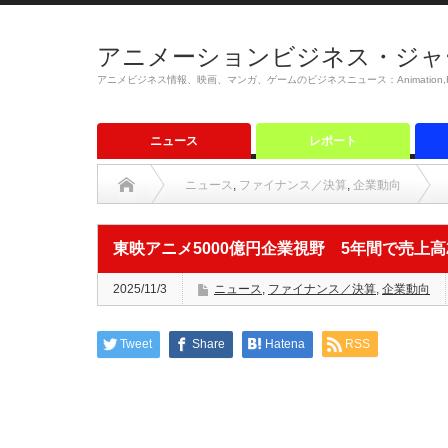
アニメーションビジネス・ジャ
アニメビジネス情報、映画、マンガ、ゲームのビジネスニュース：Animation,Film,M
ニュース
レポート
ニュース
,
ファイナンス／決算
,
企業動向
東映アニメ5000億円企業視野 5年間で売上高2倍2
2025/11/3
ニュース
,
ファイナンス／決算
,
企業動向
Tweet
Share
Hatena
RSS