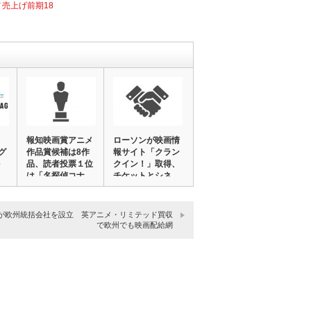
メ売上げ前期18
報知映画賞アニメ
ローソンが映画情
グ
作品賞候補は8作
報サイト「クラン
品、読者投票１位
クイン！」取得、
は「名探偵コナ
チケットとシネ
ン…
コ…
が欧州統括会社を設立 英アニメ・リミテッド買収
で欧州でも映画配給網