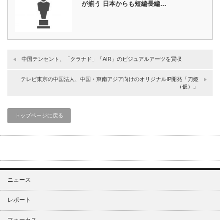
が揃う 日本からも短編長編…
中国テンセント、「クラナド」「AIR」のビジュアルアーツを買収
テレビ東京の中国法人、中国・東南アジア向けのオリジナルIP開発「刀姫
（仮）」
トップページに戻る
ニュース
レポート
フォーカス