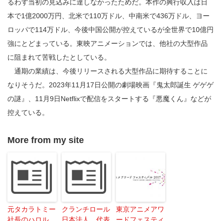
るわず当初の見込みに達しなかったためだ。本作の興行収入は日
本で1億2000万円、北米で110万ドル、中南米で436万ドル、ヨー
ロッパで114万ドル、今後中国公開が控えているが全世界で10億円
強にとどまっている。東映アニメーションでは、他社の大型作品
に阻まれて苦戦したとしている。
通期の業績は、今後リリースされる大型作品に期待することに
なりそうだ。2023年11月17日公開の劇場映画『鬼太郎誕生 ゲゲゲ
の謎』、11月9日Netflixで配信をスタートする『悪魔くん』などが
控えている。
More from my site
元タカラトミー
クランチロール
東京アニメアワ
社長のハロル
日本法人 代表
ードフェスティ