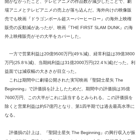
開がなかったこと、テレビアニメの作品数が減少したことで、劇
場アニメとテレビアニメの売上が落ち込んだ。海外向けの映像販
売でも映画『ドラゴンボール超スーパーヒーロー』の海外上映権
販売の反動減があったが、映画『THE FIRST SLAM DUNK』の海
外上映権販売がその大半をカバーした。
一方で営業利益は20億9500万円(49％減)、経常利益は39億3800
万円(25.8％減)、当期純利益は31億2000万円(22.4％減)だった。利
益面では減収幅の大きさが目立った。
これは期間中に劇場公開された実写映画『聖闘士星矢 The
Beginning』で評価損を計上したためだ。期間中の評価損は35億
7600万円、この大半がこれに該当するとみられる。この評価損を
除くと営業利益は約57億円となり、第1四半期では過去最高水準に
なる。
評価損の計上は、『聖闘士星矢 The Beginning』の興行収入が振