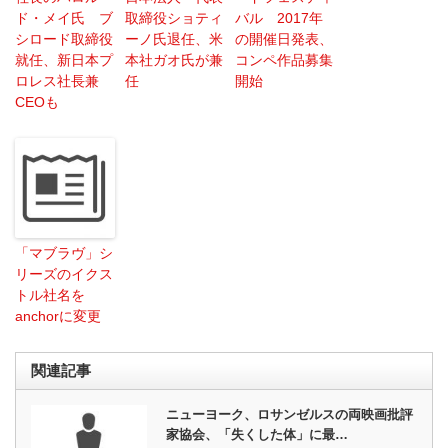
ド・メイ氏 ブ
取締役ショティ
バル 2017年
シロード取締役
ーノ氏退任、米
の開催日発表、
就任、新日本プ
本社ガオ氏が兼
コンペ作品募集
ロレス社長兼
任
開始
CEOも
「マブラヴ」シ
リーズのイクス
トル社名を
anchorに変更
関連記事
ニューヨーク、ロサンゼルスの両映画批評
家協会、「失くした体」に最…