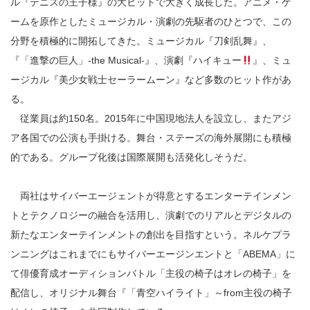
ル『テニスの王子様』の大ヒットで大きく成長した。アニメ・ゲ
ームを原作としたミュージカル・演劇の先駆者のひとつで、この
分野を積極的に開拓してきた。ミュージカル『刀剣乱舞』、
『「進撃の巨人」-the Musical-』、演劇『ハイキュー
』、ミュ
ージカル『美少女戦士セーラームーン』など多数のヒット作があ
る。
従業員は約150名。2015年に中国現地法人を設立し、またアジ
ア各国での公演も手掛ける。舞台・ステーズの海外展開にも積極
的である。グループ化後は国際展開も活発化しそうだ。
両社はサイバーエージェントが得意とするエンターテインメン
トとテクノロジーの融合を活用し、演劇でのリアルとデジタルの
新たなエンターテインメントの創出を目指すという。ネルケプラ
ンニングはこれまでにもサイバーエージンエントと「ABEMA」に
て俳優育成オーディションバトル「主役の椅子はオレの椅子」を
配信し、オリジナル舞台『「青空ハイライト」～from主役の椅子