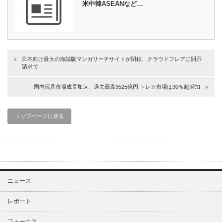
米中韓ASEANなど…
日本向け最大の海賊版マンガリーチサイトが閉鎖、クラウドフレアに開示
請求で
国内玩具市場成長加速、過去最高9525億円 トレカ市場は30％超増加
トップページに戻る
ニュース
レポート
フォーカス