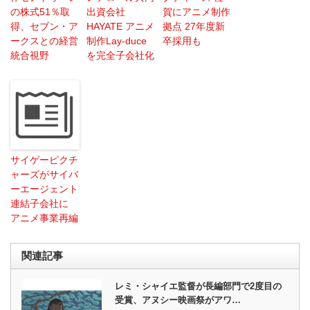
の株式51％取
出資会社
賀にアニメ制作
得、セブン・ア
HAYATE アニメ
拠点 27年度新
ークスとの経営
制作Lay-duce
卒採用も
統合視野
を完全子会社化
サイゲーピクチ
ャーズがサイバ
ーエージェント
連結子会社に
アニメ事業再編
関連記事
レミ・シャイエ監督が長編部門で2度目の
受賞、アヌシー映画祭がアワ…