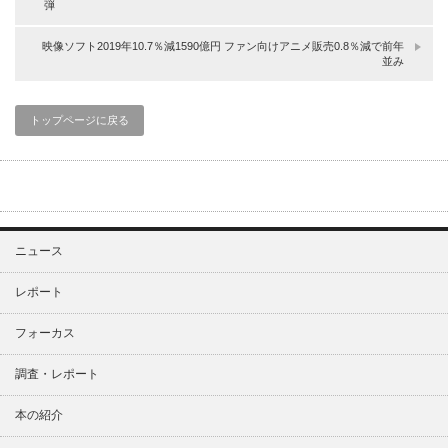
弾
映像ソフト2019年10.7％減1590億円 ファン向けアニメ販売0.8％減で前年
並み
トップページに戻る
ニュース
レポート
フォーカス
調査・レポート
本の紹介