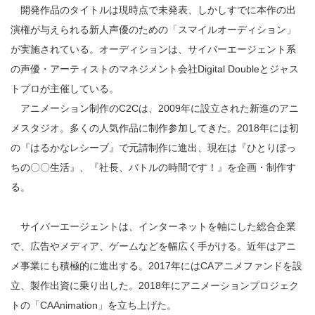
開発作品のタイトルは現時点で未発表、しかしすでに本作の出
演権が与えられる新人声優のための「スマイルオーディション」
が実施されている。オーディションは、サイバーエージェント系
の声優・アーティストのマネジメント会社Digital Doubleとジャス
トプロが主催している。
アニメーション制作のC2Cは、2009年に設立された新進のアニ
メスタジオ。多くの人気作品に制作参加してきた。2018年には初
の『はるかなレシーブ』で元請制作に進出、現在は『ひとりぼっ
ちの〇〇生活』、『社長、バトルの時間です！』を企画・制作す
る。
サイバーエージェントは、インターネットを軸にした総合企業
で、広告やメディア、ゲームなどを幅広く手がける。近年はアニ
メ事業にも積極的に進出する。2017年にはCAアニメファンドを設
立、製作出資に乗り出した。2018年にアニメーションプロジェク
トの「CAAnimation」を立ち上げた。