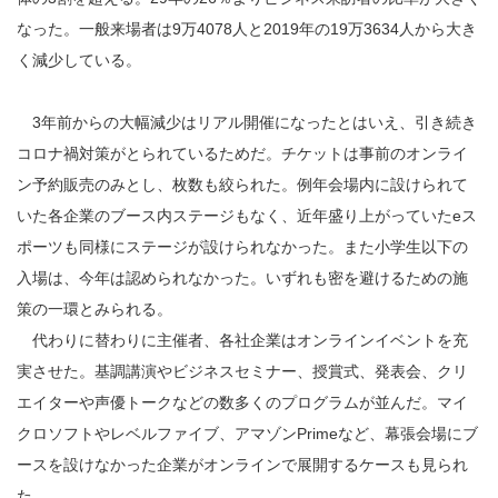
なった。一般来場者は9万4078人と2019年の19万3634人から大き
く減少している。
3年前からの大幅減少はリアル開催になったとはいえ、引き続き
コロナ禍対策がとられているためだ。チケットは事前のオンライ
ン予約販売のみとし、枚数も絞られた。例年会場内に設けられて
いた各企業のブース内ステージもなく、近年盛り上がっていたeス
ポーツも同様にステージが設けられなかった。また小学生以下の
入場は、今年は認められなかった。いずれも密を避けるための施
策の一環とみられる。
代わりに替わりに主催者、各社企業はオンラインイベントを充
実させた。基調講演やビジネスセミナー、授賞式、発表会、クリ
エイターや声優トークなどの数多くのプログラムが並んだ。マイ
クロソフトやレベルファイブ、アマゾンPrimeなど、幕張会場にブ
ースを設けなかった企業がオンラインで展開するケースも見られ
た。