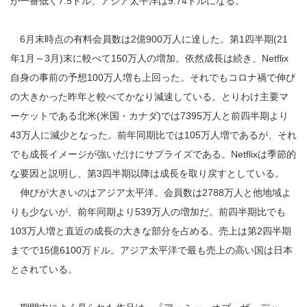
が一番低く7.5ドル、アジア太平洋は9.74ドルになる。
6月末時点の有料会員数は2億900万人に達した。第1四半期(21
年1月～3月)末に較べて150万人の増加。依然成長は続き、Netflix
自身の事前の予想100万人増も上回った。それでもコロナ禍で伸び
の大きかった昨年と較べてかなり減速している。とりわけ主要マ
ーケットである北米(米国・カナダ)では7395万人と前四半期より
43万人に減少となった。前年同期比では105万人増であるが、それ
でも成長イメージが強いだけにサプライズである。Netflixは季節的
な要因と説明し、第3四半期以降は成長を取り戻すとしている。
伸びが大きいのはアジア太平洋。会員数は2788万人と他地域よ
りも少ないが、前年同期より539万人の増加だ。前四半期比でも
103万人増と直近の成長の大きな部分を占める。売上は第2四半期
までで15億6100万ドル。アジア太平洋で最も売上の高い国は日本
とされている。