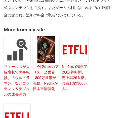
ていないが、将来的には映画やアニメーション、テレビドラマと
並ぶコンテンツを目指す。またゲームの利用はこれまでの月額課
金に含まれ、追加の料金は取らないとしている。
More from my site
フィールズが大
「今際の国のア
Netflixの20年第
幅増収で黒字転
リス」全世界
2Q決算好調、
換、「ウルトラ
1800万世帯が
売上高26％増、
マン」などコン
視聴、Netflixが
会員1億9300万
テンツ＆デジタ
日本市場強化
人に
ルの成長注力