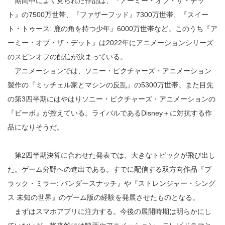
期間中によく見られた作品は、『アーミー・オブ・ザ・デッ
ト』の7500万世帯、『ファザーフッド』7300万世帯、『スイー
ト・トゥース: 鹿の角を持つ少年』6000万世帯など。このうち『ア
ーミー・オブ・ザ・デット』は2022年にアニメーションシリーズ
のスピンオフの配信が決まっている。
アニメーションでは、ソニー・ピクチャーズ・アニメーション
製作の『ミッチェル家とマシンの反乱』の5300万世帯。また目先
の第3四半期にはやはりソニー・ピクチャーズ・アニメーションの
『ビーボ』が控えている。ライバルであるDisney＋に対抗する作
品になりそうだ。
第2四半期決算に合わせた発表では、大きなトピックが飛び出し
た。ゲーム分野への進出である。すでに配信する双方向作品『ブ
ラック・ミラー: バンダースナッチ』や『ストレンジャー・シング
ス 未知の世界』のゲーム版の経験を発展させたものとなる。
まずはスマホアプリに注力する。今後の展開時期は明らかにし