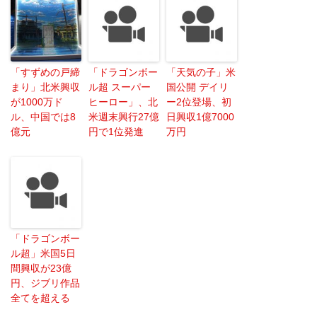
「すずめの戸締
「ドラゴンボー
「天気の子」米
まり」北米興収
ル超 スーパー
国公開 デイリ
が1000万ド
ヒーロー」、北
ー2位登場、初
ル、中国では8
米週末興行27億
日興収1億7000
億元
円で1位発進
万円
「ドラゴンボー
ル超」米国5日
間興収が23億
円、ジブリ作品
全てを超える