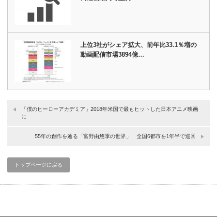
上位3社がシェア拡大、前年比33.1％増の
動画配信市場3894億…
「僕のヒーローアカデミア」2018年米国で最もヒットした日本アニメ映画
に
55年の創作を辿る「富野由悠季の世界」 全国6都市を1年半で巡回
トップページに戻る