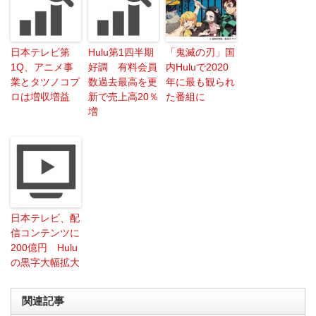
日本テレビ第
Hulu第1四半期
「鬼滅の刃」国
1Q、アニメ事
好調 有料会員
内Huluで2020
業とタツノコプ
数過去最高を更
年に最も観られ
ロは増収増益
新で売上高20％
た番組に
増
日本テレビ、配
信コンテンツに
200億円 Hulu
の黒字大幅拡大
関連記事