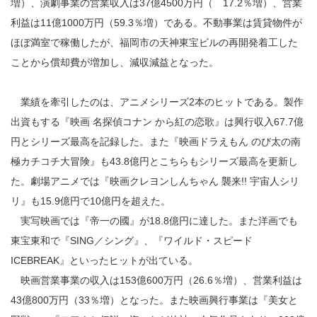
増）、演劇事業の営業収入は37億4500万円（ 17.2％増）、営業
利益は11億1000万円（59.3％増）である。不動事業は賃貸物件が
ほぼ満室で稼働したが、福岡市の天神東宝ビルの再開発着工した
ことから償却費が増加し、減収減益となった。
業績を牽引したのは、アニメシリーズ2本のヒットである。製作
出資もする『映画 名探偵コナン から紅の恋歌』は興行収入67.7億
円とシリーズ最高を記録した。また『映画ドラえもん のび太の南
極カチコチ大冒険』も43.8億円とこちらもシリーズ最高を更新し
た。劇場アニメでは『映画クレヨンしんちゃん 襲来!! 宇宙人シリ
リ』も15.9億円で10億円を超えた。
実写映画では『帝一の國』が18.8億円に達した。また洋画でも
東宝東和で『SING／シング』、『ワイルド・スピード
ICEBREAK』といったヒットが出ている。
映画営業事業の収入は153億600万円（26.6％増）、営業利益は
43億800万円（33％増）となった。また映画興行事業は『美女と