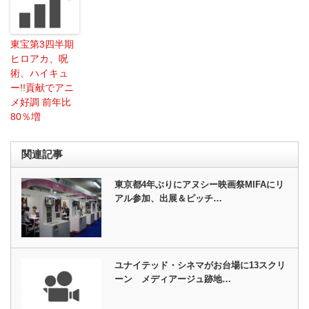
東宝第3四半期
ヒロアカ、呪
術、ハイキュ
ー!!貢献でアニ
メ好調 前年比
80％増
関連記事
東京都4年ぶりにアヌシー映画祭MIFAにリ
アル参加、出展＆ピッチ…
ユナイテッド・シネマがお台場に13スクリ
ーン メディアージュ跡地…