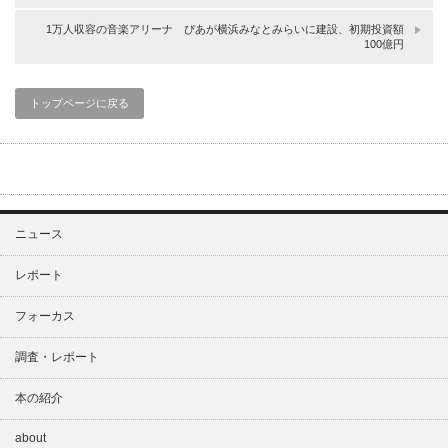
1万人収容の音楽アリーナ ぴあが横浜みなとみらいに建設、初期投資額
100億円
トップページに戻る
ニュース
レポート
フォーカス
調査・レポート
本の紹介
about