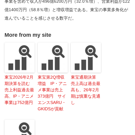
事業を含めて収入が496億6200万円（32.0％増）、営業利益が122
億1400万円（58.8％増）と増収増益である。東宝の事業多角化が
進んでいることを感じさせる数字だ。
More from my site
東宝2026年2月
東宝第2Q増収
東宝通期決算
期決算を読む
増益 IP・アニ
売上高は過去最
売上利益過去最
メ事業は売上
高も、26年2月
高、IP・アニメ
373億円 サイ
期は慎重な見通
事業は752億円
エンスSARU・
し
GKIDSが貢献