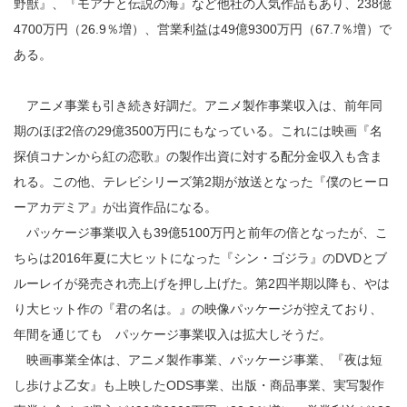
野獣』、『モアナと伝説の海』など他社の人気作品もあり、238億
4700万円（26.9％増）、営業利益は49億9300万円（67.7％増）で
ある。
アニメ事業も引き続き好調だ。アニメ製作事業収入は、前年同
期のほぼ2倍の29億3500万円にもなっている。これには映画『名
探偵コナンから紅の恋歌』の製作出資に対する配分金収入も含ま
れる。この他、テレビシリーズ第2期が放送となった『僕のヒーロ
ーアカデミア』が出資作品になる。
パッケージ事業収入も39億5100万円と前年の倍となったが、こ
ちらは2016年夏に大ヒットになった『シン・ゴジラ』のDVDとブ
ルーレイが発売され売上げを押し上げた。第2四半期以降も、やは
り大ヒット作の『君の名は。』の映像パッケージが控えており、
年間を通じても パッケージ事業収入は拡大しそうだ。
映画事業全体は、アニメ製作事業、パッケージ事業、『夜は短
し歩けよ乙女』も上映したODS事業、出版・商品事業、実写製作