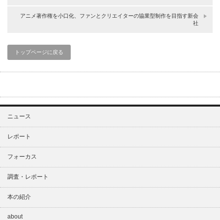
アニメ著作権を小口化、ファンとクリエイターの協業型制作を目指す新会
社
トップページに戻る
ニュース
レポート
フォーカス
調査・レポート
本の紹介
about