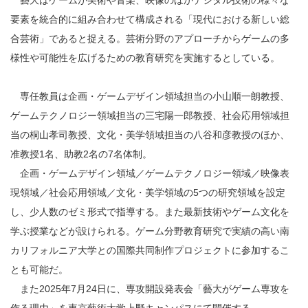
要素を統合的に組み合わせて構成される「現代における新しい総
合芸術」であると捉える。芸術分野のアプローチからゲームの多
様性や可能性を広げるための教育研究を実施するとしている。
専任教員は企画・ゲームデザイン領域担当の小山順一朗教授、
ゲームテクノロジー領域担当の三宅陽一郎教授、社会応用領域担
当の桐山孝司教授、文化・美学領域担当の八谷和彦教授のほか、
准教授1名、助教2名の7名体制。
企画・ゲームデザイン領域／ゲームテクノロジー領域／映像表
現領域／社会応用領域／文化・美学領域の5つの研究領域を設定
し、少人数のゼミ形式で指導する。また最新技術やゲーム文化を
学ぶ授業などが設けられる。ゲーム分野教育研究で実績の高い南
カリフォルニア大学との国際共同制作プロジェクトに参加するこ
とも可能だ。
また2025年7月24日に、専攻開設発表会「藝大がゲーム専攻を
作る理由」を東京藝術大学上野キャンパスにて開催する。