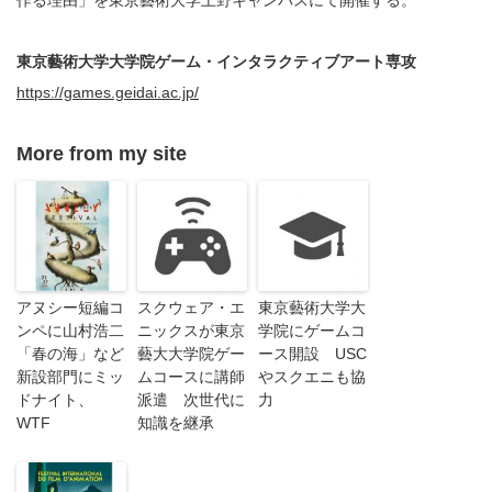
東京藝術大学大学院ゲーム・インタラクティブアート専攻
https://games.geidai.ac.jp/
More from my site
アヌシー短編コ
スクウェア・エ
東京藝術大学大
ンペに山村浩二
ニックスが東京
学院にゲームコ
「春の海」など
藝大大学院ゲー
ース開設 USC
新設部門にミッ
ムコースに講師
やスクエニも協
ドナイト、
派遣 次世代に
力
WTF
知識を継承