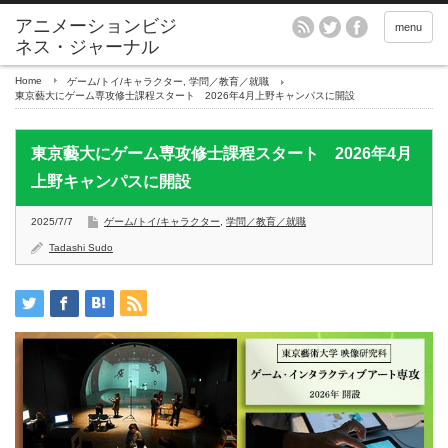
アニメーションビジ
menu
ネス・ジャーナル
Home
ゲーム/トイ/キャラクター
,
学問／教育／就職
東京藝大にゲーム専攻修士課程スタート 2026年4月上野キャンパスに開設
東京藝大にゲーム専攻修士課程スタート 2026年4月
上野キャンパスに開設
2025/7/7
ゲーム/トイ/キャラクター
,
学問／教育／就職
Tadashi Sudo