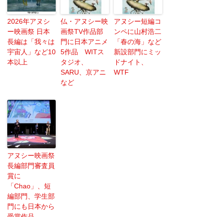
2026年アヌシ
仏・アヌシー映
アヌシー短編コ
ー映画祭 日本
画祭TV作品部
ンペに山村浩二
長編は「我々は
門に日本アニメ
「春の海」など
宇宙人」など10
5作品 WITス
新設部門にミッ
本以上
タジオ、
ドナイト、
SARU、京アニ
WTF
など
アヌシー映画祭
長編部門審査員
賞に
「Chao」、短
編部門、学生部
門にも日本から
受賞作品