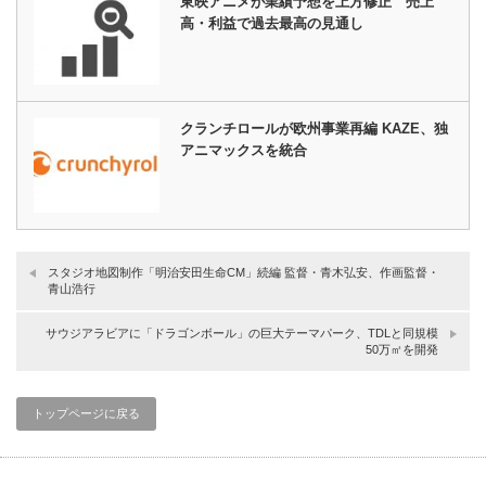
東映アニメが業績予想を上方修正 売上
高・利益で過去最高の見通し
クランチロールが欧州事業再編 KAZE、独
アニマックスを統合
スタジオ地図制作「明治安田生命CM」続編 監督・青木弘安、作画監督・
青山浩行
サウジアラビアに「ドラゴンボール」の巨大テーマパーク、TDLと同規模
50万㎡を開発
トップページに戻る