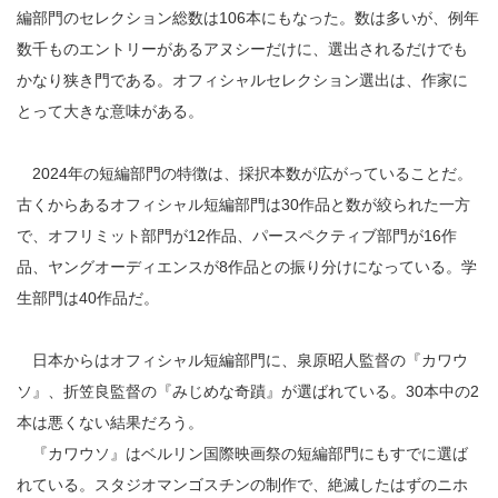
編部門のセレクション総数は106本にもなった。数は多いが、例年
数千ものエントリーがあるアヌシーだけに、選出されるだけでも
かなり狭き門である。オフィシャルセレクション選出は、作家に
とって大きな意味がある。
2024年の短編部門の特徴は、採択本数が広がっていることだ。
古くからあるオフィシャル短編部門は30作品と数が絞られた一方
で、オフリミット部門が12作品、パースペクティブ部門が16作
品、ヤングオーディエンスが8作品との振り分けになっている。学
生部門は40作品だ。
日本からはオフィシャル短編部門に、泉原昭人監督の『カワウ
ソ』、折笠良監督の『みじめな奇蹟』が選ばれている。30本中の2
本は悪くない結果だろう。
『カワウソ』はベルリン国際映画祭の短編部門にもすでに選ば
れている。スタジオマンゴスチンの制作で、絶滅したはずのニホ