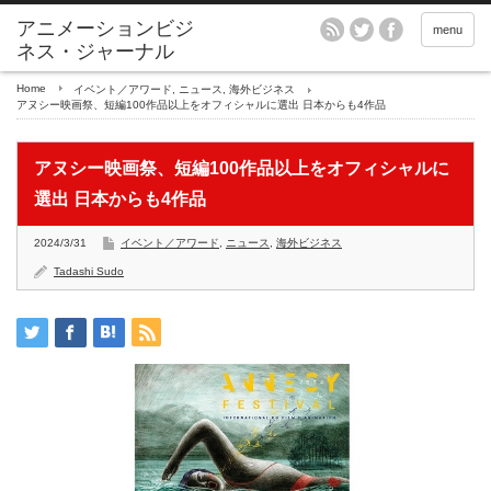
アニメーションビジ
menu
ネス・ジャーナル
Home
イベント／アワード
,
ニュース
,
海外ビジネス
アヌシー映画祭、短編100作品以上をオフィシャルに選出 日本からも4作品
アヌシー映画祭、短編100作品以上をオフィシャルに
選出 日本からも4作品
2024/3/31
イベント／アワード
,
ニュース
,
海外ビジネス
Tadashi Sudo