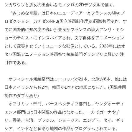
ンカワウソと少女の出会いをモノクロの2Dデジタルで描く。
『みじめな奇蹟』は日本のニューディアーとフランスのMiyuプ
ロダクション、カナダのNFB(国立映画制作庁)の国際共同制作。す
でに国際的に知名度の高い折笠良がフランスの詩人アンリ・ミシ
ョーのテキストにインスパイアされ、文字自体をアニメーション
として変容させていくユニークな映像としている。2023年にはオ
タワ国際アニメーション映画祭で短編部門グランプリに輝いた注
目作である。
オフィシャル短編部門はヨーロッパが21本、北米が8本、他には
日本とイランから各2本、韓国が1本との内訳になった。(国際共同
制作のダブリあり)
オフリミット部門、パースペクティブ部門も、ヤングオーディ
エンス部門には日本関連の作品はなかった。一方でガーナやチ
リ、香港、台湾、ブラジル、ジョージア、エジプト、タイ、ギリ
シア、インドなど多彩な地域の作品がプログラムされている。